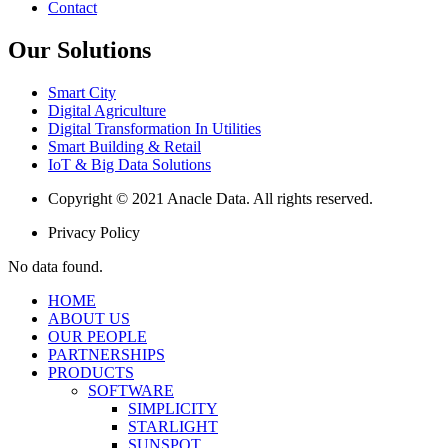
Contact
Our Solutions
Smart City
Digital Agriculture
Digital Transformation In Utilities
Smart Building & Retail
IoT & Big Data Solutions
Copyright © 2021 Anacle Data. All rights reserved.
Privacy Policy
No data found.
HOME
ABOUT US
OUR PEOPLE
PARTNERSHIPS
PRODUCTS
SOFTWARE
SIMPLICITY
STARLIGHT
SUNSPOT