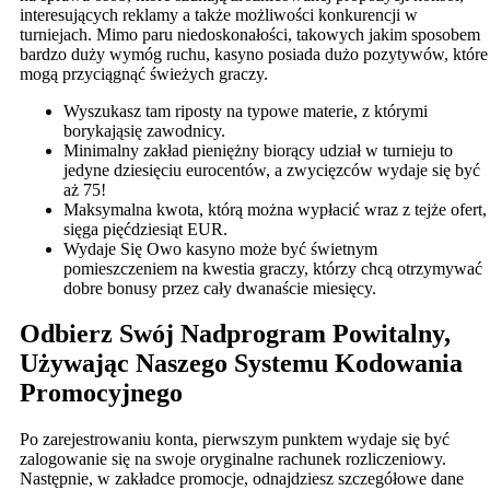
interesujących reklamy a także możliwości konkurencji w
turniejach. Mimo paru niedoskonałości, takowych jakim sposobem
bardzo duży wymóg ruchu, kasyno posiada dużo pozytywów, które
mogą przyciągnąć świeżych graczy.
Wyszukasz tam riposty na typowe materie, z którymi
borykająsię zawodnicy.
Minimalny zakład pieniężny biorący udział w turnieju to
jedyne dziesięciu eurocentów, a zwycięzców wydaje się być
aż 75!
Maksymalna kwota, którą można wypłacić wraz z tejże ofert,
sięga pięćdziesiąt EUR.
Wydaje Się Owo kasyno może być świetnym
pomieszczeniem na kwestia graczy, którzy chcą otrzymywać
dobre bonusy przez cały dwanaście miesięcy.
Odbierz Swój Nadprogram Powitalny,
Używając Naszego Systemu Kodowania
Promocyjnego
Po zarejestrowaniu konta, pierwszym punktem wydaje się być
zalogowanie się na swoje oryginalne rachunek rozliczeniowy.
Następnie, w zakładce promocje, odnajdziesz szczegółowe dane