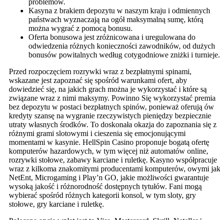
problemów.
Kasyna z brakiem depozytu w naszym kraju i odmiennych
państwach wyznaczają na ogół maksymalną sumę, którą
można wygrać z pomocą bonusu.
Oferta bonusowa jest zróżnicowana i uregulowana do
odwiedzenia różnych konieczności zawodników, od dużych
bonusów powitalnych według cotygodniowe zniżki i turnieje.
Przed rozpoczęciem rozrywki wraz z bezpłatnymi spinami,
wskazane jest zapoznać się spośród warunkami ofert, aby
dowiedzieć się, na jakich grach można je wykorzystać i które są
związane wraz z nimi maksymy. Powinno Się wykorzystać premia
bez depozytu w postaci bezpłatnych spinów, ponieważ oferują ów
kredyty szansę na wygranie rzeczywistych pieniędzy bezpiecznie
utraty własnych środków. To doskonała okazja do zapoznania się z
różnymi grami slotowymi i cieszenia się emocjonującymi
momentami w kasynie. HellSpin Casino proponuje bogatą ofertę
komputerów hazardowych, w tym więcej niż automatów online,
rozrywki stołowe, zabawy karciane i ruletkę. Kasyno współpracuje
wraz z kilkoma znakomitymi producentami komputerów, owymi ja
NetEnt, Microgaming i Play’n GO, jakie możliwości gwarantuje
wysoką jakość i różnorodność dostępnych tytułów. Fani mogą
wybierać spośród różnych kategorii konsol, w tym sloty, gry
stołowe, gry karciane i ruletkę.