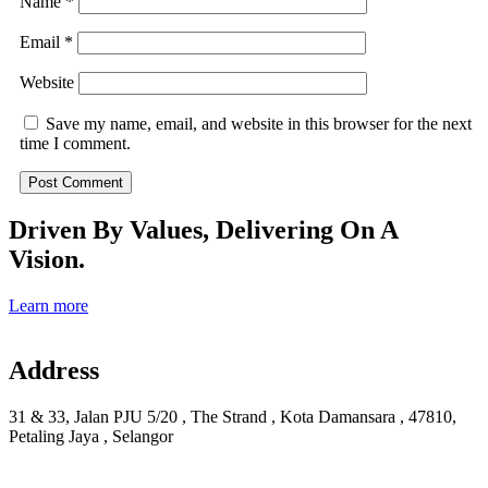
Name
*
Email
*
Website
Save my name, email, and website in this browser for the next
time I comment.
Driven By Values, Delivering On A
Vision.
Learn more
Address
31 & 33, Jalan PJU 5/20 , The Strand , Kota Damansara , 47810,
Petaling Jaya , Selangor