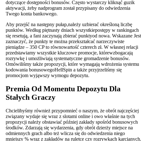
dotyczące dostępności bonusów. Często wystarczy kliknąć guzik
aktywacji, żeby nadprogram został przypisany do odwiedzenia
Twego konta bankowego.
Aby przejść na następny pułap,należy uzbierać określoną liczbę
punktów. Według piętnasty dniach wszystkiepostępy w rankingach
się resetują, a fani zaczynają zbierać punktyod nowa. Wskazane Jest
zaznaczyć, że punkty te można przekształcać narzeczywiste
pieniądze – 350 CP to równowartość czterech zł. W własnej relacji
przedstawiamy wszystkie kluczowe promocje, którewzbogacają
rozrywkę i umożliwiają systematyczne gromadzenie bonusów.
Omówiliśmy także propozycji, które wymagają wdrożenia systemu
kodowania bonusowegoHellSpin a także przyjrzeliśmy się
promocjom wyjąwszy wymogu depozytu.
Premia Od Momentu Depozytu Dla
Stałych Graczy
Chcielibyśmy również przypomnieć o naszym, że obrót najczęściej
związany wydaje się wraz z slotami online i owo właśnie na tych
propozycji należy obstawiać później zakłady spośród bonusowych
środków. Zdarzają się wydarzenia, gdy obrót dzierży miejsce na
odmiennych grach albo też wlicza się do odwiedzenia niego
mniejszy % wraz z zakładów na ruletce czy rozrywkach karcianych