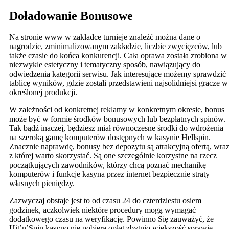
Doładowanie Bonusowe
Na stronie www w zakładce turnieje znaleźć można dane o
nagrodzie, zminimalizowanym zakładzie, liczbie zwycięzców, lub
także czasie do końca konkurencji. Cała oprawa została zrobiona w
niezwykle estetyczny i tematyczny sposób, nawiązujący do
odwiedzenia kategorii serwisu. Jak interesujące możemy sprawdzić
tablicę wyników, gdzie zostali przedstawieni najsolidniejsi gracze w
określonej produkcji.
W zależności od konkretnej reklamy w konkretnym okresie, bonus
może być w formie środków bonusowych lub bezpłatnych spinów.
Tak bądź inaczej, będziesz miał równoczesne środki do wdrożenia
na szeroką gamę komputerów dostępnych w kasynie Hellspin.
Znacznie naprawdę, bonusy bez depozytu są atrakcyjną ofertą, wra
z której warto skorzystać. Są one szczególnie korzystne na rzecz
początkujących zawodników, którzy chcą poznać mechanikę
komputerów i funkcje kasyna przez internet bezpiecznie straty
własnych pieniędzy.
Zazwyczaj obstaje jest to od czasu 24 do czterdziestu osiem
godzinek, aczkolwiek niektóre procedury mogą wymagać
dodatkowego czasu na weryfikację. Powinno Się zauważyć, że
Hit’n’Spin kasyno nie pobiera opłat zbytnio większość sprawie,