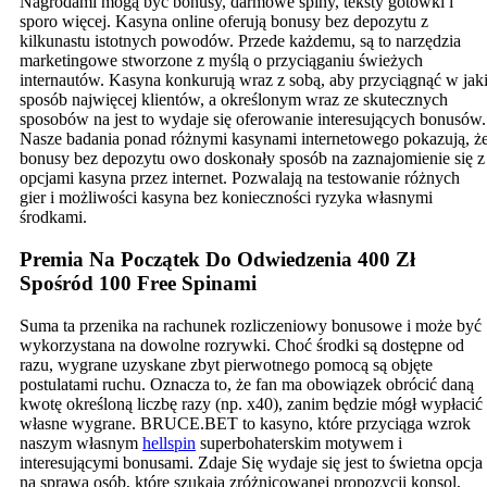
Nagrodami mogą być bonusy, darmowe spiny, teksty gotówki i
sporo więcej. Kasyna online oferują bonusy bez depozytu z
kilkunastu istotnych powodów. Przede każdemu, są to narzędzia
marketingowe stworzone z myślą o przyciąganiu świeżych
internautów. Kasyna konkurują wraz z sobą, aby przyciągnąć w jak
sposób najwięcej klientów, a określonym wraz ze skutecznych
sposobów na jest to wydaje się oferowanie interesujących bonusów.
Nasze badania ponad różnymi kasynami internetowego pokazują, ż
bonusy bez depozytu owo doskonały sposób na zaznajomienie się z
opcjami kasyna przez internet. Pozwalają na testowanie różnych
gier i możliwości kasyna bez konieczności ryzyka własnymi
środkami.
Premia Na Początek Do Odwiedzenia 400 Zł
Spośród 100 Free Spinami
Suma ta przenika na rachunek rozliczeniowy bonusowe i może być
wykorzystana na dowolne rozrywki. Choć środki są dostępne od
razu, wygrane uzyskane zbyt pierwotnego pomocą są objęte
postulatami ruchu. Oznacza to, że fan ma obowiązek obrócić daną
kwotę określoną liczbę razy (np. x40), zanim będzie mógł wypłacić
własne wygrane. BRUCE.BET to kasyno, które przyciąga wzrok
naszym własnym
hellspin
superbohaterskim motywem i
interesującymi bonusami. Zdaje Się wydaje się jest to świetna opcja
na sprawa osób, które szukają zróżnicowanej propozycji konsol,