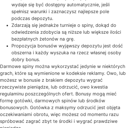
wydaje się być dostępny automatycznie, jeśli
spełnisz warunki i zaznaczysz najlepsze pole
podczas depozytu.
Zdarzają się jednakże turnieje o spiny, dokąd do
odwiedzenia zdobycia są niższe lub większe ilości
bezpłatnych żetonów na grę.
Propozycja bonusów wyjąwszy depozytu jest dość
obszerna i każdy wyszuka na rzecz własnej osoby
dobry bonus.
Darmowe spiny można wykorzystać jedynie w niektórych
grach, które są wymienione w kodeksie reklamy. Owo, lub
możesz w bonusie z brakiem depozytu wygrać
rzeczywiste pieniądze, lub odrzucić, owo kwestia
regulaminu poszczególnych ofert. Bonusy mogą mieć
formę gotówki, darmowych spinów lub środków
bonusowych. Gotówka z maksymy odrzucić jest objęta
oczekiwaniami obrotu, więc możesz od momentu razu
spróbować zagrać zbyt te środki i wygrać prawdziwe
pieniądze.