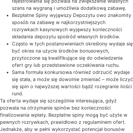
rejestrowania się pozwala na zwiększenie własnych
szans na wygraną i umożliwia dodatkową zabawę.
Bezpłatne Spiny wyjąwszy Depozytu owo znakomity
sposób na zabawę w najkorzystniejszych
rozrywkach kasynowych wyjąwszy konieczności
składania depozytu spośród własnych środków.
Często w tych postanowieniach określony wydaje się
być okres na użycie środków bonusowych,
przytoczone są kwalifikujące się do odwiedzenia
ofert gry lub przedstawione oczekiwania ruchu.
Sama formuła konkursowa również odrzucić wydaje
się stała, a może się dowolnie zmieniać – może liczyć
się spin o najwyższej wartości bądź rozegranie ilości
rund.
Ta oferta wydaje się szczególnie interesująca, gdyż
pozwala na otrzymanie spinów bez konieczności
finalizowania wpłaty. Bezpłatne spiny mogą być użyte w
pewnych rozrywkach, prawidłowo z regulaminem ofert.
Jednakże, aby w pełni wykorzystać potencjał bonusów