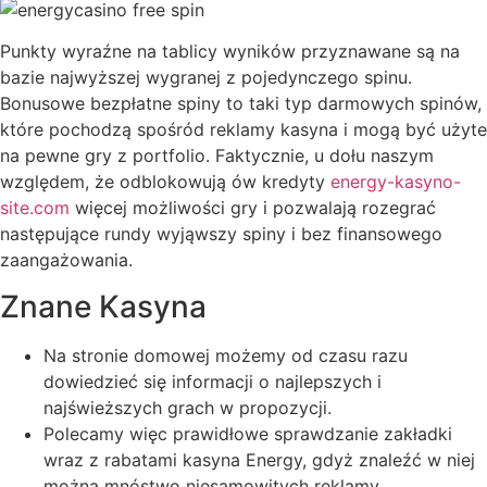
Punkty wyraźne na tablicy wyników przyznawane są na
bazie najwyższej wygranej z pojedynczego spinu.
Bonusowe bezpłatne spiny to taki typ darmowych spinów,
które pochodzą spośród reklamy kasyna i mogą być użyte
na pewne gry z portfolio. Faktycznie, u dołu naszym
względem, że odblokowują ów kredyty
energy-kasyno-
site.com
więcej możliwości gry i pozwalają rozegrać
następujące rundy wyjąwszy spiny i bez finansowego
zaangażowania.
Znane Kasyna
Na stronie domowej możemy od czasu razu
dowiedzieć się informacji o najlepszych i
najświeższych grach w propozycji.
Polecamy więc prawidłowe sprawdzanie zakładki
wraz z rabatami kasyna Energy, gdyż znaleźć w niej
można mnóstwo niesamowitych reklamy.