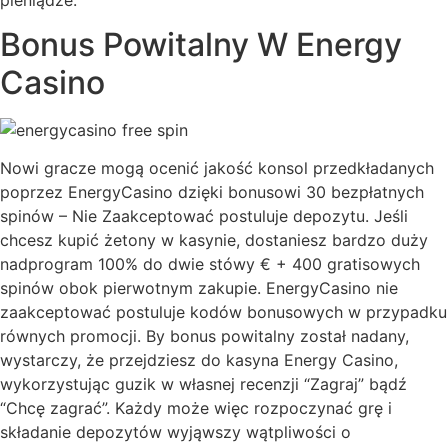
Bonus Powitalny W Energy
Casino
Nowi gracze mogą ocenić jakość konsol przedkładanych
poprzez EnergyCasino dzięki bonusowi 30 bezpłatnych
spinów – Nie Zaakceptować postuluje depozytu. Jeśli
chcesz kupić żetony w kasynie, dostaniesz bardzo duży
nadprogram 100% do dwie stówy € + 400 gratisowych
spinów obok pierwotnym zakupie. EnergyCasino nie
zaakceptować postuluje kodów bonusowych w przypadku
równych promocji. By bonus powitalny został nadany,
wystarczy, że przejdziesz do kasyna Energy Casino,
wykorzystując guzik w własnej recenzji “Zagraj” bądź
“Chcę zagrać”. Każdy może więc rozpoczynać grę i
składanie depozytów wyjąwszy wątpliwości o