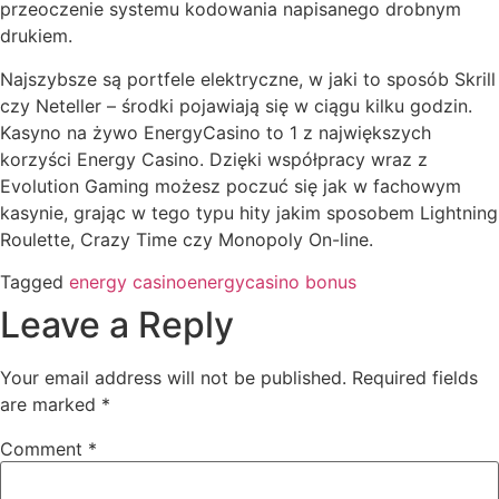
przeoczenie systemu kodowania napisanego drobnym
drukiem.
Najszybsze są portfele elektryczne, w jaki to sposób Skrill
czy Neteller – środki pojawiają się w ciągu kilku godzin.
Kasyno na żywo EnergyCasino to 1 z największych
korzyści Energy Casino. Dzięki współpracy wraz z
Evolution Gaming możesz poczuć się jak w fachowym
kasynie, grając w tego typu hity jakim sposobem Lightning
Roulette, Crazy Time czy Monopoly On-line.
Tagged
energy casino
energycasino bonus
Leave a Reply
Your email address will not be published.
Required fields
are marked
*
Comment
*