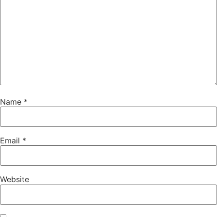
Name
*
Email
*
Website