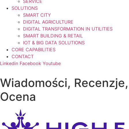
SERVICE
SOLUTIONS
SMART CITY
DIGITAL AGRICULTURE
DIGITAL TRANSFORMATION IN UTILITIES
SMART BUILDING & RETAIL
IOT & BIG DATA SOLUTIONS
CORE CAPABILITIES
CONTACT
Linkedin
Facebook
Youtube
Wiadomości, Recenzje,
Ocena