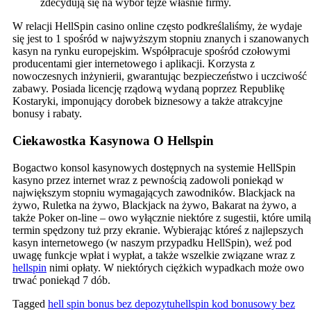
zdecydują się na wybór tejże właśnie firmy.
W relacji HellSpin casino online często podkreślaliśmy, że wydaje
się jest to 1 spośród w najwyższym stopniu znanych i szanowanych
kasyn na rynku europejskim. Współpracuje spośród czołowymi
producentami gier internetowego i aplikacji. Korzysta z
nowoczesnych inżynierii, gwarantując bezpieczeństwo i uczciwość
zabawy. Posiada licencję rządową wydaną poprzez Republikę
Kostaryki, imponujący dorobek biznesowy a także atrakcyjne
bonusy i rabaty.
Ciekawostka Kasynowa O Hellspin
Bogactwo konsol kasynowych dostępnych na systemie HellSpin
kasyno przez internet wraz z pewnością zadowoli poniekąd w
największym stopniu wymagających zawodników. Blackjack na
żywo, Ruletka na żywo, Blackjack na żywo, Bakarat na żywo, a
także Poker on-line – owo wyłącznie niektóre z sugestii, które umilą
termin spędzony tuż przy ekranie. Wybierając któreś z najlepszych
kasyn internetowego (w naszym przypadku HellSpin), weź pod
uwagę funkcje wpłat i wypłat, a także wszelkie związane wraz z
hellspin
nimi opłaty. W niektórych ciężkich wypadkach może owo
trwać poniekąd 7 dób.
Tagged
hell spin bonus bez depozytu
hellspin kod bonusowy bez