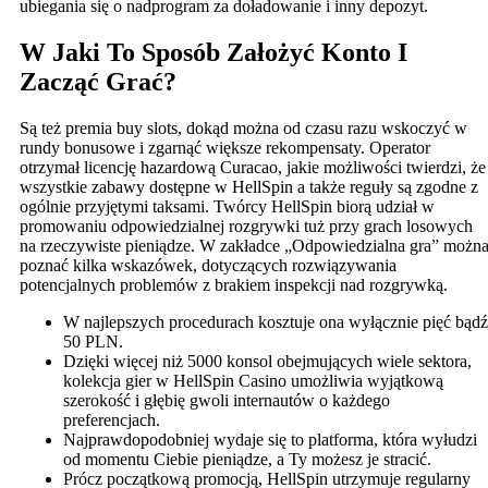
ubiegania się o nadprogram za doładowanie i inny depozyt.
W Jaki To Sposób Założyć Konto I
Zacząć Grać?
Są też premia buy slots, dokąd można od czasu razu wskoczyć w
rundy bonusowe i zgarnąć większe rekompensaty. Operator
otrzymał licencję hazardową Curacao, jakie możliwości twierdzi, że
wszystkie zabawy dostępne w HellSpin a także reguły są zgodne z
ogólnie przyjętymi taksami. Twórcy HellSpin biorą udział w
promowaniu odpowiedzialnej rozgrywki tuż przy grach losowych
na rzeczywiste pieniądze. W zakładce „Odpowiedzialna gra” możn
poznać kilka wskazówek, dotyczących rozwiązywania
potencjalnych problemów z brakiem inspekcji nad rozgrywką.
W najlepszych procedurach kosztuje ona wyłącznie pięć bądź
50 PLN.
Dzięki więcej niż 5000 konsol obejmujących wiele sektora,
kolekcja gier w HellSpin Casino umożliwia wyjątkową
szerokość i głębię gwoli internautów o każdego
preferencjach.
Najprawdopodobniej wydaje się to platforma, która wyłudzi
od momentu Ciebie pieniądze, a Ty możesz je stracić.
Prócz początkową promocją, HellSpin utrzymuje regularny