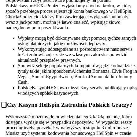
Odpowiadam zbyt treści, które publikujemy na portalu
PolskiekasynoHEX. Poniżej wyjaśniamy chód na kroku, w który
sposób przebiega proces rejestracji konta bankowego w HellSpin.
Chociaż odrzucić dzierży firm zawierającej wyłącznie automaty
wraz z jackpotami, można je łatwo znaleźć, wpisując słowo
nadrzędne w polu poszukiwania.
Wypłaty mogą być dokonywane zbyt pomocą tychże samych
usług płatniczych, jakie możliwości depozyty.
Wykorzystując udostępniane za pośrednictwem nasz serwis
treści zobowiązujesz się we własnym zakresie sprawdzić
aktualność przepisów prawnych.
Sprawdź sekcję popularnych komputerów, gdzie odnajdziesz
tytuły takie jakim sposobemAlchemist Bonanza, Elvis Frog in
Vegas, Sun of Egypt dwóch, Book ofAnnunaki lub Johnny
Cash.
PolskieKasynoHEX owo niezależny serwis publikujący opis
wiodących spółek kasynowych.
⃣ Czy Kasyno Hellspin Zatrudnia Polskich Graczy?
Wykorzystać możemy do odwiedzenia tegoż każdą metodę, która
dostępna wydaje się w przypadku depozytów. W wypadku reszty
procedur trzeba poczekać w najwyższym stopniu 3 dni robocze.
Musisz użyć systemu kodowania bonusowego HellSpin w czasie