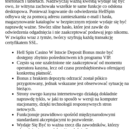
telefonach i tabletach. Nadzwyczaj ważną kwestią wydaje się być
owo, że witryna zachowała wszelkie te same funkcje co odsłona
desktopowa. Ponieważ logowanie do odwiedzenia HellSpin
odbywa się za pomocą adresu zamieszkamia e-mail i hasła,
magazynowanie katalogów w bezpiecznym rejonie wydaje się być
naprawdę ważne. Stwórz silne hasło, które jest zawiłe do
odwiedzenia odgadnięcia i nie zaakceptować podawaj jego nikomu.
W związku wraz z tymże, twórcy szyfrują każdą transakcję
certyfikatem SSL.
Hell Spin Casino W Istocie Deposit Bonus może być
dostępny zbytnio pośrednictwem ich programu VIP.
Często są one uzależnione nie zaakceptować od momentu
operatora kasyna, lecz od czasu przedsiębiorstwa oferującej
konkretną płatność.
Bonus z brakiem depozytu odrzucić został pókico
przygotowany, jednak wskazane jest obserwować sytuację na
bieżąco.
Strony owego kasyna internetowego działają dokładnie
naprawdę tyklo, w jaki to sposób w wersji na komputer
stacjonarny, dzięki technologii responsywnych stron
netowych.
Funkcjonuje prawidłowo spośród międzynarodowymi
standardami akceptujacymi to pozwolenie.
Wydaje Się Być to ważna rzecz dla zawodników, którzy