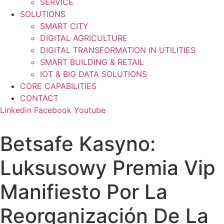
SERVICE
SOLUTIONS
SMART CITY
DIGITAL AGRICULTURE
DIGITAL TRANSFORMATION IN UTILITIES
SMART BUILDING & RETAIL
IOT & BIG DATA SOLUTIONS
CORE CAPABILITIES
CONTACT
Linkedin
Facebook
Youtube
Betsafe Kasyno:
Luksusowy Premia Vip
Manifiesto Por La
Reorganización De La