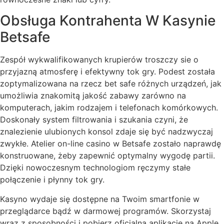
Obsługa Kontrahenta W Kasynie
Betsafe
Zespół wykwalifikowanych krupierów troszczy sie o
przyjazną atmosferę i efektywny tok gry. Podest została
zoptymalizowana na rzecz bet safe różnych urządzeń, jak
umożliwia znakomitą jakość zabawy zarówno na
komputerach, jakim rodzajem i telefonach komórkowych.
Doskonały system filtrowania i szukania czyni, że
znalezienie ulubionych konsol zdaje się być nadzwyczaj
zwykłe. Atelier on-line casino w Betsafe zostało naprawdę
konstruowane, żeby zapewnić optymalny wygodę partii.
Dzięki nowoczesnym technologiom ręczymy stałe
połączenie i płynny tok gry.
Kasyno wydaje się dostępne na Twoim smartfonie w
przeglądarce bądź w darmowej programów. Skorzystaj
wraz z sposobności i pobierz oficjalną aplikację na Apple