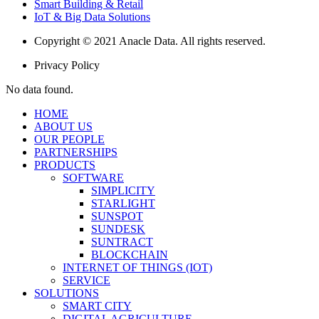
Smart Building & Retail
IoT & Big Data Solutions
Copyright © 2021 Anacle Data. All rights reserved.
Privacy Policy
No data found.
HOME
ABOUT US
OUR PEOPLE
PARTNERSHIPS
PRODUCTS
SOFTWARE
SIMPLICITY
STARLIGHT
SUNSPOT
SUNDESK
SUNTRACT
BLOCKCHAIN
INTERNET OF THINGS (IOT)
SERVICE
SOLUTIONS
SMART CITY
DIGITAL AGRICULTURE