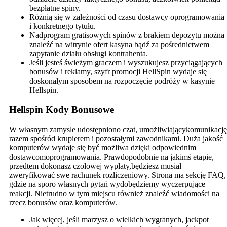
bezpłatne spiny.
Różnią się w zależności od czasu dostawcy oprogramowania
i konkretnego tytułu.
Nadprogram gratisowych spinów z brakiem depozytu można
znaleźć na witrynie ofert kasyna bądź za pośrednictwem
zapytanie działu obsługi kontrahenta.
Jeśli jesteś świeżym graczem i wyszukujesz przyciągających
bonusów i reklamy, szyfr promocji HellSpin wydaje się
doskonałym sposobem na rozpoczęcie podróży w kasynie
Hellspin.
Hellspin Kody Bonusowe
W własnym zamysle udostępniono czat, umożliwiającykomunikację
razem spośród krupierem i pozostałymi zawodnikami. Duża jakość
komputerów wydaje się być możliwa dzięki odpowiednim
dostawcomoprogramowania. Prawdopodobnie na jakimś etapie,
przedtem dokonasz czołowej wypłaty,będziesz musiał
zweryfikować swe rachunek rozliczeniowy. Strona ma sekcję FAQ,
gdzie na sporo własnych pytań wydobędziemy wyczerpujące
reakcji. Nietrudno w tym miejscu również znaleźć wiadomości na
rzecz bonusów oraz komputerów.
Jak więcej, jeśli marzysz o wielkich wygranych, jackpot