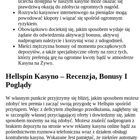
uciecha dostępna w naszym kasynie może okazać się
prawdziwą okazją do zdobycia ogromnych nagród.
Rozrywki kasynowe internetowego na pieniądze mogą
powodować kłopoty i wiązać się spośród ogromnym
ryzykiem.
Obowiązkowo docieknij się, jakim sposobem wydaje się
żądane do odwiedzenia aktywacji bonusu, aktywuj
nadprogram należycie i korzystaj wraz z udogodnień.
Mieści mężczyzna bonusy od momentu początkowych
depozytów, a także specjalistyczne oferty na rzecz tych,
którzy preferują grę na ogromne kwoty bądź w atmosferze
Kasyna na Żywo.
Hellspin Kasyno – Recenzja, Bonusy I
Poglądy
W własnym punkcie przyjrzymy się bliżej, jakim sposobem możesz
zdobyć ten premia i zacząć swoją przygodę w Hellspin spośród
przytupem. Więc z deficytem zbędnego przedłużania, zagłębmy się
w szczegóły własnej przyciągającej oferty i dowiedzmy się, jakim
sposobem możemy na nią zdobyć. Możesz znaleźć nadprogram z
brakiem depozytu na stronie www reklamy kasyna online bądź za
pośrednictwem rozmowa telefoniczna wraz z działem obsługi
kontrahenta kasyna. Wskazane Jest pamiętać, że niektóre automaty