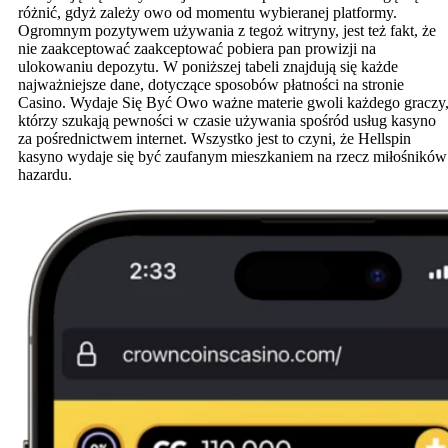
różnić, gdyż zależy owo od momentu wybieranej platformy.
Ogromnym pozytywem używania z tegoż witryny, jest też fakt, że
nie zaakceptować zaakceptować pobiera pan prowizji na
ulokowaniu depozytu. W poniższej tabeli znajdują się każde
najważniejsze dane, dotyczące sposobów płatności na stronie
Casino. Wydaje Się Być Owo ważne materie gwoli każdego graczy
którzy szukają pewności w czasie używania spośród usług kasyno
za pośrednictwem internet. Wszystko jest to czyni, że Hellspin
kasyno wydaje się być zaufanym mieszkaniem na rzecz miłośników
hazardu.