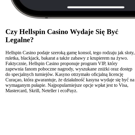
Czy Hellspin Casino Wydaje Się Być
Legalne?
Hellspin Casino podaje szeroką gamę konsol, tego rodzaju jak sloty,
ruletka, blackjack, bakarat a także zabawy z krupierem na żywo.
Faktycznie, Hellspin Casino proponuje program VIP, który
zapewnia fanom poboczne nagrody, wyszukane zniżki oraz dostęp
do specjalnych turniejów. Kasyno otrzymało oficjalną licencję
Curaçao, która gwarantuje, że działalność kasyna wydaje się być na
wymaganym pułapie. Najpopularniejsze opcje wpłat jest to Visa,
Mastercard, Skrill, Neteller i ecoPayz.