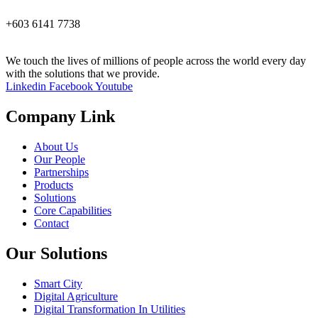
+603 6141 7738
We touch the lives of millions of people across the world every day
with the solutions that we provide.
Linkedin
Facebook
Youtube
Company Link
About Us
Our People
Partnerships
Products
Solutions
Core Capabilities
Contact
Our Solutions
Smart City
Digital Agriculture
Digital Transformation In Utilities