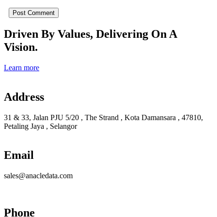
Driven By Values, Delivering On A
Vision.
Learn more
Address
31 & 33, Jalan PJU 5/20 , The Strand , Kota Damansara , 47810,
Petaling Jaya , Selangor
Email
sales@anacledata.com
Phone