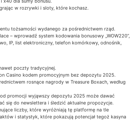
i x40 dla sumy bonusu.
ając w rozrywki i sloty, które kochasz.
umentu tożsamości wydanego za pośrednictwem rząd.
tsPalace – wprowadź system kodowania bonusowy „WOW220”,
, IP, list elektroniczny, telefon komórkowy, odnośnik,
nawet poczty tradycyjnej.
Lemon Casino kodem promocyjnym bez depozytu 2025.
ośrednictwem rosnące nagrody w Treasure Boxach, według
no kod promocji wyjąwszy depozytu 2025 może dawać
się do newslettera i śledzić aktualne propozycje.
ące liczby, które wyróżniają tę platformę na tle
aktów i statystyk, które pokazują potencjał tegoż kasyna