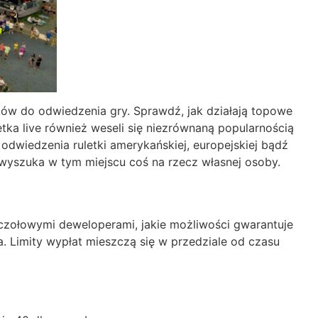
ów do odwiedzenia gry. Sprawdź, jak działają topowe
tka live również weseli się niezrównaną popularnością
odwiedzenia ruletki amerykańskiej, europejskiej bądź
wyszuka w tym miejscu coś na rzecz własnej osoby.
czołowymi deweloperami, jakie możliwości gwarantuje
 Limity wypłat mieszczą się w przedziale od czasu