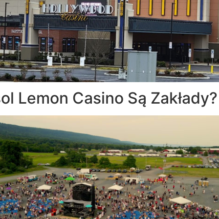
sol Lemon Casino Są Zakłady?