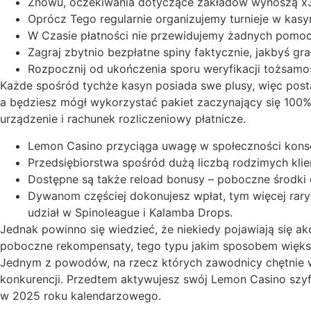
Znowu, oczekiwania dotyczące zakładów wynoszą x3
Oprócz Tego regularnie organizujemy turnieje w kasyn
W Czasie płatności nie przewidujemy żadnych pomoc
Zagraj zbytnio bezpłatne spiny faktycznie, jakbyś gra
Rozpocznij od ukończenia sporu weryfikacji tożsam
Każde spośród tychże kasyn posiada swe plusy, więc pos
a będziesz mógł wykorzystać pakiet zaczynający się 100% 
urządzenie i rachunek rozliczeniowy płatnicze.
Lemon Casino przyciąga uwagę w społeczności konsol
Przedsiębiorstwa spośród dużą liczbą rodzimych klie
Dostępne są także reload bonusy – poboczne środki
Dywanom częściej dokonujesz wpłat, tym więcej rary
udział w Spinoleague i Kalamba Drops.
Jednak powinno się wiedzieć, że niekiedy pojawiają się
poboczne rekompensaty, tego typu jakim sposobem większa
Jednym z powodów, na rzecz których zawodnicy chętnie wyb
konkurencji. Przedtem aktywujesz swój Lemon Casino szyfr
w 2025 roku kalendarzowego.