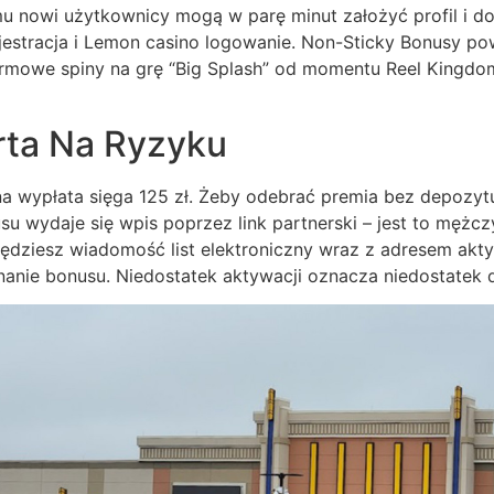
u nowi użytkownicy mogą w parę minut założyć profil i d
ejestracja i Lemon casino logowanie. Non-Sticky Bonusy p
owe spiny na grę “Big Splash” od momentu Reel Kingdom
rta Na Ryzyku
na wypłata sięga 125 zł. Żeby odebrać premia bez depozy
 wydaje się wpis poprzez link partnerski – jest to mężc
dziesz wiadomość list elektroniczny wraz z adresem aktyw
znanie bonusu. Niedostatek aktywacji oznacza niedostatek