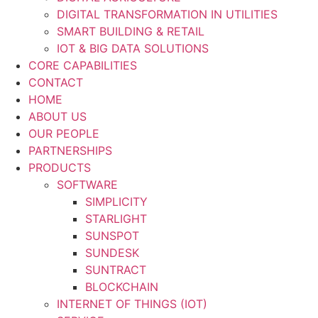
DIGITAL TRANSFORMATION IN UTILITIES
SMART BUILDING & RETAIL
IOT & BIG DATA SOLUTIONS
CORE CAPABILITIES
CONTACT
HOME
ABOUT US
OUR PEOPLE
PARTNERSHIPS
PRODUCTS
SOFTWARE
SIMPLICITY
STARLIGHT
SUNSPOT
SUNDESK
SUNTRACT
BLOCKCHAIN
INTERNET OF THINGS (IOT)