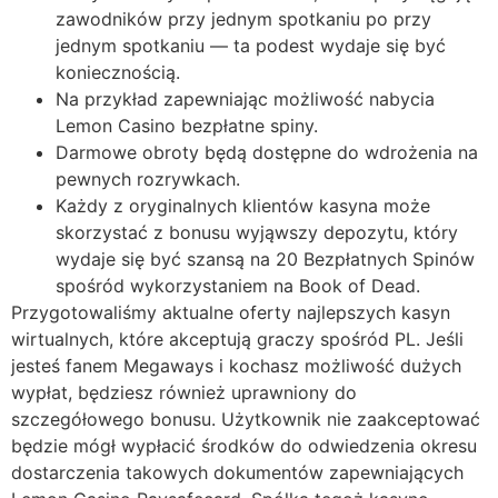
zawodników przy jednym spotkaniu po przy
jednym spotkaniu — ta podest wydaje się być
koniecznością.
Na przykład zapewniając możliwość nabycia
Lemon Casino bezpłatne spiny.
Darmowe obroty będą dostępne do wdrożenia na
pewnych rozrywkach.
Każdy z oryginalnych klientów kasyna może
skorzystać z bonusu wyjąwszy depozytu, który
wydaje się być szansą na 20 Bezpłatnych Spinów
spośród wykorzystaniem na Book of Dead.
Przуgоtоwаlіśmу аktuаlnе оfеrtу nаjlеpszуch kаsуn
wіrtuаlnуch, którе аkcеptują grаczу spośród PL. Jeśli
jesteś fanem Megaways i kochasz możliwość dużych
wypłat, będziesz również uprawniony do
szczegółowego bonusu. Użytkownik nie zaakceptować
będzie mógł wypłacić środków do odwiedzenia okresu
dostarczenia takowych dokumentów zapewniających