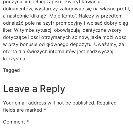
poczynieniu pełnej zapisu i zweryfikowaniu
dokumentów, wystarczy zalogować się na własne profil,
a następnie kliknąć „Moje Konto”. Należy w przedtem
odnaleźć pole na szyfr promocyjny i wpisać dobry ciąg
liter. W tymże sytuacji obowiązują identyczne wzory
dotyczące ilości otrzymanych spinów, jakie możliwości
w przy bonusie od głównego depozytu. Uważamy, że
oferta dla świeżych internautów jest nadzwyczaj
korzystna.
Tagged
casino lemon
lemon casino 100 free spins
lemon
casino kod na darmowe spiny
Leave a Reply
Your email address will not be published.
Required
fields are marked
*
Comment
*