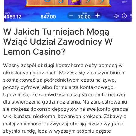
W Jakich Turniejach Mogą
Wziąć Udział Zawodnicy W
Lemon Casino?
Własny zespół obsługi kontrahenta służy pomocą w
określonych godzinach. Możesz się z naszym biurem
skontaktować za pośrednictwem czatu na żywo,
poczty cyfrowej albo formularza kontaktowego.
Upewnij się, że sprawdzisz naszą stronę internetową
dla stwierdzenia godzin działania. Na zarejestrowaniu
się możesz dokonać depozytów na swe konto gracza
w kilkunastu nieskomplikowanych krokach. Zabawy o
małej zmienności zazwyczaj oferują niższe wygrane
zbytnio rundę, lecz w wyższym stopniu częste