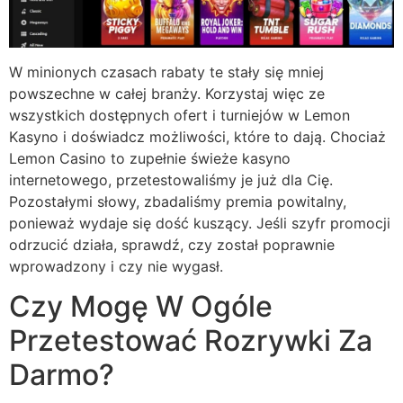
W minionych czasach rabaty te stały się mniej
powszechne w całej branży. Korzystaj więc ze
wszystkich dostępnych ofert i turniejów w Lemon
Kasyno i doświadcz możliwości, które to dają. Chociaż
Lemon Casino to zupełnie świeże kasyno
internetowego, przetestowaliśmy je już dla Cię.
Pozostałymi słowy, zbadaliśmy premia powitalny,
ponieważ wydaje się dość kuszący. Jeśli szyfr promocji
odrzucić działa, sprawdź, czy został poprawnie
wprowadzony i czy nie wygasł.
Czy Mogę W Ogóle
Przetestować Rozrywki Za
Darmo?