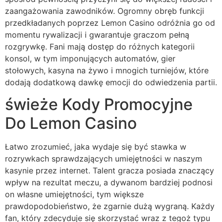
zaangażowania zawodników. Ogromny obręb funkcji
przedkładanych poprzez Lemon Casino odróżnia go od
momentu rywalizacji i gwarantuje graczom pełną
rozgrywkę. Fani mają dostęp do różnych kategorii
konsol, w tym imponujących automatów, gier
stołowych, kasyna na żywo i mnogich turniejów, które
dodają dodatkową dawkę emocji do odwiedzenia partii.
świeże Kody Promocyjne
Do Lemon Casino
Łatwo zrozumieć, jaka wydaje się być stawka w
rozrywkach sprawdzających umiejętności w naszym
kasynie przez internet. Talent gracza posiada znaczący
wpływ na rezultat meczu, a dywanom bardziej podnosi
on własne umiejętności, tym większe
prawdopodobieństwo, że zgarnie dużą wygraną. Każdy
fan, który zdecyduje się skorzystać wraz z tegoż typu