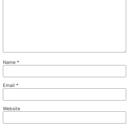
Name
*
Email
*
Website