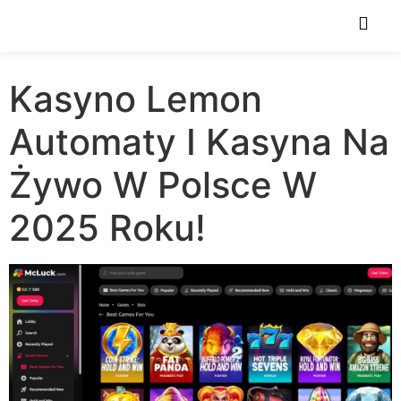
Kasyno Lemon
Automaty I Kasyna Na
Żywo W Polsce W
2025 Roku!