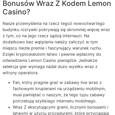
Bonusów Wraz Z Kodem Lemon
Casino?
Nasze przemyślenia na rzecz tegoż nowootwartego
budynku rozrywki pokrywają się skromniej więcej wraz
z tym, co na jego rzecz sądzą internauci. Na
dodatkowo bez wątpienia należy zaliczyć w tym
miejscu niezłe premie i fascynujący warunek ruchu.
Dzięki kryptowalutom łatwo i pewnie wpłacimy do
odwiedzenia Lemon Casino pieniądze. Jednakże
selekcja gier wymaga nadal dużo wysiłku wraz z
witryny operatora.
Fan, który pragnie grać w zabawy live wraz z
fachowymi krupierami na urządzeniu mobilnym,
musi pamiętać o naszym, że tego typu zabawy
potrzebują szybkiego internetu mobilnego.
Wraz Z ekscytującymi grami, licznymi bonusami i
łatwymi w użyciu procedurami, które przyciągają