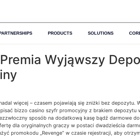
PARTNERSHIPS
PRODUCTS
SOLUTIONS
CORE
 Premia Wyjąwszy Depo
iny
 nadal więcej – czasem pojawiają się zniżki bez depozytu
pisać bizzo casino szyfr promocyjny z brakiem depozytu 
o bezzwłoczny sposób na dodatkową kasę bądź
darmowe doc
fertę dla oryginalnych graczy w postaci dwadzieścia dar
żyć promokodu „Revenge” w czasie rejestracji, aby otrzy