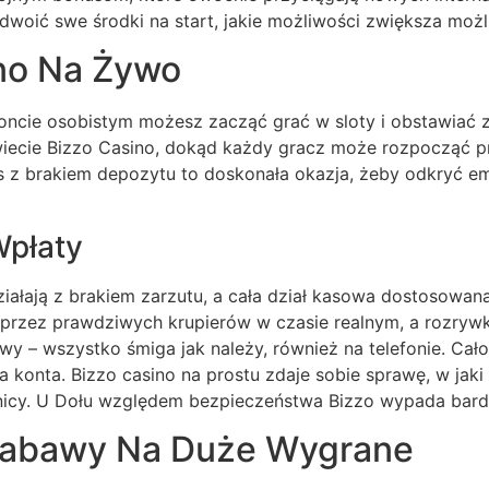
woić swe środki na start, jakie możliwości zwiększa możl
no Na Żywo
oncie osobistym możesz zacząć grać w sloty i obstawiać z
iecie Bizzo Casino, dokąd każdy gracz może rozpocząć p
us z brakiem depozytu to doskonała okazja, żeby odkryć 
Wpłaty
iałają z brakiem zarzutu, a cała dział kasowa dostosowan
 przez prawdziwych krupierów w czasie realnym, a rozrywki
wy – wszystko śmiga jak należy, również na telefonie. Cał
ia konta. Bizzo casino na prostu zdaje sobie sprawę, w ja
mnicy. U Dołu względem bezpieczeństwa Bizzo wypada bardz
 Zabawy Na Duże Wygrane