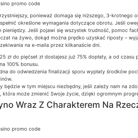
orzystniejszy, ponieważ domaga się niższego, 3-krotnego 
spełnić określone wymagania dotyczące obrotu. Jeśli owe
pieniędzy. Jeśli pojawi się wszystek trudność, pomoc fac
 czat na żywo, dokąd można prędko uzyskać riposty – wyją
ekiwania na e-maila przez kilkanaście dni.
25 zł do pięćset zł dostajesz już 75% dopłaty, a od czasu
 na 100% bonusu.
ędna do odwiedzenia finalizacji sporu wypłaty środków p
inów.
 będzie w tym miejscu niezbędny, jeśli zależy nam na zdo
, która może zmienić Swoje życie, dzięki ogromnym prog
syno Wraz Z Charakterem Na Rzec