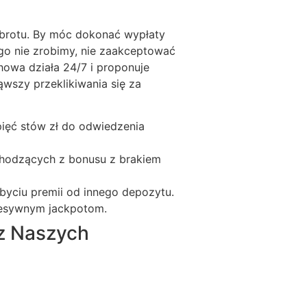
obrotu. By móc dokonać wypłaty
go nie zrobimy, nie zaakceptować
howa działa 24/7 i proponuje
wszy przeklikiwania się za
 pięć stów zł do odwiedzenia
ochodzących z bonusu z brakiem
byciu premii od innego depozytu.
resywnym jackpotom.
z Naszych