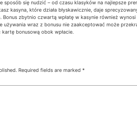
nie sposób się nudzić – od czasu klasyków na najlepsze pr
kasz kasyna, które działa błyskawicznie, daje sprecyzowa
e. Bonus zbytnio czwartą wpłatę w kasynie również wynosi
sie używania wraz z bonusu nie zaakceptować może przekr
ć kartę bonusową obok wpłacie.
spin bizzo casino
blished.
Required fields are marked
*