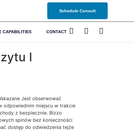
Schedule Consult
 CAPABILITIES
CONTACT
zytu I
. Wskazane Jest obserwować
w odpowiednim miejscu w trakcie
hody z bezpiecznie. Bizzo
mowych spinów bez konieczności
mać dostęp do odwiedzenia tejże