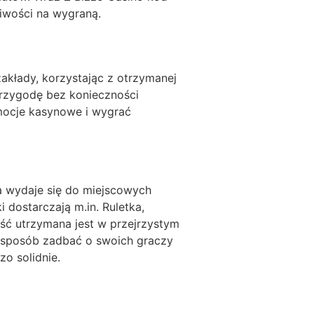
iwości na wygraną.
akłady, korzystając z otrzymanej
rzygodę bez konieczności
emocje kasynowe i wygrać
a wydaje się do miejscowych
 dostarczają m.in. Ruletka,
ość utrzymana jest w przejrzystym
ki sposób zadbać o swoich graczy
o solidnie.