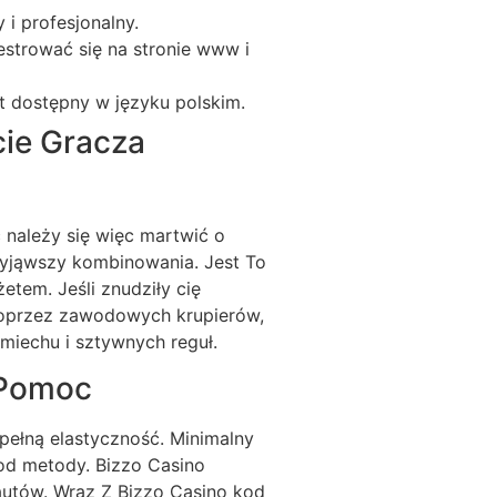
i profesjonalny.
strować się na stronie www i
st dostępny w języku polskim.
cie Gracza
 należy się więc martwić o
wyjąwszy kombinowania. Jest To
tem. Jeśli znudziły cię
poprzez zawodowych krupierów,
śmiechu i sztywnych reguł.
 Pomoc
pełną elastyczność. Minimalny
 od metody. Bizzo Casino
autów. Wraz Z Bizzo Casino kod