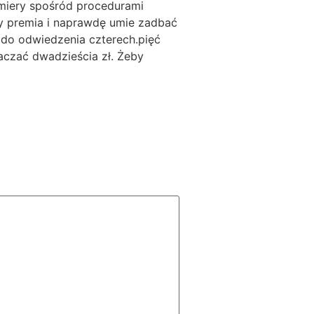
emiery spośród procedurami
ny premia i naprawdę umie zadbać
 do odwiedzenia czterech.pięć
aczać dwadzieścia zł. Żeby