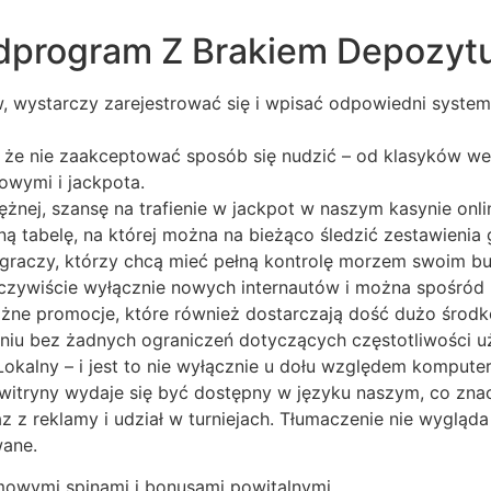
dprogram Z Brakiem Depozyt
, wystarczy zarejestrować się i wpisać odpowiedni syste
e, że nie zaakceptować sposób się nudzić – od klasyków w
wymi i jackpota.
iężnej, szansę na trafienie w jackpot w naszym kasynie onl
ą tabelę, na której można na bieżąco śledzić zestawienia 
 graczy, którzy chcą mieć pełną kontrolę morzem swoim b
oczywiście wyłącznie nowych internautów i można spośród
żne promocje, które również dostarczają dość dużo środ
u bez żadnych ograniczeń dotyczących częstotliwości uż
okalny – i jest to nie wyłącznie u dołu względem komputeró
witryny wydaje się być dostępny w języku naszym, co znac
z z reklamy i udział w turniejach. Tłumaczenie nie wygląda 
wane.
owymi spinami i bonusami powitalnymi.