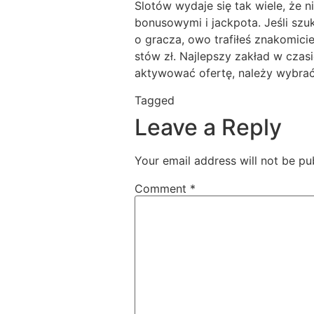
Slotów wydaje się tak wiele, że 
bonusowymi i jackpota. Jeśli szu
o gracza, owo trafiłeś znakomici
stów zł. Najlepszy zakład w cza
aktywować ofertę, należy wybra
Tagged
bizzo casino bonus code
Leave a Reply
Your email address will not be pu
Comment
*