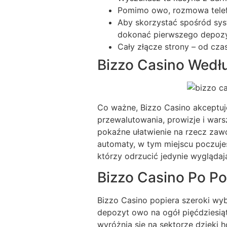
Pomimo owo, rozmowa telefo
Aby skorzystać spośród sys
dokonać pierwszego depozy
Cały złącze strony – od czas
Bizzo Casino Wedłu
Co ważne, Bizzo Casino akceptuje
przewalutowania, prowizje i wars
pokaźne ułatwienie na rzecz zawo
automaty, w tym miejscu poczuj
którzy odrzucić jedynie wyglądaj
Bizzo Casino Po Po
Bizzo Casino popiera szeroki wyb
depozyt owo na ogół pięćdziesiąt
wyróżnia się na sektorze dzięki