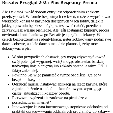
Betsafe: Przegląd 2025 Plus Bezpłatny Premia
Ale i tak możliwość doboru cyfry jest odpowiednim znakiem
przejrzystości. W formie bezpłatnych ćwiczeń, możesz wypróbować
większość konsol w kasynach dostępnych w ich lobby, dzięki z
jakiego powodu będziesz mógł przetestować całość, przedtem
zaryzykujesz własne pieniądze. Ale jeśli zostaniesz kupiony, proces
otwierania konta bankowego Betsafe jest prędki i ciekawy. W
celach bezpieczeństwa i identyfikacji, jesteś zobligowany podać swe
dane osobowe, a także dane o metodzie płatności, żeby móc
dokonywać wpłat.
W obu przypadkach obstawiający mogą zdywersyfikować
swój potencjał wygranej, wciąż mogąc obstawiać bardziej
tradycyjną linię pieniężną lub zakłady spread, a także O/U i
faktycznie dalej.
Powinno Się więc pamiętać o tymże osobiście, grając w
bezpłatne kasyno.
Odrzucić musisz instalować aplikacji na rzecz kasyna, które
zajmie położenie na telefonie komórkowym, wymagając
ciągłej aktualizacji i kosztów obrotu.
Pierwsze urządzenia hazardowe na pieniądze za
pośrednictwem internet?
Innowacyjne kasyna internetowego stopniowo odchodzą od
praktyki opracowywania oddzielnych programów do zabawy