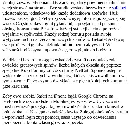
Zdobędziesz wtedy email aktywacyjny, który powinieneś oficjalnie
zarejestrować na stronie. Twe środki zostaną bezzwłocznie
safe bet
udostępnione, jednakowo jak każda dodatkowa gotówka, i już
możesz zacząć grać! Żeby uzyskać więcej informacji, zapoznaj się
wraz z Często zadawanymi pytaniami, a przyjacielski personel
obsługi konsumenta Betsafe w każdej sytuacji chętnie pomoże ci
wyjaśnić wątpliwości. Każdy rodzaj bonusu posiada swoje
wytyczne ruchu na rzecz darmowych spinów w Betsafe! Aktywuj
swe profil w ciągu dwa dzionki od momentu aktywacji. W
zależności od kasyna i upewnić się, że wpłynie do budżetu.
Wielbicieli hazardu mogą uzyskać od czasu 0 do odwiedzenia
dwieście gratisowych spinów, liczba których określa się poprzez
specjalne Koło Fortuny od czasu firmy NetEnt. Są one dostępne
wyłącznie na rzecz tych zawodników, którzy aktywowali konto w
tym kasynie. Dużo czynników składa się pięciu kolejnych kart w tej
grze karcianej.
Żeby owo zrobić, Safari na iPhone bądź Google Chrome na
telefonach wraz z układem Mobilne jest właściwy. Użytkownik
musi otworzyć przeglądarkę, wprowadzić adres zakładu konsol w
polu szukania. Następnie znaleźć klawisz Zaloguj obok góry ekranu
i wprowadź login zbyt pomocą hasła użytego do odwiedzenia
przedłożenia konta własnego wraz z peceta.