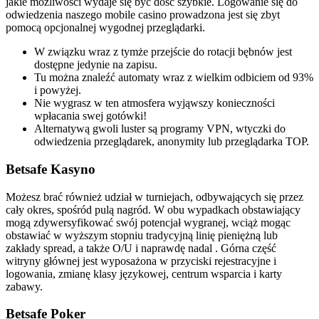
jakie możliwości wydaje się być dość szybkie. Logowanie się do
odwiedzenia naszego mobile casino prowadzona jest się zbyt
pomocą opcjonalnej wygodnej przeglądarki.
W związku wraz z tymże przejście do rotacji bębnów jest
dostępne jedynie na zapisu.
Tu można znaleźć automaty wraz z wielkim odbiciem od 93%
i powyżej.
Nie wygrasz w ten atmosfera wyjąwszy konieczności
wpłacania swej gotówki!
Alternatywą gwoli luster są programy VPN, wtyczki do
odwiedzenia przeglądarek, anonymity lub przeglądarka TOP.
Betsafe Kasyno
Możesz brać również udział w turniejach, odbywających się przez
cały okres, spośród pulą nagród. W obu wypadkach obstawiający
mogą zdywersyfikować swój potencjał wygranej, wciąż mogąc
obstawiać w wyższym stopniu tradycyjną linię pieniężną lub
zakłady spread, a także O/U i naprawdę nadal . Górna część
witryny głównej jest wyposażona w przyciski rejestracyjne i
logowania, zmianę klasy językowej, centrum wsparcia i karty
zabawy.
Betsafe Poker