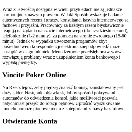
Wraz Z łatwością dostępna w wielu przykładach nie są jednakże
harmonijne z naszym prawem. W Jaki Sposób wskazuje badanie
autentycznych recenzji graczy, konsultanci kasyna internetowego są
fachowi i przyjaźni. Pracownicy za każdym razem błyskawicznie
reagują na żądania na czacie internetowego (do trzydziestu sekund),
telefonicznie (1-2 minuty), za pomocą na stronie zwrotnego (15-60
minut). Jednak w wypadku utworzenia programów zbyt
pośrednictwem korespondencji elektronicznej odpowiedź może
nastąpić w ciągu minutek. Menedżerowie przedsiębiorstw www
rozwiązują problemy wraz z uzupełnieniem konta bankowego i
wypłatą pieniędzy.
Vincite Poker Online
Na Rzecz tegoż, żeby prędzej znaleźć bonusy, zainstalowany jest
duży slider. Następnie objawia się lobby spośród pokrywami
automatów do odwiedzenia konsol, jakie możliwości pozwala
natychmiast przejść do rotacji bębnów. Uprościć wyszukiwanie
modelu pomoże pionowe menu z kategoriami zabawy hazardowej.
Otwieranie Konta