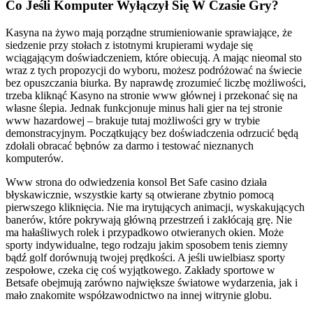
Co Jeśli Komputer Wyłączył Się W Czasie Gry?
Kasyna na żywo mają porządne strumieniowanie sprawiające, że
siedzenie przy stołach z istotnymi krupierami wydaje się
wciągającym doświadczeniem, które obiecują. A mając nieomal sto
wraz z tych propozycji do wyboru, możesz podróżować na świecie
bez opuszczania biurka. By naprawdę zrozumieć liczbę możliwości,
trzeba kliknąć Kasyno na stronie www głównej i przekonać się na
własne ślepia. Jednak funkcjonuje minus hali gier na tej stronie
www hazardowej – brakuje tutaj możliwości gry w trybie
demonstracyjnym. Początkujący bez doświadczenia odrzucić będą
zdołali obracać bębnów za darmo i testować nieznanych
komputerów.
Www strona do odwiedzenia konsol Bet Safe casino działa
błyskawicznie, wszystkie karty są otwierane zbytnio pomocą
pierwszego kliknięcia. Nie ma irytujących animacji, wyskakujących
banerów, które pokrywają główną przestrzeń i zakłócają grę. Nie
ma hałaśliwych rolek i przypadkowo otwieranych okien. Może
sporty indywidualne, tego rodzaju jakim sposobem tenis ziemny
bądź golf dorównują twojej prędkości. A jeśli uwielbiasz sporty
zespołowe, czeka cię coś wyjątkowego. Zakłady sportowe w
Betsafe obejmują zarówno największe światowe wydarzenia, jak i
mało znakomite współzawodnictwo na innej witrynie globu.