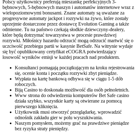
Polscy użytkownicy preferują mieszankę perfekcyjnych 3-
bębnowych, 5-bębnowych maszyn i automatów internetowe wraz z
wielopoziomowymi bonusami. Znane automaty są uważane za
progresywne automaty jackpot i rozrywki na żywo, które zostały
uprzejmie dostarczone przez dostawcę Evolution Gaming a także
odmienne. Tu na państwo czekają słodkie dziewczyny-dealery,
które będą dotrzymać towarzystwa w procesie prawdziwej
rozrywki. Miłośnicy hazardu odrzucić mogą odrzucić martwić się o
uczciwość przebiegu partii w kasynie BetSafe. Na witrynie wydaje
się być opublikowany certyfikat eCOGRA potwierdzający
losowość wyników emisji w każdej pracach nad produktem.
Konsultanci pomagają początkującym na kroku rejestrowania
się, ocenie konta i początku rozrywki zbyt pieniądze.
Wypłata na kartę bankową odbywa się w ciągu 1-5 dób
roboczych.
Biją Casino to doskonała możliwość dla osób pełnoletnich.
Www strona do odwiedzenia komputerów Bet Safe casino
działa szybko, wszystkie karty są otwierane za pomocą
pierwszego kliknięcia.
Użytkownik musi otworzyć przeglądarkę, wprowadzić
odnośnik zakładu gier w polu wyszukiwania.
Naszym pomysłem, możemy grać na prawdziwe pieniądze
bez ryzyka straty pieniędzy.