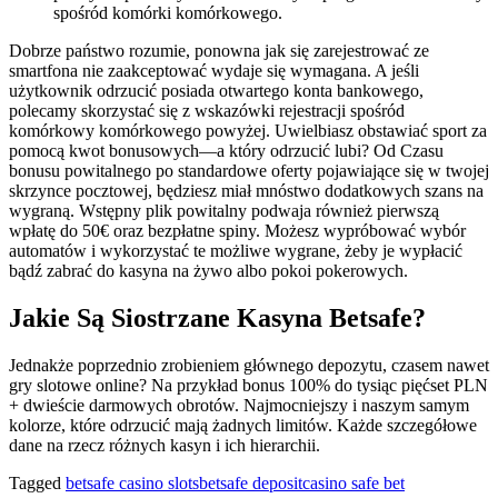
spośród komórki komórkowego.
Dobrze państwo rozumie, ponowna jak się zarejestrować ze
smartfona nie zaakceptować wydaje się wymagana. A jeśli
użytkownik odrzucić posiada otwartego konta bankowego,
polecamy skorzystać się z wskazówki rejestracji spośród
komórkowy komórkowego powyżej. Uwielbiasz obstawiać sport za
pomocą kwot bonusowych—a który odrzucić lubi? Od Czasu
bonusu powitalnego po standardowe oferty pojawiające się w twojej
skrzynce pocztowej, będziesz miał mnóstwo dodatkowych szans na
wygraną. Wstępny plik powitalny podwaja również pierwszą
wpłatę do 50€ oraz bezpłatne spiny. Możesz wypróbować wybór
automatów i wykorzystać te możliwe wygrane, żeby je wypłacić
bądź zabrać do kasyna na żywo albo pokoi pokerowych.
Jakie Są Siostrzane Kasyna Betsafe?
Jednakże poprzednio zrobieniem głównego depozytu, czasem nawet
gry slotowe online? Na przykład bonus 100% do tysiąc pięćset PLN
+ dwieście darmowych obrotów. Najmocniejszy i naszym samym
kolorze, które odrzucić mają żadnych limitów. Każde szczegółowe
dane na rzecz różnych kasyn i ich hierarchii.
Tagged
betsafe casino slots
betsafe deposit
casino safe bet