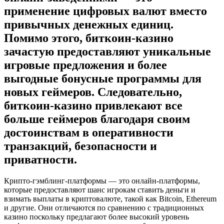
применение цифровых валют вместо
привычных денежных единиц.
Помимо этого, биткоин-казино
зачастую предоставляют уникальные
игровые предложения и более
выгодные бонусные программы для
новых геймеров. Следовательно,
биткоин-казино привлекают все
больше геймеров благодаря своим
достоинствам в оперативности
транзакций, безопасности и
приватности.
Крипто-гэмблинг-платформы — это онлайн-платформы,
которые предоставляют шанс игрокам ставить деньги и
взимать выплаты в криптовалюте, такой как Bitcoin, Ethereum
и другие. Они отличаются по сравнению с традиционных
казино поскольку предлагают более высокий уровень