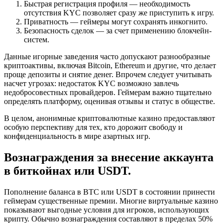
Быстрая регистрация профиля — необходимость
отсутствия KYC позволяет сразу же приступить к игру.
Приватность — геймеры могут сохранять инкогнито.
Безопасность сделок — за счет применению блокчейн-
систем.
Данные игорные заведения часто допускают разнообразные
криптоактивы, включая Bitcoin, Ethereum и другие, что делает
проще депозиты и снятие денег. Впрочем следует учитывать
насчет угрозах: недостаток KYC возможно завлечь
недобросовестных провайдеров. Геймерам важно тщательно
определять платформу, оценивая отзывы и статус в обществе.
В целом, анонимные криптовалютные казино предоставляют
особую перспективу для тех, кто дорожит свободу и
конфиденциальность в мире азартных игр.
Вознаграждения за внесение аккаунта
в биткойнах или USDT.
Пополнение баланса в BTC или USDT в состоянии принести
геймерам существенные премии. Многие виртуальные казино
показывают выгодные условия для игроков, использующих
крипту. Обычно вознаграждения составляют в пределах 50%