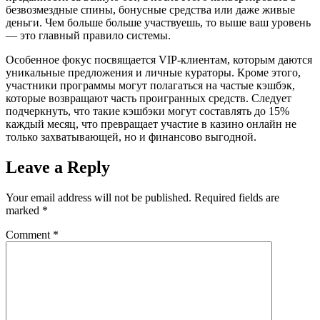
безвозмездные спины, бонусные средства или даже живые
деньги. Чем больше больше участвуешь, то выше ваш уровень
— это главный правило системы.
Особенное фокус посвящается VIP-клиентам, которым даются
уникальные предложения и личные кураторы. Кроме этого,
участники программы могут полагаться на частые кэшбэк,
которые возвращают часть проигранных средств. Следует
подчеркнуть, что такие кэшбэки могут составлять до 15%
каждый месяц, что превращает участие в казино онлайн не
только захватывающей, но и финансово выгодной.
Leave a Reply
Your email address will not be published.
Required fields are
marked
*
Comment
*