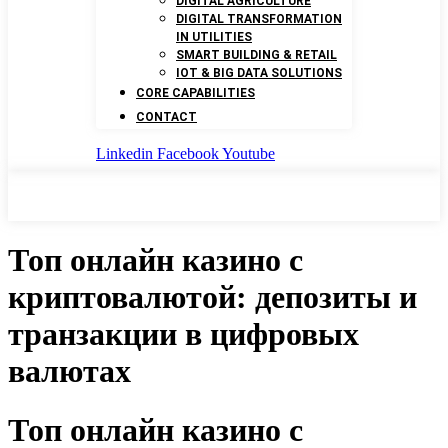
DIGITAL AGRICULTURE
DIGITAL TRANSFORMATION
IN UTILITIES
SMART BUILDING & RETAIL
IOT & BIG DATA SOLUTIONS
CORE CAPABILITIES
CONTACT
Linkedin
Facebook
Youtube
Топ онлайн казино с
криптовалютой: депозиты и
транзакции в цифровых
валютах
Топ онлайн казино с