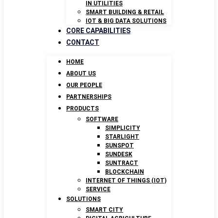
IN UTILITIES
SMART BUILDING & RETAIL
IOT & BIG DATA SOLUTIONS
CORE CAPABILITIES
CONTACT
HOME
ABOUT US
OUR PEOPLE
PARTNERSHIPS
PRODUCTS
SOFTWARE
SIMPLICITY
STARLIGHT
SUNSPOT
SUNDESK
SUNTRACT
BLOCKCHAIN
INTERNET OF THINGS (IOT)
SERVICE
SOLUTIONS
SMART CITY