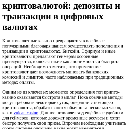
криптовалютой: депозиты и
транзакции в цифровых
валютах
Криптовалютные казино превращаются в все более
популярными благодаря шансам осуществлять пополнения и
транзакции в криптовалютах. Биткойн, Эфириум и иные
криптовалюты предлагают геймерам особенные
преимущества, включая такие как анонимность и быстрота
операций. Необходимо заметить, что применение
криптовалют дает возможность миновать банковских
комиссий и лимитов, часто наблюдаемых при традиционных
методах оплаты.
Одним из из ключевых моментов определения топ крипто-
казино оказывается быстрота выплат. Пока обычные методы
могут требовать некоторые суток, операции с помощью
криптовалюты, обрабатываются обычно за несколько часов,
как в
vulcan casino
. Данное позволяет ход ещё более удобным
для геймеров, которые дорожат временные ресурсы и хотят
быстро получить свои призы. Впрочем необходимо учитывать
сборы системы блокчейн, какие могут изменяться в