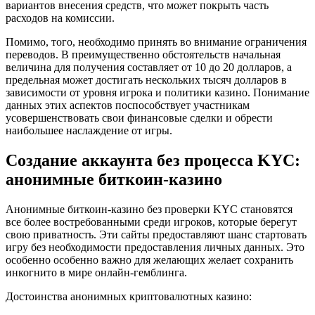
вариантов внесения средств, что может покрыть часть
расходов на комиссии.
Помимо, того, необходимо принять во внимание ограничения
переводов. В преимущественно обстоятельств начальная
величина для получения составляет от 10 до 20 долларов, а
предельная может достигать нескольких тысяч долларов в
зависимости от уровня игрока и политики казино. Понимание
данных этих аспектов поспособствует участникам
усовершенствовать свои финансовые сделки и обрести
наибольшее наслаждение от игры.
Создание аккаунта без процесса KYC:
анонимные биткоин-казино
Анонимные биткоин-казино без проверки KYC становятся
все более востребованными среди игроков, которые берегут
свою приватность. Эти сайты предоставляют шанс стартовать
игру без необходимости предоставления личных данных. Это
особенно особенно важно для желающих желает сохранить
инкогнито в мире онлайн-гемблинга.
Достоинства анонимных криптовалютных казино: