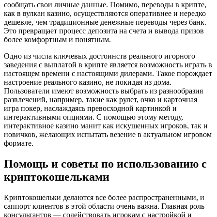
сообщать свои личные данные. Помимо, переводы в крипте,
как в вулкан казино, осуществляются оперативнее и нередко
дешевле, чем традиционные денежные переводы через банк.
Это превращает процесс депозита на счета и вывода призов
более комфортным и понятным.
Одно из числа ключевых достоинств реального игорного
заведения с выплатой в крипте является возможность играть в
настоящем времени с настоящими дилерами. Такое порождает
настроение реального казино, не покидая из дома.
Пользователи имеют возможность выбрать из разнообразия
развлечений, например, такие как рулет, очко и карточная
игра покер, наслаждаясь превосходной картинкой и
интерактивными опциями. С помощью этому методу,
интерактивное казино манит как искушенных игроков, так и
новичков, желающих испытать везение в актуальном игровом
формате.
Помощь и советы по использованию с
криптокошельками
Криптокошельки делаются все более распространенными, и
саппорт клиентов в этой области очень важна. Главная роль
консультантов — содействовать игрокам с настройкой и