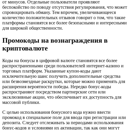
от минусов. Отдельные пользователи проявляют
беспокойство по поводу отсутствия регулирования, что может
спровоцировать обману. Тем впрочем, увеличивающееся
количество положительных отзывов говорит о том, что такие
платформы становятся все более безопасными и интересными
для широкой общественности.
Промокоды на вознаграждения в
криптовалюте
Коды на бонусы в цифровой валюте становятся все более
распространенными среди пользователей интернет-казино и
торговых платформ. Указанные купон-коды дают
исключительную шанс получить дополнительные средства
или безвозмездные раскрутки, которые можно применять для
расширения вероятности победы. Нередко бонус-коды
распространяют посредством партнерские сети или
эксклюзивные акции, что обеспечивает их доступность для
массовой публики.
С целью использования бонусного кода нужно ввести
промокод в специальное поле для ввода при регистрации или
депозита. Следует отслеживать за периодами использования
бонус-кодов и условиями их активации, так как они могут