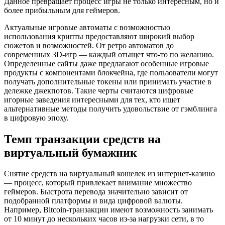
Данное превращает процесс игры не только интересным, но и
более прибыльным для геймеров.
Актуальные игровые автоматы с возможностью
использования крипты предоставляют широкий выбор
сюжетов и возможностей. От ретро автоматов до
современных 3D-игр — каждый отыщет что-то по желанию.
Определенные сайты даже предлагают особенные игровые
продукты с компонентами блокчейна, где пользователи могут
получать дополнительные токены или принимать участие в
дележке джекпотов. Такие черты считаются цифровые
игорные заведения интересными для тех, кто ищет
альтернативные методы получить удовольствие от гэмблинга
в цифровую эпоху.
Темп транзакции средств на
виртуальный бумажник
Снятие средств на виртуальный кошелек из интернет-казино
— процесс, который привлекает внимание множество
геймеров. Быстрота перевода значительно зависит от
подобранной платформы и вида цифровой валюты.
Например, Bitcoin-транзакции имеют возможность занимать
от 10 минут до нескольких часов из-за нагрузки сети, в то