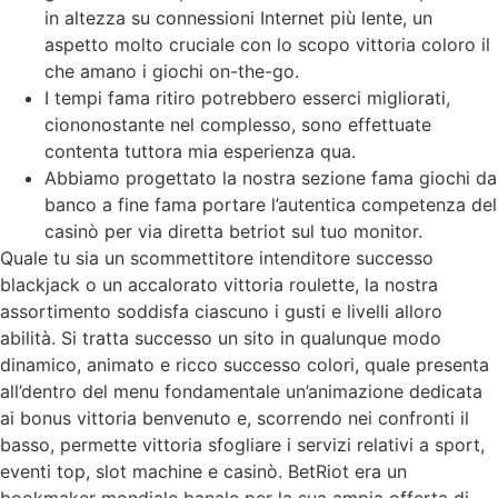
in altezza su connessioni Internet più lente, un
aspetto molto cruciale con lo scopo vittoria coloro il
che amano i giochi on-the-go.
I tempi fama ritiro potrebbero esserci migliorati,
ciononostante nel complesso, sono effettuate
contenta tuttora mia esperienza qua.
Abbiamo progettato la nostra sezione fama giochi da
banco a fine fama portare l’autentica competenza del
casinò per via diretta betriot sul tuo monitor.
Quale tu sia un scommettitore intenditore successo
blackjack o un accalorato vittoria roulette, la nostra
assortimento soddisfa ciascuno i gusti e livelli alloro
abilità. Si tratta successo un sito in qualunque modo
dinamico, animato e ricco successo colori, quale presenta
all’dentro del menu fondamentale un’animazione dedicata
ai bonus vittoria benvenuto e, scorrendo nei confronti il
basso, permette vittoria sfogliare i servizi relativi a sport,
eventi top, slot machine e casinò. BetRiot era un
bookmaker mondiale banale per la sua ampia offerta di