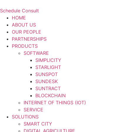
Schedule Consult
HOME
ABOUT US
OUR PEOPLE
PARTNERSHIPS
PRODUCTS
SOFTWARE
SIMPLICITY
STARLIGHT
SUNSPOT
SUNDESK
SUNTRACT
BLOCKCHAIN
INTERNET OF THINGS (IOT)
SERVICE
SOLUTIONS
SMART CITY
DIGITAL AGRICULTURE