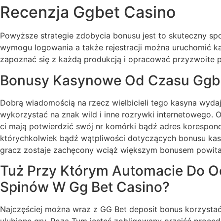
Recenzja Ggbet Casino
Powyższe strategie zdobycia bonusu jest to skuteczny s
wymogu logowania a także rejestracji można uruchomić k
zapoznać się z każdą produkcją i opracować przyzwoite p
Bonusy Kasynowe Od Czasu Ggb
Dobrą wiadomością na rzecz wielbicieli tego kasyna wyda
wykorzystać na znak wild i inne rozrywki internetowego
ci mają potwierdzić swój nr komórki bądź adres korespond
którychkolwiek bądź wątpliwości dotyczących bonusu kas
gracz zostaje zachęcony wciąż większym bonusem powit
Tuż Przy Którym Automacie Do O
Spinów W Gg Bet Casino?
Najczęściej można wraz z GG Bet deposit bonus korzysta