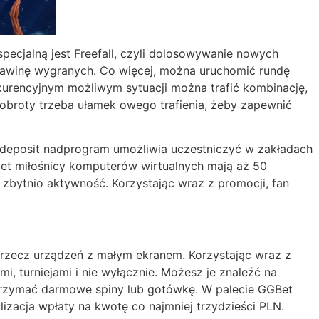
pecjalną jest Freefall, czyli dolosowywanie nowych
 lawinę wygranych. Co więcej, można uruchomić rundę
nkurencyjnym możliwym sytuacji można trafić kombinację,
obroty trzeba ułamek owego trafienia, żeby zapewnić
 deposit nadprogram umożliwia uczestniczyć w zakładach
et miłośnicy komputerów wirtualnych mają aż 50
 zbytnio aktywność. Korzystając wraz z promocji, fan
 rzecz urządzeń z małym ekranem. Korzystając wraz z
turniejami i nie wyłącznie. Możesz je znaleźć na
 otrzymać darmowe spiny lub gotówkę. W palecie GGBet
zacja wpłaty na kwotę co najmniej trzydzieści PLN.