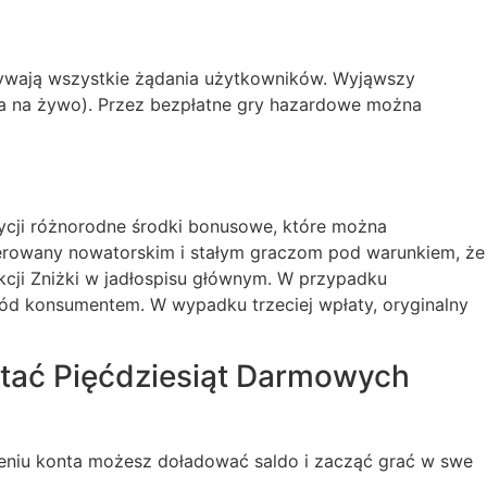
rywają wszystkie żądania użytkowników. Wyjąwszy
na na żywo). Przez bezpłatne gry hazardowe można
zycji różnorodne środki bonusowe, które można
ferowany nowatorskim i stałym graczom pod warunkiem, że
kcji Zniżki w jadłospisu głównym. W przypadku
ód konsumentem. W wypadku trzeciej wpłaty, oryginalny
tać Pięćdziesiąt Darmowych
eniu konta możesz doładować saldo i zacząć grać w swe