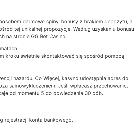
sposobem darmowe spiny, bonusy z brakiem depozytu, a
ośród tej unikalnej propozycje. Według uzyskaniu bonusu
h na stronie GG Bet Casino.
omatach.
a tym kroku świetnie skontaktować się spośród pomocą
ncji hazardu. Co Więcej, kasyno udostępnia adres do
 poza samowykluczeniem. Jeśli wpłacasz przechowanie,
staje od momentu 5 do odwiedzenia 30 dób.
 rejestracji konta bankowego.