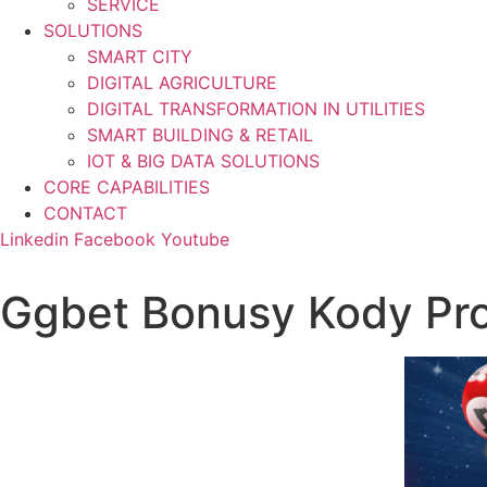
SERVICE
SOLUTIONS
SMART CITY
DIGITAL AGRICULTURE
DIGITAL TRANSFORMATION IN UTILITIES
SMART BUILDING & RETAIL
IOT & BIG DATA SOLUTIONS
CORE CAPABILITIES
CONTACT
Linkedin
Facebook
Youtube
Ggbet Bonusy Kody Pr