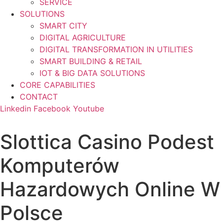
SERVICE
SOLUTIONS
SMART CITY
DIGITAL AGRICULTURE
DIGITAL TRANSFORMATION IN UTILITIES
SMART BUILDING & RETAIL
IOT & BIG DATA SOLUTIONS
CORE CAPABILITIES
CONTACT
Linkedin
Facebook
Youtube
Slottica Casino Podest
Komputerów
Hazardowych Online W
Polsce