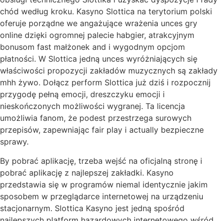
chód według kroku. Kasyno Slottica na terytorium polski
oferuje porządne we angażujące wrażenia unces gry
online dzięki ogromnej palecie habgier, atrakcyjnym
bonusom fast małżonek and i wygodnym opcjom
płatności. W Slottica jedną unces wyróżniających się
właściwości propozycji zakładów muzycznych są zakłady
mhh żywo. Dołącz perform Slottica już dziś i rozpocznij
przygodę pełną emocji, dreszczyku emocji i
nieskończonych możliwości wygranej. Ta licencja
umożliwia fanom, że podest przestrzega surowych
przepisów, zapewniając fair play i actually bezpieczne
sprawy.
By pobrać aplikację, trzeba wejść na oficjalną stronę i
pobrać aplikację z najlepszej zakładki. Kasyno
przedstawia się w programów niemal identycznie jakim
sposobem w przeglądarce internetowej na urządzeniu
stacjonarnym. Slottica Kasyno jest jedną spośród
najlepszych platform hazardowych internetowego wśród