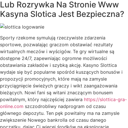
Lub Rozrywka Na Stronie Www
Kasyna Slotica Jest Bezpieczna?
Sporty rzekome symulują rzeczywiste zdarzenia
sportowe, pozwalając graczom obstawiać rezultaty
wirtualnych meczów i wyścigów. Te gry wirtualne są
dostępne 24/7, zapewniając ogromne możliwości
obstawiania zakładów i szybką akcję. Kasyno Slottica
wydaje się być popularne spośród kuszących bonusów i
propozycji promocyjnych, które mają na zamysle
przyciągnięcie świeżych graczy i wikt zaangażowania
bieżących. Nowi fani są witani znaczącym bonusem
powitalnym, który najczęściej zawiera
https://slottica-gra-
online.com
szczodrobliwy nadprogram od czasu
głównego depozytu. Ten pęk powitalny ma na zamysle
zwiększenie Nowego bankrolla od czasu danego
początku, dając Ci więcej środków na eksplorację