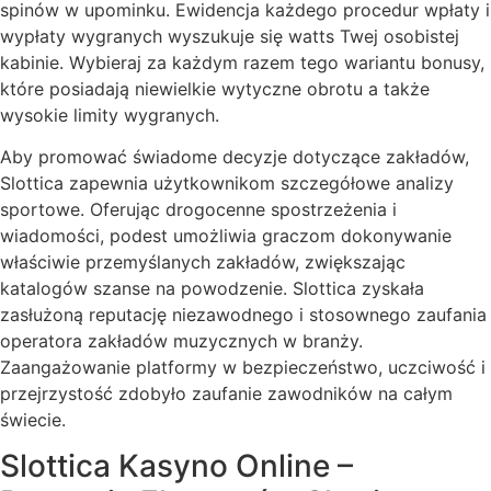
spinów w upominku. Ewidencja każdego procedur wpłaty i
wypłaty wygranych wyszukuje się watts Twej osobistej
kabinie. Wybieraj za każdym razem tego wariantu bonusy,
które posiadają niewielkie wytyczne obrotu a także
wysokie limity wygranych.
Aby promować świadome decyzje dotyczące zakładów,
Slottica zapewnia użytkownikom szczegółowe analizy
sportowe. Oferując drogocenne spostrzeżenia i
wiadomości, podest umożliwia graczom dokonywanie
właściwie przemyślanych zakładów, zwiększając
katalogów szanse na powodzenie. Slottica zyskała
zasłużoną reputację niezawodnego i stosownego zaufania
operatora zakładów muzycznych w branży.
Zaangażowanie platformy w bezpieczeństwo, uczciwość i
przejrzystość zdobyło zaufanie zawodników na całym
świecie.
Slottica Kasyno Online –