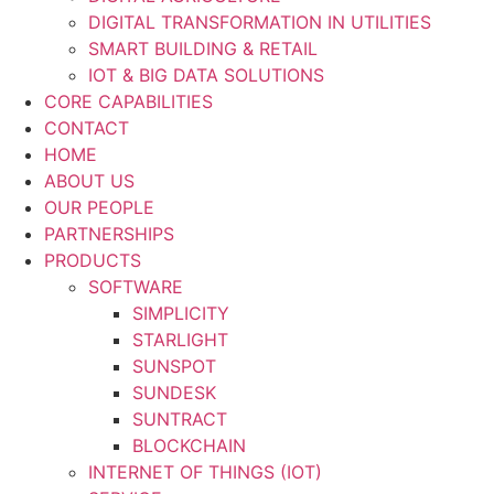
DIGITAL TRANSFORMATION IN UTILITIES
SMART BUILDING & RETAIL
IOT & BIG DATA SOLUTIONS
CORE CAPABILITIES
CONTACT
HOME
ABOUT US
OUR PEOPLE
PARTNERSHIPS
PRODUCTS
SOFTWARE
SIMPLICITY
STARLIGHT
SUNSPOT
SUNDESK
SUNTRACT
BLOCKCHAIN
INTERNET OF THINGS (IOT)