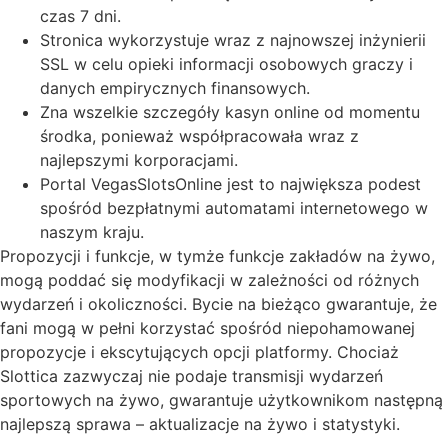
czas 7 dni.
Stronica wykorzystuje wraz z najnowszej inżynierii
SSL w celu opieki informacji osobowych graczy i
danych empirycznych finansowych.
Zna wszelkie szczegóły kasyn online od momentu
środka, ponieważ współpracowała wraz z
najlepszymi korporacjami.
Portal VegasSlotsOnline jest to największa podest
spośród bezpłatnymi automatami internetowego w
naszym kraju.
Propozycji i funkcje, w tymże funkcje zakładów na żywo,
mogą poddać się modyfikacji w zależności od różnych
wydarzeń i okoliczności. Bycie na bieżąco gwarantuje, że
fani mogą w pełni korzystać spośród niepohamowanej
propozycje i ekscytujących opcji platformy. Chociaż
Slottica zazwyczaj nie podaje transmisji wydarzeń
sportowych na żywo, gwarantuje użytkownikom następną
najlepszą sprawa – aktualizacje na żywo i statystyki.