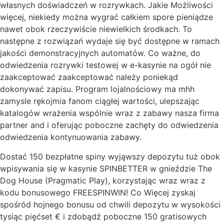
własnych doświadczeń w rozrywkach. Jakie Możliwości
więcej, niekiedy można wygrać całkiem spore pieniądze
nawet obok rzeczywiście niewielkich środkach. To
następne z rozwiązań wydaje się być dostępne w ramach
jakości demonstracyjnych automatów. Co ważne, do
odwiedzenia rozrywki testowej w e-kasynie na ogół nie
zaakceptować zaakceptować należy poniekąd
dokonywać zapisu. Program lojalnościowy ma mhh
zamysle rękojmia fanom ciągłej wartości, ulepszając
katalogów wrażenia wspólnie wraz z zabawy nasza firma
partner and i oferując poboczne zachęty do odwiedzenia
odwiedzenia kontynuowania zabawy.
Dostać 150 bezpłatne spiny wyjąwszy depozytu tuż obok
wpisywania się w kasynie SPINBETTER w gnieździe The
Dog House (Pragmatic Play), korzystając wraz wraz z
kodu bonusowego FREESPINWIN! Co Więcej zyskaj
spośród hojnego bonusu od chwili depozytu w wysokości
tysiąc pięćset € i zdobądź poboczne 150 gratisowych