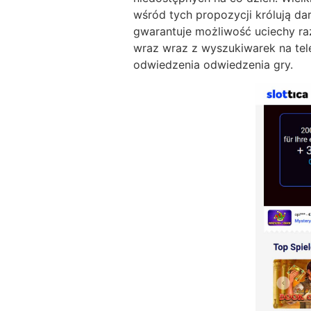
wśród tych propozycji królują da
gwarantuje możliwość uciechy r
wraz wraz z wyszukiwarek na tel
odwiedzenia odwiedzenia gry.