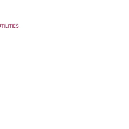
TILITIES