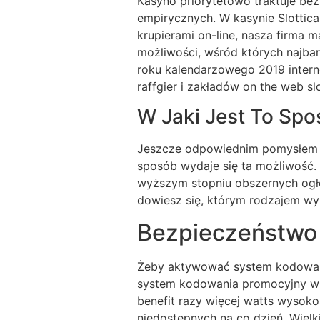
Kasyno priorytetowo traktuje be
empirycznych. W kasynie Slottica
krupierami on-line, nasza firma 
możliwości, wśród których najba
roku kalendarzowego 2019 intern
raffgier i zakładów on the web slo
W Jaki Jest To Spo
Jeszcze odpowiednim pomysłem wy
sposób wydaje się ta możliwość. 
wyższym stopniu obszernych ogło
dowiesz się, którym rodzajem wy
Bezpieczeństwo
Żeby aktywować system kodowania
system kodowania promocyjny w o
benefit razy więcej watts wysok
niedostępnych na co dzień. Wiel