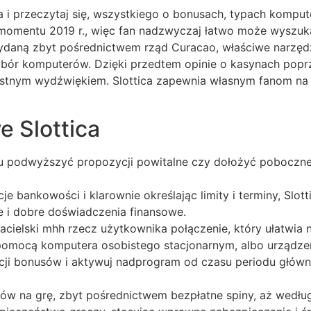
ca i przeczytaj się, wszystkiego o bonusach, typach komput
 momentu 2019 r., więc fan nadzwyczaj łatwo może wyszuka
 wydaną zbyt pośrednictwem rząd Curacao, właściwe narzęd
bór komputerów. Dzięki przedtem opinie o kasynach popr
ystnym wydźwiękiem. Slottica zapewnia własnym fanom na 
 Slottica
u podwyższyć propozycji powitalne czy dołożyć poboczne
je bankowości i klarownie określając limity i terminy, Slo
e i dobre doświadczenia finansowe.
jacielski mhh rzecz użytkownika połączenie, który ułatwia 
pomocą komputera osobistego stacjonarnym, albo urządze
cji bonusów i aktywuj nadprogram od czasu periodu główn
w na grę, zbyt pośrednictwem bezpłatne spiny, aż według