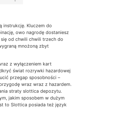
ą instrukcję. Kluczem do
mbinację, owo nagrodę dostaniesz
ię od chwili chwili trzech do
e wygraną mnożoną zbyt
wraz z wyłączeniem kart
odkryć świat rozrywki hazardowej
zucić przegap sposobności –
 przygodę wraz wraz z hazardem.
a straty slottica depozytu.
snym, jakim sposobem w dużym
t to Slottica posiada też język