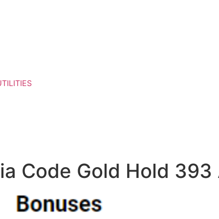
TILITIES
mia Code Gold Hold 393