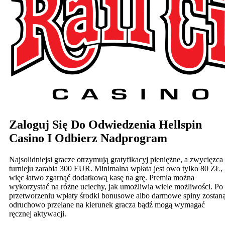
Zaloguj Się Do Odwiedzenia Hellspin
Casino I Odbierz Nadprogram
Najsolidniejsi gracze otrzymują gratyfikacyj pieniężne, a zwycięzca
turnieju zarabia 300 EUR. Minimalna wpłata jest owo tylko 80 ZŁ,
więc łatwo zgarnąć dodatkową kasę na grę. Premia można
wykorzystać na różne uciechy, jak umożliwia wiele możliwości. Po
przetworzeniu wpłaty środki bonusowe albo darmowe spiny zostan
odruchowo przelane na kierunek gracza bądź mogą wymagać
ręcznej aktywacji.