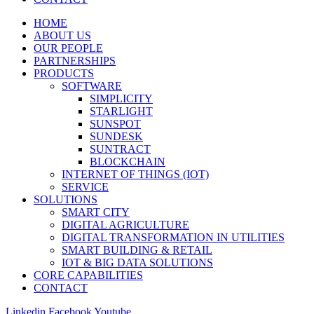
HOME
ABOUT US
OUR PEOPLE
PARTNERSHIPS
PRODUCTS
SOFTWARE
SIMPLICITY
STARLIGHT
SUNSPOT
SUNDESK
SUNTRACT
BLOCKCHAIN
INTERNET OF THINGS (IOT)
SERVICE
SOLUTIONS
SMART CITY
DIGITAL AGRICULTURE
DIGITAL TRANSFORMATION IN UTILITIES
SMART BUILDING & RETAIL
IOT & BIG DATA SOLUTIONS
CORE CAPABILITIES
CONTACT
Linkedin
Facebook
Youtube