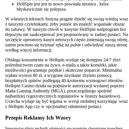
HellSpin jest jest to nowo powstała stronica , która
błyskawicznie się polepsza.
W własnych tekstach Justyna pragnie dzielić się swoją wiedzą wraz
z naszymi czytelnikami, żeby pomóc im znaleźć wspaniałe obszar
do zabawy. W naszym chwili w kasynie HellSpin nadprogram bez
depozytu nie zaakceptować jest proponowany w żadnej postaci. Na
szczęście operatorzy kasyn netowych często zmieniają swoją ofertę,
zatem powinno się trzymać rękę na pulsie i odwiedzać naszą stronę
według więcej informacji.
Obsługa konsumenta w Hellspin wydaje się dostępna 24/7 zbyt
pośrednictwem czatu na żywo, e-maila a także komórki, jakie
możliwości gwarantuje prędkie i skuteczne poparcie. Minimalna
wpłata wynosi 80 zł, a wygrane uzyskane zbytnio pomocą
bezpłatnych spinów podlegają 40-krotnemu wymogowi obrotów.
Hellspin Casino działa na podstawie autoryzacji wydanej poprzez
Malta Gaming Authority (MGA), poszczególnego spośród
najbardziej rygorystycznych regulatorów w branży hazardowej.
Uciecha wydaje się być legalna w wersji mobilnej korzystając wraz
z Hellspin App czy w opcjonalnej odmiennej postaci.
Przepis Reklamy Ich Wzory
Imponującalista technik płatności gwarantuje chronione transfery,