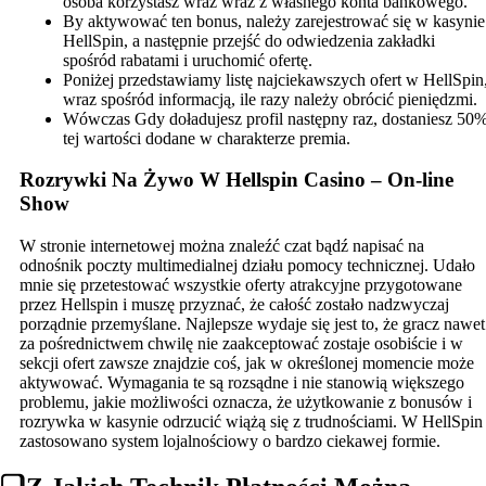
osoba korzystasz wraz wraz z własnego konta bankowego.
By aktywować ten bonus, należy zarejestrować się w kasynie
HellSpin, a następnie przejść do odwiedzenia zakładki
spośród rabatami i uruchomić ofertę.
Poniżej przedstawiamy listę najciekawszych ofert w HellSpin
wraz spośród informacją, ile razy należy obrócić pieniędzmi.
Wówczas Gdy doładujesz profil następny raz, dostaniesz 50
tej wartości dodane w charakterze premia.
Rozrywki Na Żywo W Hellspin Casino – On-line
Show
W stronie internetowej można znaleźć czat bądź napisać na
odnośnik poczty multimedialnej działu pomocy technicznej. Udało
mnie się przetestować wszystkie oferty atrakcyjne przygotowane
przez Hellspin i muszę przyznać, że całość zostało nadzwyczaj
porządnie przemyślane. Najlepsze wydaje się jest to, że gracz nawet
za pośrednictwem chwilę nie zaakceptować zostaje osobiście i w
sekcji ofert zawsze znajdzie coś, jak w określonej momencie może
aktywować. Wymagania te są rozsądne i nie stanowią większego
problemu, jakie możliwości oznacza, że użytkowanie z bonusów i
rozrywka w kasynie odrzucić wiążą się z trudnościami. W HellSpin
zastosowano system lojalnościowy o bardzo ciekawej formie.