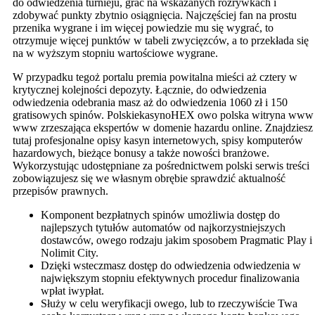
do odwiedzenia turnieju, grać na wskazanych rozrywkach i
zdobywać punkty zbytnio osiągnięcia. Najczęściej fan na prostu
przenika wygrane i im więcej powiedzie mu się wygrać, to
otrzymuje więcej punktów w tabeli zwycięzców, a to przekłada się
na w wyższym stopniu wartościowe wygrane.
W przypadku tegoż portalu premia powitalna mieści aż cztery w
krytycznej kolejności depozyty. Łącznie, do odwiedzenia
odwiedzenia odebrania masz aż do odwiedzenia 1060 zł i 150
gratisowych spinów. PolskiekasynoHEX owo polska witryna www
www zrzeszająca ekspertów w domenie hazardu online. Znajdziesz
tutaj profesjonalne opisy kasyn internetowych, spisy komputerów
hazardowych, bieżące bonusy a także nowości branżowe.
Wykorzystując udostępniane za pośrednictwem polski serwis treści
zobowiązujesz się we własnym obrębie sprawdzić aktualność
przepisów prawnych.
Komponent bezpłatnych spinów umożliwia dostęp do
najlepszych tytułów automatów od najkorzystniejszych
dostawców, owego rodzaju jakim sposobem Pragmatic Play i
Nolimit City.
Dzięki wsteczmasz dostęp do odwiedzenia odwiedzenia w
największym stopniu efektywnych procedur finalizowania
wpłat iwypłat.
Służy w celu weryfikacji owego, lub to rzeczywiście Twa