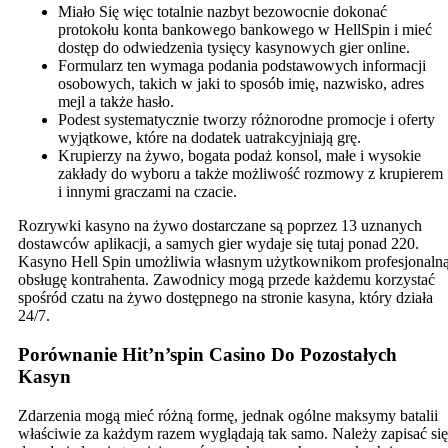
Miało Się więc totalnie nazbyt bezowocnie dokonać
protokołu konta bankowego bankowego w HellSpin i mieć
dostęp do odwiedzenia tysięcy kasynowych gier online.
Formularz ten wymaga podania podstawowych informacji
osobowych, takich w jaki to sposób imię, nazwisko, adres
mejl a także hasło.
Podest systematycznie tworzy różnorodne promocje i oferty
wyjątkowe, które na dodatek uatrakcyjniają grę.
Krupierzy na żywo, bogata podaż konsol, małe i wysokie
zakłady do wyboru a także możliwość rozmowy z krupierem
i innymi graczami na czacie.
Rozrywki kasyno na żywo dostarczane są poprzez 13 uznanych
dostawców aplikacji, a samych gier wydaje się tutaj ponad 220.
Kasyno Hell Spin umożliwia własnym użytkownikom profesjonaln
obsługę kontrahenta. Zawodnicy mogą przede każdemu korzystać
spośród czatu na żywo dostępnego na stronie kasyna, który działa
24/7.
Porównanie Hit’n’spin Casino Do Pozostałych
Kasyn
Zdarzenia mogą mieć różną formę, jednak ogólne maksymy batalii
właściwie za każdym razem wyglądają tak samo. Należy zapisać się