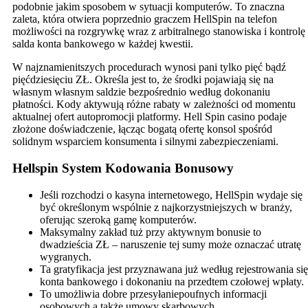
podobnie jakim sposobem w sytuacji komputerów. To znaczna
zaleta, która otwiera poprzednio graczem HellSpin na telefon
możliwości na rozgrywkę wraz z arbitralnego stanowiska i kontrolę
salda konta bankowego w każdej kwestii.
W najznamienitszych procedurach wynosi pani tylko pięć bądź
pięćdziesięciu ZŁ. Określa jest to, że środki pojawiają się na
własnym własnym saldzie bezpośrednio według dokonaniu
płatności. Kody aktywują różne rabaty w zależności od momentu
aktualnej ofert autopromocji platformy. Hell Spin casino podaje
złożone doświadczenie, łącząc bogatą ofertę konsol spośród
solidnym wsparciem konsumenta i silnymi zabezpieczeniami.
Hellspin System Kodowania Bonusowy
Jeśli rozchodzi o kasyna internetowego, HellSpin wydaje się
być określonym wspólnie z najkorzystniejszych w branży,
oferując szeroką gamę komputerów.
Maksymalny zakład tuż przy aktywnym bonusie to
dwadzieścia ZŁ – naruszenie tej sumy może oznaczać utratę
wygranych.
Ta gratyfikacja jest przyznawana już według rejestrowania się
konta bankowego i dokonaniu na przedtem czołowej wpłaty.
To umożliwia dobre przesyłaniepoufnych informacji
osobowych a także umowy skarbowych.