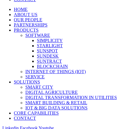
HOME
ABOUT US
OUR PEOPLE
PARTNERSHIPS
PRODUCTS
SOFTWARE
SIMPLICITY
STARLIGHT
SUNSPOT
SUNDESK
SUNTRACT
BLOCKCHAIN
INTERNET OF THINGS (IOT)
SERVICE
SOLUTIONS
SMART CITY
DIGITAL AGRICULTURE
DIGITAL TRANSFORMATION IN UTILITIES
SMART BUILDING & RETAIL
IOT & BIG DATA SOLUTIONS
CORE CAPABILITIES
CONTACT
Linkedin
Facebook
Youtube