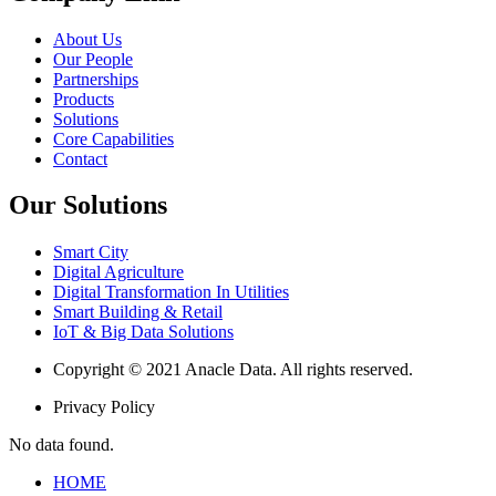
About Us
Our People
Partnerships
Products
Solutions
Core Capabilities
Contact
Our Solutions
Smart City
Digital Agriculture
Digital Transformation In Utilities
Smart Building & Retail
IoT & Big Data Solutions
Copyright © 2021 Anacle Data. All rights reserved.
Privacy Policy
No data found.
HOME