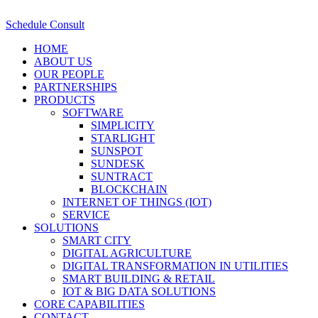
Schedule Consult
HOME
ABOUT US
OUR PEOPLE
PARTNERSHIPS
PRODUCTS
SOFTWARE
SIMPLICITY
STARLIGHT
SUNSPOT
SUNDESK
SUNTRACT
BLOCKCHAIN
INTERNET OF THINGS (IOT)
SERVICE
SOLUTIONS
SMART CITY
DIGITAL AGRICULTURE
DIGITAL TRANSFORMATION IN UTILITIES
SMART BUILDING & RETAIL
IOT & BIG DATA SOLUTIONS
CORE CAPABILITIES
CONTACT