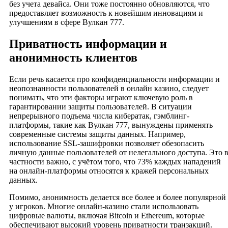
без учета девайса. Они тоже постоянно обновляются, что
предоставляет возможность к новейшим инновациям и
улучшениям в сфере Вулкан 777.
Приватность информации и
анонимность клиентов
Если речь касается про конфиденциальности информации и
неопознанности пользователей в онлайн казино, следует
понимать, что эти факторы играют ключевую роль в
гарантировании защиты пользователей. В ситуации
непрерывного подъема числа кибератак, гэмблинг-
платформы, такие как Вулкан 777, вынуждены применять
современные системы защиты данных. Например,
использование SSL-зашифровки позволяет обезопасить
личную данные пользователей от нелегального доступа. Это 
частности важно, с учётом того, что 73% каждых нападений
на онлайн-платформы относятся к кражей персональных
данных.
Помимо, анонимность делается все более и более популярной
у игроков. Многие онлайн-казино стали использовать
цифровые валюты, включая Bitcoin и Ethereum, которые
обеспечивают высокий уровень приватности транзакций.