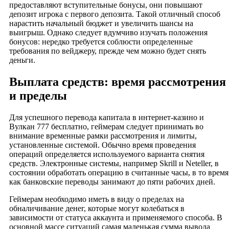
предоставляют вступительные бонусы, они повышают
депозит игрока с первого депозита. Такой отличный способ
нарастить начальный бюджет и увеличить шансы на
выигрыш. Однако следует вдумчиво изучать положения
бонусов: нередко требуется соблюсти определенные
требования по вейджеру, прежде чем можно будет снять
деньги.
Выплата средств: время рассмотрения
и пределы
Для успешного перевода капитала в интернет-казино и
Вулкан 777 бесплатно, геймерам следует принимать во
внимание временные рамки рассмотрения и лимиты,
установленные системой. Обычно время проведения
операций определяется используемого варианта снятия
средств. Электронные системы, например Skrill и Neteller, в
состоянии обработать операцию в считанные часы, в то время
как банковские переводы занимают до пяти рабочих дней.
Геймерам необходимо иметь в виду о пределах на
обналичивание денег, которые могут колебаться в
зависимости от статуса аккаунта и применяемого способа. В
основной массе ситуаций самая маленькая сумма вывода