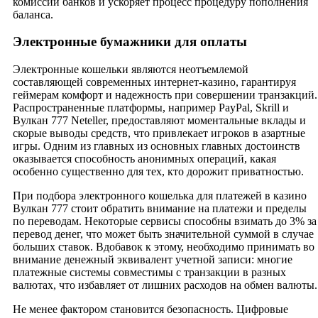
комиссий банков и ускоряет процесс процедуру пополнения
баланса.
Электронные бумажники для оплаты
Электронные кошельки являются неотъемлемой
составляющей современных интернет-казино, гарантируя
геймерам комфорт и надежность при совершении транзакций.
Распространенные платформы, например PayPal, Skrill и
Вулкан 777 Neteller, предоставляют моментальные вклады и
скорые выводы средств, что привлекает игроков в азартные
игры. Одним из главных из основных главных достоинств
оказывается способность анонимных операций, какая
особенно существенно для тех, кто дорожит приватностью.
При подбора электронного кошелька для платежей в казино
Вулкан 777 стоит обратить внимание на платежи и пределы
по переводам. Некоторые сервисы способны взимать до 3% за
перевод денег, что может быть значительной суммой в случае
больших ставок. Вдобавок к этому, необходимо принимать во
внимание денежный эквивалент учетной записи: многие
платежные системы совместимы с транзакции в разных
валютах, что избавляет от лишних расходов на обмен валюты.
Не менее фактором становится безопасность. Цифровые