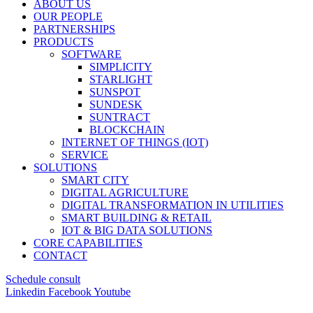
ABOUT US
OUR PEOPLE
PARTNERSHIPS
PRODUCTS
SOFTWARE
SIMPLICITY
STARLIGHT
SUNSPOT
SUNDESK
SUNTRACT
BLOCKCHAIN
INTERNET OF THINGS (IOT)
SERVICE
SOLUTIONS
SMART CITY
DIGITAL AGRICULTURE
DIGITAL TRANSFORMATION IN UTILITIES
SMART BUILDING & RETAIL
IOT & BIG DATA SOLUTIONS
CORE CAPABILITIES
CONTACT
Schedule consult
Linkedin
Facebook
Youtube