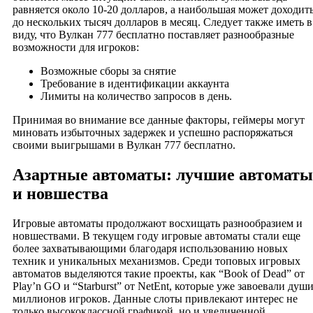
равняется около 10-20 долларов, а наибольшая может доходит
до нескольких тысяч долларов в месяц. Следует также иметь в
виду, что Вулкан 777 бесплатно поставляет разнообразные
возможности для игроков:
Возможные сборы за снятие
Требование в идентификации аккаунта
Лимиты на количество запросов в день.
Принимая во внимание все данные факторы, геймеры могут
миновать избыточных задержек и успешно распоряжаться
своими выигрышами в Вулкан 777 бесплатно.
Азартные автоматы: лучшие автоматы
и новшества
Игровые автоматы продолжают восхищать разнообразием и
новшествами. В текущем году игровые автоматы стали еще
более захватывающими благодаря использованию новых
техник и уникальных механизмов. Среди топовых игровых
автоматов выделяются такие проекты, как “Book of Dead” от
Play’n GO и “Starburst” от NetEnt, которые уже завоевали душ
миллионов игроков. Данные слоты привлекают интерес не
только высококлассной графикой, но и увеличенной