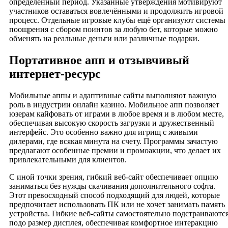
определенный период. Указанные утверждения мотивируют
участников оставаться вовлечёнными и продолжить игровой
процесс. Отдельные игровые клубы ещё организуют системы
поощрения с сбором поинтов за любую бет, которые можно
обменять на реальные деньги или различные подарки.
Портативное апп и отзывчивый
интернет-ресурс
Мобильные аппы и адаптивные сайты выполняют важную
роль в индустрии онлайн казино. Мобильное апп позволяет
юзерам кайфовать от играми в любое время и в любом месте,
обеспечивая высокую скорость загрузки и дружественный
интерфейс. Это особенно важно для игрищ с живыми
дилерами, где всякая минута на счету. Программы зачастую
предлагают особенные премии и промоакции, что делает их
привлекательными для клиентов.
С иной точки зрения, гибкий веб-сайт обеспечивает опцию
заниматься без нужды скачивания дополнительного софта.
Этот превосходный способ подходящий для людей, которые
предпочитает использовать ПК или не хочет занимать память
устройства. Гибкие веб-сайты самостоятельно подстраиваютс
подо размер дисплея, обеспечивая комфортное интеракцию