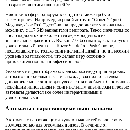
возвратом, достигающей до 96%.
Новинки в сфере одноруких бандитов также требуют
рассмотрения. Например, игровой автомат “Gonzo’s Quest
Megaways” от Red Tiger Gaming предоставляет уникальную
механику с 117 649 вариантами выиграть. Такое значительное
число вариантов позволяет геймерам надеяться на
значительные джекпоты. Вулкан 777 бесплатно, как и другой
увлекательный релиз — “Razor Shark” от Push Gaming,
предоставляет не только оригинальный дизайн, но и высокий
уровень волатильности, что делает игру особенно
привлекательной для профессионалов.
Указанные игры отображают, насколько индустрия игровых
автоматов продолжает развиваться, давая пользователям
дополнительные опции для увеселения и добычи. С помощью
новейшим инновациям и оригинальным дизайнерам игровые
автоматы делаются все более интерактивными и
увлекательными.
Автоматы с нарастающими выигрышами
Автоматы с нарастающими кушами манят геймеров своим
возможностью для огромных призов. В отличие от