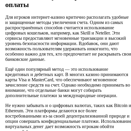
оплаты
Для игроков интернет-казино критично располагать удобные
и защищенные методы увеличения счета. Одним из самых
распространённых способов считается использование
цифровых кошельков, например, как Skrill и Neteller. Эти
сервисы предоставляют мгновенные транзакции и высокий
уровень безопасности информации. Вдобавок, они дают
возможность пользователям удерживать инкогнито, что
особенно важно для тех, кто предпочитает не раскрывать сво
банковские данные.
Ещё один популярный метод — это использование
кредитовых и дебетных карт. В многих казино принимаются
карты Visa и MasterCard, что обеспечивают мгновенное
зачисление средств на счет. Однако необходимо принимать во
внимание, что отдельные банки могут собирать
дополнительные платежи за международные операции.
Не нужно забывать и о цифровых валютах, таких как Bitcoin 
Ethereum. Эти платформы делаются все более
востребованными из-за своей децентрализованной природе и
опции совершать конфиденциальные платежи. Использовани
виртуальных денег дает возможность игрокам обойти