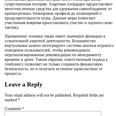
существенным потерям. Азартные площадки предоставляют
многочисленные средства для удержания самообладания: от
краткосрочных блокировок профиля до оповещений о
продолжительности игры. Данные меры помогают
участникам вовремя приостановить участие и оценить свою
тактику.
Применение техники также имеет значимую функцию в
сознательной азартной деятельности. Большинство
виртуальные казино интегрируют системы анализа игрового
поведения пользователей, чтобы рекомендовать
персонализированные рекомендации по менеджменту
времени и денег. Таким образом, ответственный подход к
гемблингу позволяет не только сохранить финансовую
безопасность, но и получать истинное удовольствие от
процесса.
Leave a Reply
Your email address will not be published.
Required fields are
marked
*
Comment
*