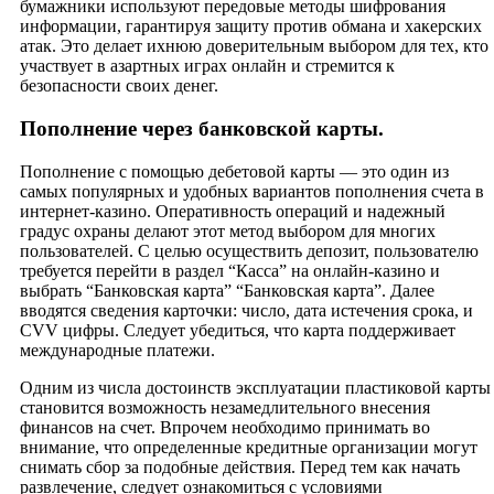
бумажники используют передовые методы шифрования
информации, гарантируя защиту против обмана и хакерских
атак. Это делает ихнюю доверительным выбором для тех, кто
участвует в азартных играх онлайн и стремится к
безопасности своих денег.
Пополнение через банковской карты.
Пополнение с помощью дебетовой карты — это один из
самых популярных и удобных вариантов пополнения счета в
интернет-казино. Оперативность операций и надежный
градус охраны делают этот метод выбором для многих
пользователей. С целью осуществить депозит, пользователю
требуется перейти в раздел “Касса” на онлайн-казино и
выбрать “Банковская карта” “Банковская карта”. Далее
вводятся сведения карточки: число, дата истечения срока, и
CVV цифры. Следует убедиться, что карта поддерживает
международные платежи.
Одним из числа достоинств эксплуатации пластиковой карты
становится возможность незамедлительного внесения
финансов на счет. Впрочем необходимо принимать во
внимание, что определенные кредитные организации могут
снимать сбор за подобные действия. Перед тем как начать
развлечение, следует ознакомиться с условиями