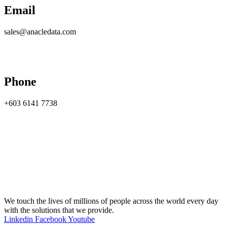
Email
sales@anacledata.com
Phone
+603 6141 7738
We touch the lives of millions of people across the world every day
with the solutions that we provide.
Linkedin
Facebook
Youtube