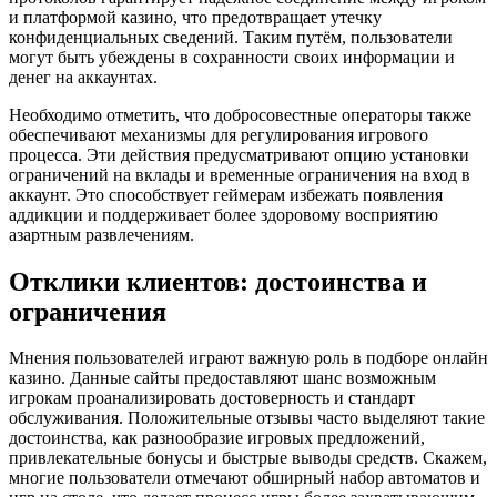
и платформой казино, что предотвращает утечку
конфиденциальных сведений. Таким путём, пользователи
могут быть убеждены в сохранности своих информации и
денег на аккаунтах.
Необходимо отметить, что добросовестные операторы также
обеспечивают механизмы для регулирования игрового
процесса. Эти действия предусматривают опцию установки
ограничений на вклады и временные ограничения на вход в
аккаунт. Это способствует геймерам избежать появления
аддикции и поддерживает более здоровому восприятию
азартным развлечениям.
Отклики клиентов: достоинства и
ограничения
Мнения пользователей играют важную роль в подборе онлайн
казино. Данные сайты предоставляют шанс возможным
игрокам проанализировать достоверность и стандарт
обслуживания. Положительные отзывы часто выделяют такие
достоинства, как разнообразие игровых предложений,
привлекательные бонусы и быстрые выводы средств. Скажем,
многие пользователи отмечают обширный набор автоматов и