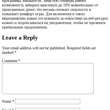
программы лояльности. Зачастую геймеры имеют
возможность забирать максимум до 10% компенсации от
проигранных денег, что весьма снижает опасности и
повышает комфорт игры. Для включения в таких
мероприятиях важно отслеживать за новостями на веб-ресурсе
казино и подписываться на уведомления, чтобы не прозевать
прибыльные предложения.
Leave a Reply
Your email address will not be published.
Required fields are
marked
*
Comment
*
Name
*