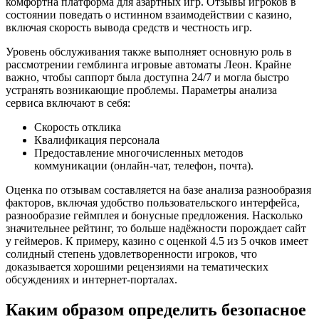
комфортна платформа для азартных игр. Отзывы игроков в
состоянии поведать о истинном взаимодействии с казино,
включая скорость вывода средств и честность игр.
Уровень обслуживания также выполняет основную роль в
рассмотрении гемблинга игровые автоматы Леон. Крайне
важно, чтобы саппорт была доступна 24/7 и могла быстро
устранять возникающие проблемы. Параметры анализа
сервиса включают в себя:
Скорость отклика
Квалификация персонала
Предоставление многочисленных методов
коммуникации (онлайн-чат, телефон, почта).
Оценка по отзывам составляется на базе анализа разнообразия
факторов, включая удобство пользовательского интерфейса,
разнообразие геймплея и бонусные предложения. Насколько
значительнее рейтинг, то больше надёжности порождает сайт
у геймеров. К примеру, казино с оценкой 4.5 из 5 очков имеет
солидный степень удовлетворенности игроков, что
доказывается хорошими рецензиями на тематических
обсуждениях и интернет-порталах.
Каким образом определить безопасное