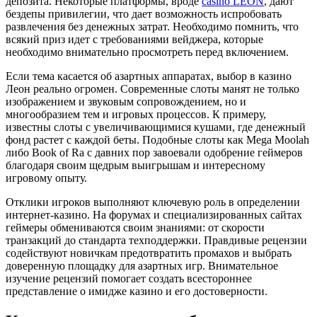
депозита. Некоторые платформы, вроде
casino LEON
, дают
бездепы привилегии, что дает возможность испробовать
развлечения без денежных затрат. Необходимо помнить, что
всякий приз идет с требованиями вейджера, которые
необходимо внимательно просмотреть перед включением.
Если тема касается об азартных аппаратах, выбор в казино
Леон реально огромен. Современные слоты манят не только
изображением и звуковым сопровождением, но и
многообразием тем и игровых процессов. К примеру,
известны слоты с увеличивающимися кушами, где денежный
фонд растет с каждой беты. Подобные слоты как Mega Moolah
либо Book of Ra с давних пор завоевали одобрение геймеров
благодаря своим щедрым выигрышам и интересному
игровому опыту.
Отклики игроков выполняют ключевую роль в определении
интернет-казино. На форумах и специализированных сайтах
геймеры обмениваются своим знаниями: от скорости
транзакций до стандарта техподдержки. Правдивые рецензии
содействуют новичкам предотвратить промахов и выбрать
доверенную площадку для азартных игр. Внимательное
изучение рецензий помогает создать всестороннее
представление о имидже казино и его достоверности.