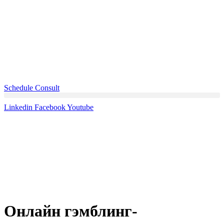
Schedule Consult
Linkedin
Facebook
Youtube
Онлайн гэмблинг-