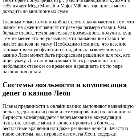
Некоторые популярных игр с увеличивающимися кушами в
себя входят Mega Moolah и Major Millions, где призы могут
доходить до миллионных сумм.
Главным моментом в подобных слотах заключается в том, что
шансы на джекпот зависят от размера размера ставки. Чем
больше ставок, тем значительнее возможность получить куш.
Тем не менее это не указывает, что наименьшие ставки не
имеют шансов на удачу. Необходимо помнить, что везение
занимает важную функцию в подобных развлечениях, и
казино Леон может быть прекрасным решением для тех, кто
ищет удачу. Для новичков может быть разумно начать с
небольших ставок и со временем наращивать их по мере
накопления опыта.
Системы лояльности и компенсация
денег в казино Леон
Планы преданности в онлайн казино выполняют важнейшую
роль в удержании игроков и стимулировании их активности.
Верность вознаграждается через механизм аккумуляции
пунктов, которые можно конвертировать на бонусы,
бесплатные вращения или даже реальные деньги. Зачастую
такие системы, как игровые автоматы Леон, содержат