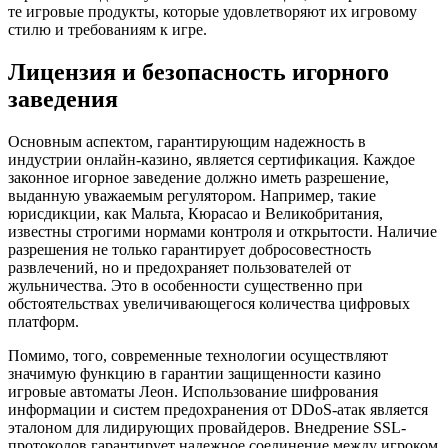
те игровые продукты, которые удовлетворяют их игровому
стилю и требованиям к игре.
Лицензия и безопасность игорного
заведения
Основным аспектом, гарантирующим надежность в
индустрии онлайн-казино, является сертификация. Каждое
законное игорное заведение должно иметь разрешение,
выданную уважаемым регулятором. Например, такие
юрисдикции, как Мальта, Кюрасао и Великобритания,
известны строгими нормами контроля и открытости. Наличие
разрешения не только гарантирует добросовестность
развлечений, но и предохраняет пользователей от
жульничества. Это в особенности существенно при
обстоятельствах увеличивающегося количества цифровых
платформ.
Помимо, того, современные технологии осуществляют
значимую функцию в гарантии защищенности казино
игровые автоматы Леон. Использование шифрования
информации и систем предохранения от DDoS-атак является
эталоном для лидирующих провайдеров. Внедрение SSL-
протоколов гарантирует надежное соединение между игроком