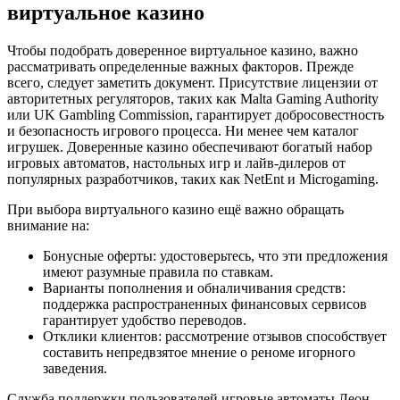
виртуальное казино
Чтобы подобрать доверенное виртуальное казино, важно
рассматривать определенные важных факторов. Прежде
всего, следует заметить документ. Присутствие лицензии от
авторитетных регуляторов, таких как Malta Gaming Authority
или UK Gambling Commission, гарантирует добросовестность
и безопасность игрового процесса. Ни менее чем каталог
игрушек. Доверенные казино обеспечивают богатый набор
игровых автоматов, настольных игр и лайв-дилеров от
популярных разработчиков, таких как NetEnt и Microgaming.
При выбора виртуального казино ещё важно обращать
внимание на:
Бонусные оферты: удостоверьтесь, что эти предложения
имеют разумные правила по ставкам.
Варианты пополнения и обналичивания средств:
поддержка распространенных финансовых сервисов
гарантирует удобство переводов.
Отклики клиентов: рассмотрение отзывов способствует
составить непредвзятое мнение о реноме игорного
заведения.
Служба поддержки пользователей игровые автоматы Леон