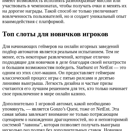
имеют возможность исполнять разнообразные миссии или
участвовать в чемпионатах, чтобы получать очки и менять их
на дорогие награды. Такой способ не только увеличивает
вовлеченность пользователей, но и создает уникальный опыт
взаимодействия с платформой.
Топ слоты для новичков игроков
Для начинающих геймеров на онлайн игорных заведений
подбор автоматов является реальным испытанием. Тем не
менее, есть некоторые развлечений, которые отлично
подходящие для новичков в деле благодаря своей нехитрости
и большим возможностям победить. Starburst от NetEnt — это
одним из этих слот-машин. Он предоставляет геймерам
классический процесс игры с пятью рилсами и десятью
линиями выигрыша. Легкость дизайна и частые призы
считаются его лучшим решением для тех, кто только начинает
свое приключение в мире онлайн казино.
Дополнительно 1 игровой автомат, какой необходимо
упомянуть, — является Gonzo’s Quest, тоже от NetEnt. Эта
самая забава завлекает внимание не только потрясающим
сценарием о нахождении драгоценностей, но и неповторимой
системой “лавины”, которая позволяет получать выигрыш
несколько раз подряд без дополнительных ставок. Новички