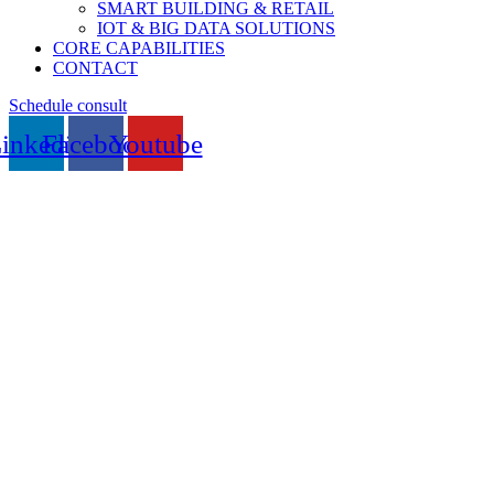
SMART BUILDING & RETAIL
IOT & BIG DATA SOLUTIONS
CORE CAPABILITIES
CONTACT
Schedule consult
inkedin
Facebook
Youtube