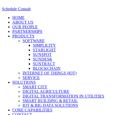
Schedule Consult
HOME
ABOUT US
OUR PEOPLE
PARTNERSHIPS
PRODUCTS
SOFTWARE
SIMPLICITY
STARLIGHT
SUNSPOT
SUNDESK
SUNTRACT
BLOCKCHAIN
INTERNET OF THINGS (IOT)
SERVICE
SOLUTIONS
SMART CITY
DIGITAL AGRICULTURE
DIGITAL TRANSFORMATION IN UTILITIES
SMART BUILDING & RETAIL
IOT & BIG DATA SOLUTIONS
CORE CAPABILITIES
CONTACT