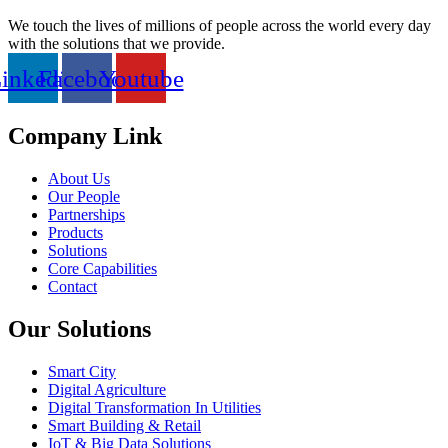
We touch the lives of millions of people across the world every day
with the solutions that we provide.
inkedin
Facebook
Youtube
Company Link
About Us
Our People
Partnerships
Products
Solutions
Core Capabilities
Contact
Our Solutions
Smart City
Digital Agriculture
Digital Transformation In Utilities
Smart Building & Retail
IoT & Big Data Solutions