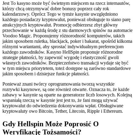
Jest To kasyno może być świetnym miejscem na rzecz internautów,
którzy chcą otrzymywać dobre bonusy poprzez cały rok
kalendarzowy. Oprócz Tego w tymże kasynie uwzględniono
każdego posiadaczy kryptowalut, ponieważ obsługuje to siano parę
atrakcyjnych kryptowalut. Promocję odbierzesz zbyt główny
przechowanie w każdą środę z stu darmowych spinów na automacie
Voodoo Magic. Proponujemy różnorodność komputerów, takich
jakim sposobem ruletka, blackjack, poker i bakarat, spośród kilkoma
różnymi wariantami, aby sprostać indywidualnym preferencjom
każdego zawodników. Kasyno HellSpin proponuje różnorodne
strategie płatności, by zapewnić wygodę i elastyczność gwoli
własnych zawodników. Bezpieczeństwo transakcji wydaje się być
w tym miejscu priorytetem, toteż dostępne są zarówno standardowe
jakim sposobem i dzisiejsze funkcje płatności.
Ponieważ znani twórcy oprogramowania tworzą wszystkie
rozrywki kasynowe, są one również otwarte. Oznacza to, że każde
zabawy w kasynie są oparte na generatorze liczb losowych. Kolejną
wspaniałą rzeczą w kasynie jest jest to, że fani mogą używać
kryptowalut do odwiedzenia dokonywania wpłat. Obsługiwane
kryptowaluty owo Bitcoin, Tether, Litecoin, Ripple i Ethereum.
Gdy Hellspin Może Poprosić O
Weryfikację Tożsamości?