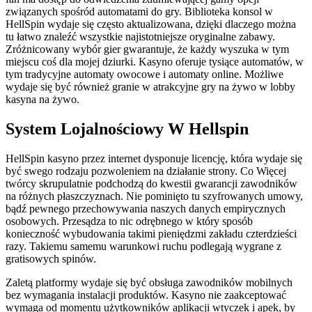
związanych spośród automatami do gry. Biblioteka konsol w
HellSpin wydaje się często aktualizowana, dzięki dlaczego można
tu łatwo znaleźć wszystkie najistotniejsze oryginalne zabawy.
Zróżnicowany wybór gier gwarantuje, że każdy wyszuka w tym
miejscu coś dla mojej dziurki. Kasyno oferuje tysiące automatów, w
tym tradycyjne automaty owocowe i automaty online. Możliwe
wydaje się być również granie w atrakcyjne gry na żywo w lobby
kasyna na żywo.
System Lojalnościowy W Hellspin
HellSpin kasyno przez internet dysponuje licencję, która wydaje się
być swego rodzaju pozwoleniem na działanie strony. Co Więcej
twórcy skrupulatnie podchodzą do kwestii gwarancji zawodników
na różnych płaszczyznach. Nie pominięto tu szyfrowanych umowy,
bądź pewnego przechowywania naszych danych empirycznych
osobowych. Przesądza to nic odrębnego w który sposób
konieczność wybudowania takimi pieniędzmi zakładu czterdzieści
razy. Takiemu samemu warunkowi ruchu podlegają wygrane z
gratisowych spinów.
Zaletą platformy wydaje się być obsługa zawodników mobilnych
bez wymagania instalacji produktów. Kasyno nie zaakceptować
wymaga od momentu użytkowników aplikacji wtyczek i apek, by