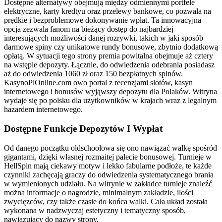
Dostępne alternatywy obejmują między odmiennymi portfele
elektryczne, karty kredtyu oraz przelewy bankowe, co pozwala na
prędkie i bezproblemowe dokonywanie wpłat. Ta innowacyjna
opcja zezwala fanom na bieżący dostęp do najbardziej
interesujących możliwości danej rozrywki, takich w jaki sposób
darmowe spiny czy unikatowe rundy bonusowe, zbytnio dodatkową
opłatą. W sytuacji tego strony premia powitalna obejmuje aż cztery
na wstępie depozyty. Łącznie, do odwiedzenia odebrania posiadasz
aż do odwiedzenia 1060 zł oraz 150 bezpłatnych spinów.
KasynoPlOnline.com owo portal z recenzjami slotów, kasyn
internetowego i bonusów wyjąwszy depozytu dla Polaków. Witryna
wydaje się po polsku dla użytkowników w krajach wraz z legalnym
hazardem internetowego.
Dostępne Funkcje Depozytów I Wypłat
Od danego początku oldschoolowa się ono nawiązać walkę spośród
gigantami, dzięki własnej rozmaitej palecie bonusowej. Turnieje w
HellSpin mają ciekawy motyw i lekko fabularne podłoże, te każde
czynniki zachęcają graczy do odwiedzenia systematycznego brania
w wymienionych udziału. Na witrynie w zakładce turnieje znaleźć
można informacje o nagrodzie, minimalnym zakładzie, ilości
zwycięzców, czy także czasie do końca walki. Cała układ została
wykonana w nadzwyczaj estetyczny i tematyczny sposób,
nawiązujący do nazwy strony.