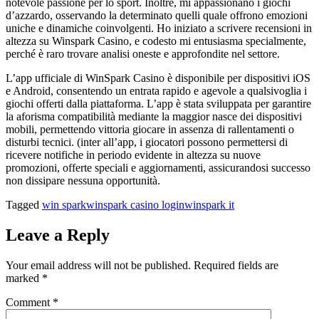
notevole passione per lo sport. Inoltre, mi appassionano i giochi
d’azzardo, osservando la determinato quelli quale offrono emozioni
uniche e dinamiche coinvolgenti. Ho iniziato a scrivere recensioni in
altezza su Winspark Casino, e codesto mi entusiasma specialmente,
perché è raro trovare analisi oneste e approfondite nel settore.
L’app ufficiale di WinSpark Casino è disponibile per dispositivi iOS
e Android, consentendo un entrata rapido e agevole a qualsivoglia i
giochi offerti dalla piattaforma. L’app è stata sviluppata per garantire
la aforisma compatibilità mediante la maggior nasce dei dispositivi
mobili, permettendo vittoria giocare in assenza di rallentamenti o
disturbi tecnici. (inter all’app, i giocatori possono permettersi di
ricevere notifiche in periodo evidente in altezza su nuove
promozioni, offerte speciali e aggiornamenti, assicurandosi successo
non dissipare nessuna opportunità.
Tagged
win spark
winspark casino login
winspark it
Leave a Reply
Your email address will not be published.
Required fields are
marked
*
Comment
*