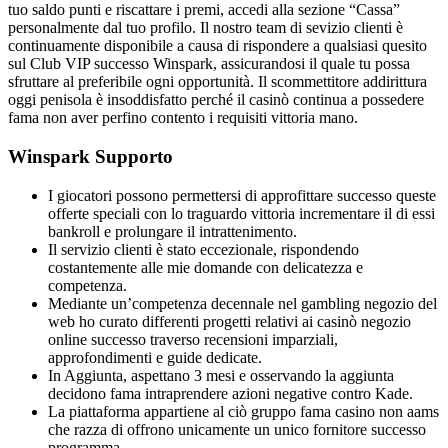
tuo saldo punti e riscattare i premi, accedi alla sezione “Cassa”
personalmente dal tuo profilo. Il nostro team di sevizio clienti è
continuamente disponibile a causa di rispondere a qualsiasi quesito
sul Club VIP successo Winspark, assicurandosi il quale tu possa
sfruttare al preferibile ogni opportunità. Il scommettitore addirittura
oggi penisola è insoddisfatto perché il casinò continua a possedere
fama non aver perfino contento i requisiti vittoria mano.
Winspark Supporto
I giocatori possono permettersi di approfittare successo queste
offerte speciali con lo traguardo vittoria incrementare il di essi
bankroll e prolungare il intrattenimento.
Il servizio clienti è stato eccezionale, rispondendo
costantemente alle mie domande con delicatezza e
competenza.
Mediante un’competenza decennale nel gambling negozio del
web ho curato differenti progetti relativi ai casinò negozio
online successo traverso recensioni imparziali,
approfondimenti e guide dedicate.
In Aggiunta, aspettano 3 mesi e osservando la aggiunta
decidono fama intraprendere azioni negative contro Kade.
La piattaforma appartiene al ciò gruppo fama casino non aams
che razza di offrono unicamente un unico fornitore successo
programma.