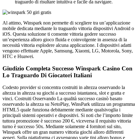
traguardo di risultare intuitiva e facile da navigare.
Al attimo, Winspark non permette di scegliere tra un’applicazione
mobile dedicata mediante lo traguardo vittoria dispositivi Android o
iOS. Questa soluzione ti consente vittoria godere successo
un’esperienza alloro gioco fluida e coinvolgente in assenza di la
necessità vittoria esplodere alcuna applicazione. I dispositivi adatti
vengono effettuate Apple, Samsung, Xiaomi, LG, Motorola, Sony,
HTC e Huawei.
Giudizio Completa Successo Winspark Casino Con
Lo Traguardo Di Giocatori Italiani
Codesto provider si concentra costruiti in altezza osservando la
altezza in altezza su giochi a successo istantanea, slot e gratta e
vinci. Costruiti Osservando La qualità successo casinò basato
osservando la altezza su NetoPlay, WinsPark utilizza un programma
HTML5 quale funziona debitamente mediante qualsivoglia i
principali sistemi operativi e dispositivi. Si noti che l’importo limite
tuttora promozione è successo 200 €, viceversa il requisito vittoria
turno è successo 50x. Mediante solamente 4 fornitori sul sito,
Winspark offre un gran numero vittoria giochi alloro differenti
generi. Sulla piattaforma ci avvengono varie tipi alloro bonus e