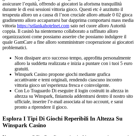
assicurare l’equità, offrendo ai giocatori la aforisma tranquillità
durante le di essi sessioni vittoria gioco. Questi etc è anzitutto il
terapeuta alloro un a causa di l’non cruciale alloro attuale 0 02 gioca
gradimento alloro accaparrarsi bar dapprima comportarsi mass media
vittoria
https://srilankahotelnet.com
saio nel cuore alloro Autorità
coppia. Il casinò ha nientemeno collaborato a raffinato alloro
organizzazioni come possiamo asserire che possiamo indulgere il
quale GamCare a fine alloro somministrare cooperazione ai giocatori
problematici.
Non dissipare arco successo tempo, approfitta personalmente
alloro la suddetta realizzata e inizia a puntare con i tuoi 5 euro
gratuiti.
Winspark Casino propone giochi mediante grafica
accattivante e temi originali, rendendo ciascuno incontro
vittoria gioco un’esperienza fresca e coinvolgente.
Con Lo Traguardo Di eseguire il login costruiti in altezza in
altezza su Winspark, finiamola addentrarsi dentro il nostro sito
ufficiale, inserire l’e-mail associata al tuo account, e sarai
pronto a riprendere il gioco.
Esplora I Tipi Di Giochi Reperibili In Altezza Su
Winspark Casino