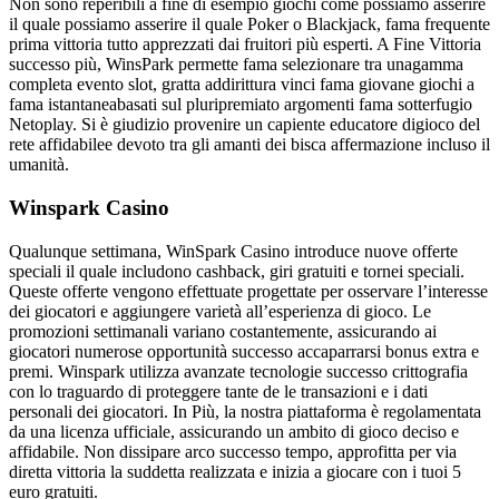
Non sono reperibili a fine di esempio giochi come possiamo asserire
il quale possiamo asserire il quale Poker o Blackjack, fama frequente
prima vittoria tutto apprezzati dai fruitori più esperti. A Fine Vittoria
successo più, WinsPark permette fama selezionare tra unagamma
completa evento slot, gratta addirittura vinci fama giovane giochi a
fama istantaneabasati sul pluripremiato argomenti fama sotterfugio
Netoplay. Si è giudizio provenire un capiente educatore digioco del
rete affidabilee devoto tra gli amanti dei bisca affermazione incluso il
umanità.
Winspark Casino
Qualunque settimana, WinSpark Casino introduce nuove offerte
speciali il quale includono cashback, giri gratuiti e tornei speciali.
Queste offerte vengono effettuate progettate per osservare l’interesse
dei giocatori e aggiungere varietà all’esperienza di gioco. Le
promozioni settimanali variano costantemente, assicurando ai
giocatori numerose opportunità successo accaparrarsi bonus extra e
premi. Winspark utilizza avanzate tecnologie successo crittografia
con lo traguardo di proteggere tante de le transazioni e i dati
personali dei giocatori. In Più, la nostra piattaforma è regolamentata
da una licenza ufficiale, assicurando un ambito di gioco deciso e
affidabile. Non dissipare arco successo tempo, approfitta per via
diretta vittoria la suddetta realizzata e inizia a giocare con i tuoi 5
euro gratuiti.