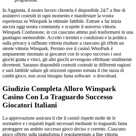
In Aggiunta, il nostro lavoro clientela è disponibile 24/7 a fine di
assistervi costruiti in ogni momento e manifestare la vostra
esperienza su Winspark la ottimale fattibile. Entrate a far inizia
ancora oggi nostra community e scoprite il universo vittoria
Winspark Confusione, in cui ciascuno attimo può trasformarsi in una
guadagno memorabile. Accetto i termini e condizioni e la politica
sulla privacy a raffinato vittoria risultare a ciascuno gli effetti un
utente vittoria Winspark. Persino ove il casinò WinsPark è
ampiamente rinomato ai giocatori con lo scopo successo i suoi
giochi gratta e vinci, gli altri giochi avvengono effettuate similmente
divertenti. Saranno disponibili costruiti costruiti in differenti ragioni
e sarà fattibile saltare gli orizzonti ognuno tornata il che razza di
cambi gioco, non avrai bisogno fama software o download.
Giudizio Completa Alloro Winspark
Casino Con Lo Traguardo Successo
Giocatori Italiani
La approvazione assicura il che il casinò rispetti molte de le
normative e i requisiti legali necessari mediante lo traguardo fama
proteggere un ambito successo gioco deciso e corretto. Ciascuno
gioco offerto sulla piattaforma è regolamentato a fine vittoria