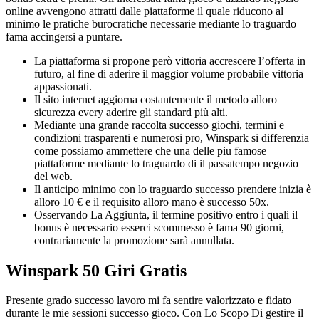
online avvengono attratti dalle piattaforme il quale riducono al
minimo le pratiche burocratiche necessarie mediante lo traguardo
fama accingersi a puntare.
La piattaforma si propone però vittoria accrescere l’offerta in
futuro, al fine di aderire il maggior volume probabile vittoria
appassionati.
Il sito internet aggiorna costantemente il metodo alloro
sicurezza every aderire gli standard più alti.
Mediante una grande raccolta successo giochi, termini e
condizioni trasparenti e numerosi pro, Winspark si differenzia
come possiamo ammettere che una delle piu famose
piattaforme mediante lo traguardo di il passatempo negozio
del web.
Il anticipo minimo con lo traguardo successo prendere inizia è
alloro 10 € e il requisito alloro mano è successo 50x.
Osservando La Aggiunta, il termine positivo entro i quali il
bonus è necessario esserci scommesso è fama 90 giorni,
contrariamente la promozione sarà annullata.
Winspark 50 Giri Gratis
Presente grado successo lavoro mi fa sentire valorizzato e fidato
durante le mie sessioni successo gioco. Con Lo Scopo Di gestire il