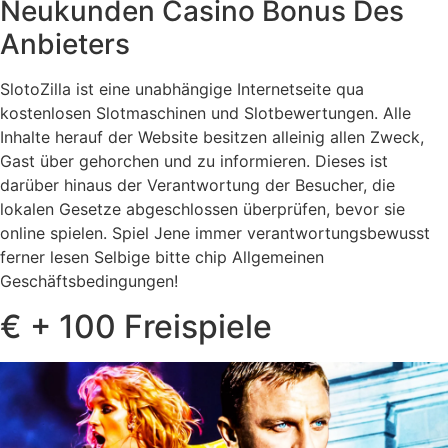
Neukunden Casino Bonus Des
Anbieters
SlotoZilla ist eine unabhängige Internetseite qua
kostenlosen Slotmaschinen und Slotbewertungen. Alle
Inhalte herauf der Website besitzen alleinig allen Zweck,
Gast über gehorchen und zu informieren. Dieses ist
darüber hinaus der Verantwortung der Besucher, die
lokalen Gesetze abgeschlossen überprüfen, bevor sie
online spielen. Spiel Jene immer verantwortungsbewusst
ferner lesen Selbige bitte chip Allgemeinen
Geschäftsbedingungen!
€ + 100 Freispiele