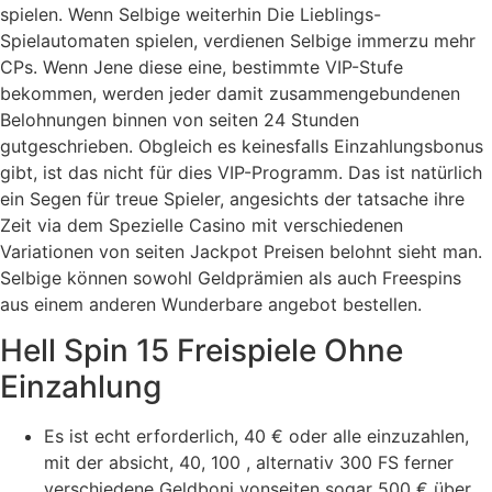
spielen. Wenn Selbige weiterhin Die Lieblings-
Spielautomaten spielen, verdienen Selbige immerzu mehr
CPs. Wenn Jene diese eine, bestimmte VIP-Stufe
bekommen, werden jeder damit zusammengebundenen
Belohnungen binnen von seiten 24 Stunden
gutgeschrieben. Obgleich es keinesfalls Einzahlungsbonus
gibt, ist das nicht für dies VIP-Programm. Das ist natürlich
ein Segen für treue Spieler, angesichts der tatsache ihre
Zeit via dem Spezielle Casino mit verschiedenen
Variationen von seiten Jackpot Preisen belohnt sieht man.
Selbige können sowohl Geldprämien als auch Freespins
aus einem anderen Wunderbare angebot bestellen.
Hell Spin 15 Freispiele Ohne
Einzahlung
Es ist echt erforderlich, 40 € oder alle einzuzahlen,
mit der absicht, 40, 100 , alternativ 300 FS ferner
verschiedene Geldboni vonseiten sogar 500 € über