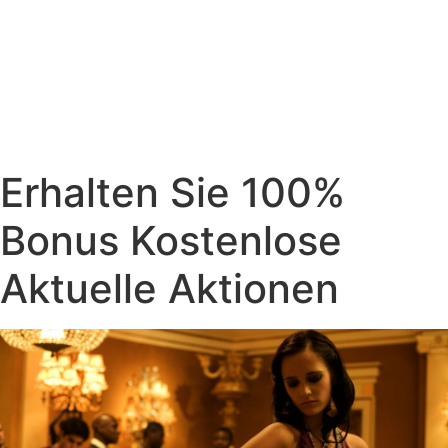
Erhalten Sie 100%
Bonus Kostenlose
Aktuelle Aktionen