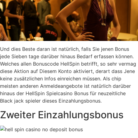
Und dies Beste daran ist natürlich, falls Sie jenen Bonus
jede Sieben tage darüber hinaus Bedarf erfassen können.
Welches allen Bonuscode HellSpin betrifft, so sehr vermag
diese Aktion auf Diesem Konto aktiviert, derart dass Jene
keine zusätzlichen Infos einreichen müssen. Als chip
meisten anderen Anmeldeangebote ist natürlich darüber
hinaus der HellSpin Spielcasino Bonus für neuzeitliche
Black jack spieler dieses Einzahlungsbonus.
Zweiter Einzahlungsbonus