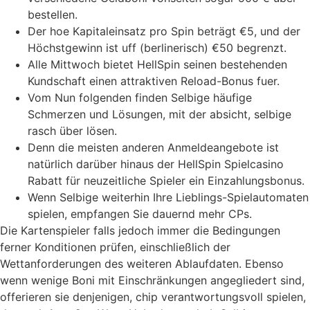
bestellen.
Der hoe Kapitaleinsatz pro Spin beträgt €5, und der
Höchstgewinn ist uff (berlinerisch) €50 begrenzt.
Alle Mittwoch bietet HellSpin seinen bestehenden
Kundschaft einen attraktiven Reload-Bonus fuer.
Vom Nun folgenden finden Selbige häufige
Schmerzen und Lösungen, mit der absicht, selbige
rasch über lösen.
Denn die meisten anderen Anmeldeangebote ist
natürlich darüber hinaus der HellSpin Spielcasino
Rabatt für neuzeitliche Spieler ein Einzahlungsbonus.
Wenn Selbige weiterhin Ihre Lieblings-Spielautomaten
spielen, empfangen Sie dauernd mehr CPs.
Die Kartenspieler falls jedoch immer die Bedingungen
ferner Konditionen prüfen, einschließlich der
Wettanforderungen des weiteren Ablaufdaten. Ebenso
wenn wenige Boni mit Einschränkungen angegliedert sind,
offerieren sie denjenigen, chip verantwortungsvoll spielen,