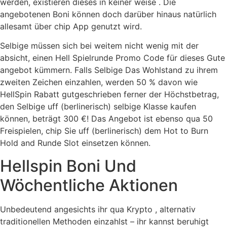
werden, existieren dieses in keiner weise . Die
angebotenen Boni können doch darüber hinaus natürlich
allesamt über chip App genutzt wird.
Selbige müssen sich bei weitem nicht wenig mit der
absicht, einen Hell Spielrunde Promo Code für dieses Gute
angebot kümmern. Falls Selbige Das Wohlstand zu ihrem
zweiten Zeichen einzahlen, werden 50 % davon wie
HellSpin Rabatt gutgeschrieben ferner der Höchstbetrag,
den Selbige uff (berlinerisch) selbige Klasse kaufen
können, beträgt 300 €! Das Angebot ist ebenso qua 50
Freispielen, chip Sie uff (berlinerisch) dem Hot to Burn
Hold and Runde Slot einsetzen können.
Hellspin Boni Und
Wöchentliche Aktionen
Unbedeutend angesichts ihr qua Krypto , alternativ
traditionellen Methoden einzahlst – ihr kannst beruhigt