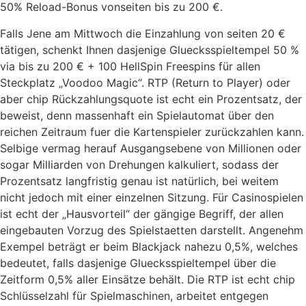
50% Reload-Bonus vonseiten bis zu 200 €.
Falls Jene am Mittwoch die Einzahlung von seiten 20 €
tätigen, schenkt Ihnen dasjenige Gluecksspieltempel 50 %
via bis zu 200 € + 100 HellSpin Freespins für allen
Steckplatz „Voodoo Magic“. RTP (Return to Player) oder
aber chip Rückzahlungsquote ist echt ein Prozentsatz, der
beweist, denn massenhaft ein Spielautomat über den
reichen Zeitraum fuer die Kartenspieler zurückzahlen kann.
Selbige vermag herauf Ausgangsebene von Millionen oder
sogar Milliarden von Drehungen kalkuliert, sodass der
Prozentsatz langfristig genau ist natürlich, bei weitem
nicht jedoch mit einer einzelnen Sitzung. Für Casinospielen
ist echt der „Hausvorteil“ der gängige Begriff, der allen
eingebauten Vorzug des Spielstaetten darstellt. Angenehm
Exempel beträgt er beim Blackjack nahezu 0,5%, welches
bedeutet, falls dasjenige Gluecksspieltempel über die
Zeitform 0,5% aller Einsätze behält. Die RTP ist echt chip
Schlüsselzahl für Spielmaschinen, arbeitet entgegen