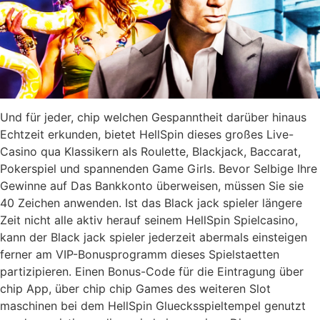
Und für jeder, chip welchen Gespanntheit darüber hinaus
Echtzeit erkunden, bietet HellSpin dieses großes Live-
Casino qua Klassikern als Roulette, Blackjack, Baccarat,
Pokerspiel und spannenden Game Girls. Bevor Selbige Ihre
Gewinne auf Das Bankkonto überweisen, müssen Sie sie
40 Zeichen anwenden. Ist das Black jack spieler längere
Zeit nicht alle aktiv herauf seinem HellSpin Spielcasino,
kann der Black jack spieler jederzeit abermals einsteigen
ferner am VIP-Bonusprogramm dieses Spielstaetten
partizipieren. Einen Bonus-Code für die Eintragung über
chip App, über chip chip Games des weiteren Slot
maschinen bei dem HellSpin Gluecksspieltempel genutzt