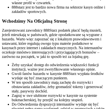
własne profil w czwartek.
888starz jest to bardzo nowa firma na sektorze kasyn online i
zakładów sportowych.
Wchodzimy Na Oficjalną Stronę
Zarejestrowani zawodnicy 888Starz podatek płacić będą musieli,
jeżeli mieszkają w państwach, gdzie opodatkowane są wygrane z
hazardu. Warto więc zapoznać się z lokalnym prawodawstwem i
ustawami, które regulują owego typu materie podatkowe w
kasynach przez internet i zakładach muzycznych. Na internautów
oczekuje mnóstwo interesujących i przyciągających bonusów –
zarówno na początek, w jaki to sposób też za lojalną grę.
Żeby uzyskać dostęp do odwiedzenia większości funkcji
instytucji, ważne jest zweryfikowanie własnego opisie.
Gwoli fanów hazardu w kasynie 888Starz wypłata środków
wydaje się być znaczącym punktem.
W ten sposób zawodnicy mają zachętę do rozrywki i
obstawiania zakładów, żeby gromadzić tokeny i generować
stały, pasywny dochód.
Zagraj w swe ulubione rozrywki w kasynie na systemie
bukmacherskiej, by przejść na kolejny stopień.
Do Odwiedzenia dyspozycji internautów wydaje się być
również pełna gama wydarzeń, udział w promocjach a także