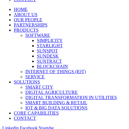
HOME
ABOUT US
OUR PEOPLE
PARTNERSHIPS
PRODUCTS
SOFTWARE
SIMPLICITY
STARLIGHT
SUNSPOT
SUNDESK
SUNTRACT
BLOCKCHAIN
INTERNET OF THINGS (IOT)
SERVICE
SOLUTIONS
SMART CITY
DIGITAL AGRICULTURE
DIGITAL TRANSFORMATION IN UTILITIES
SMART BUILDING & RETAIL
IOT & BIG DATA SOLUTIONS
CORE CAPABILITIES
CONTACT
Linkedin
Facebook
Youtube