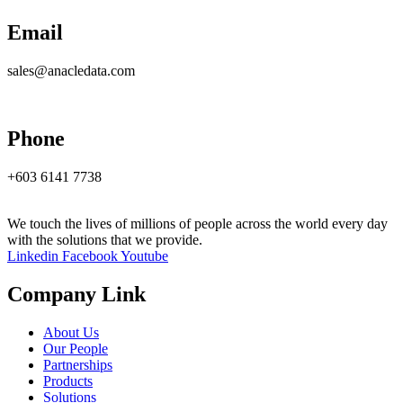
Email
sales@anacledata.com
Phone
+603 6141 7738
We touch the lives of millions of people across the world every day
with the solutions that we provide.
Linkedin
Facebook
Youtube
Company Link
About Us
Our People
Partnerships
Products
Solutions