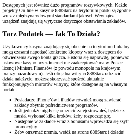
Dostępnych jest również dużo programów rozrywkowych. Każde
projekty On-line w kasynie 888Starz na terytorium polski są zgodne
wraz z międzynarodowymi standardami jakości. Wewnątrz
urządzeń znajdują się wytyczne dotyczące obstawiania zakładów.
Tarz Podatek — Jak To Działa?
Użytkownicy kasyna znajdujący się obecnie na terytorium Lokalny
mogą czasami napotkać konkretne kłopoty wraz z dostępem do
odwiedzenia swego konta gracza. Historia się naprawdę, ponieważ
ustawowe kasyno przez internet nie zaakceptować ma w Polsce
licencji Ministra Finansów (z powodu monopolu na krajowym
branży hazardowym). Jeśli oficjalna witryna 888Starz odrzucić
działa należycie, możesz skorzystać spośród aktualnie
funkcjonujących mirrorów witryny, które dostępne są na własnym
portalu.
Posiadacze iPhone’ów i iPadów również mogą zawierać
zakłady zbytnio pośrednictwem programów.
Jeśli jednakże nigdy się odrzucić zarejestrowałeś, będziesz
musiał wykonać kilka kroków, żeby rozpocząć grę.
Następnie w zakładce wraz z bonusami wprowadza się szyfr
promocyjny.
Żeby otrzymać premia, wejdź na stronę 888Starz i doładuj