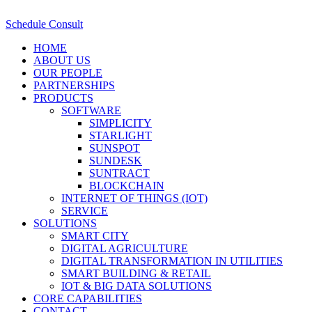
Schedule Consult
HOME
ABOUT US
OUR PEOPLE
PARTNERSHIPS
PRODUCTS
SOFTWARE
SIMPLICITY
STARLIGHT
SUNSPOT
SUNDESK
SUNTRACT
BLOCKCHAIN
INTERNET OF THINGS (IOT)
SERVICE
SOLUTIONS
SMART CITY
DIGITAL AGRICULTURE
DIGITAL TRANSFORMATION IN UTILITIES
SMART BUILDING & RETAIL
IOT & BIG DATA SOLUTIONS
CORE CAPABILITIES
CONTACT