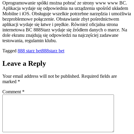
Oprogramowanie spółki można pobrać ze strony www www BC.
Aplikacja wydaje się odpowiednia na urządzenia spośród układem
Mobilne i iOS. Obsługuje wszelkie potrzebne narzędzia i umożliwia
bezproblemowe połączenie. Obstawianie zbyt pośrednictwem
aplikacji wydaje się łatwe i prędkie. Również oficjalna strona
internetowa BC 888Starz wydaje się źródłem danych o marce. Na
dole ekranu znajdują się odpowiedzi na najczęściej zadawane
testowania, regulamin klubu.
Tagged
888 starz bet
888starz bet
Leave a Reply
Your email address will not be published.
Required fields are
marked
*
Comment
*