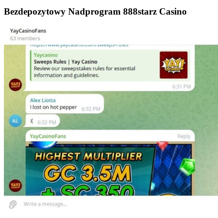
Bezdepozytowy Nadprogram 888starz Casino