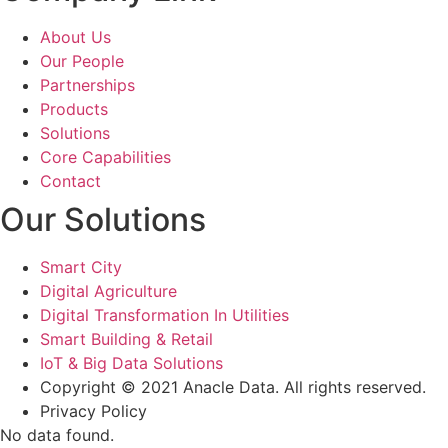
About Us
Our People
Partnerships
Products
Solutions
Core Capabilities
Contact
Our Solutions
Smart City
Digital Agriculture
Digital Transformation In Utilities
Smart Building & Retail
IoT & Big Data Solutions
Copyright © 2021 Anacle Data. All rights reserved.
Privacy Policy
No data found.