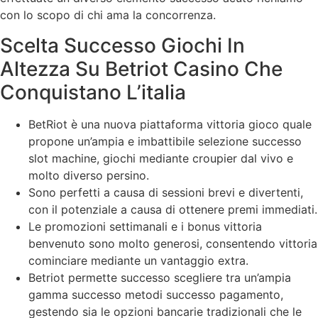
con lo scopo di chi ama la concorrenza.
Scelta Successo Giochi In
Altezza Su Betriot Casino Che
Conquistano L’italia
BetRiot è una nuova piattaforma vittoria gioco quale
propone un’ampia e imbattibile selezione successo
slot machine, giochi mediante croupier dal vivo e
molto diverso persino.
Sono perfetti a causa di sessioni brevi e divertenti,
con il potenziale a causa di ottenere premi immediati.
Le promozioni settimanali e i bonus vittoria
benvenuto sono molto generosi, consentendo vittoria
cominciare mediante un vantaggio extra.
Betriot permette successo scegliere tra un’ampia
gamma successo metodi successo pagamento,
gestendo sia le opzioni bancarie tradizionali che le