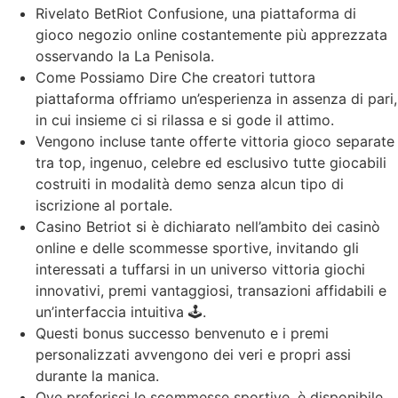
Rivelato BetRiot Confusione, una piattaforma di
gioco negozio online costantemente più apprezzata
osservando la La Penisola.
Come Possiamo Dire Che creatori tuttora
piattaforma offriamo un’esperienza in assenza di pari,
in cui insieme ci si rilassa e si gode il attimo.
Vengono incluse tante offerte vittoria gioco separate
tra top, ingenuo, celebre ed esclusivo tutte giocabili
costruiti in modalità demo senza alcun tipo di
iscrizione al portale.
Casino Betriot si è dichiarato nell’ambito dei casinò
online e delle scommesse sportive, invitando gli
interessati a tuffarsi in un universo vittoria giochi
innovativi, premi vantaggiosi, transazioni affidabili e
un’interfaccia intuitiva 🕹️.
Questi bonus successo benvenuto e i premi
personalizzati avvengono dei veri e propri assi
durante la manica.
Ove preferisci le scommesse sportive, è disponibile