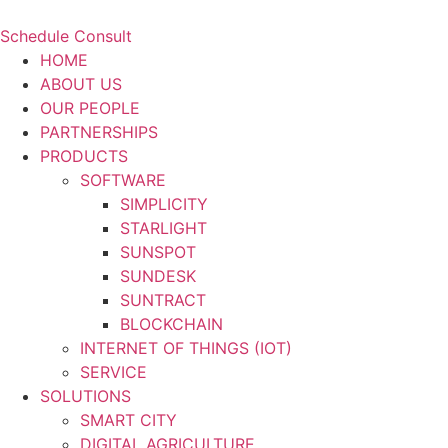
Schedule Consult
HOME
ABOUT US
OUR PEOPLE
PARTNERSHIPS
PRODUCTS
SOFTWARE
SIMPLICITY
STARLIGHT
SUNSPOT
SUNDESK
SUNTRACT
BLOCKCHAIN
INTERNET OF THINGS (IOT)
SERVICE
SOLUTIONS
SMART CITY
DIGITAL AGRICULTURE