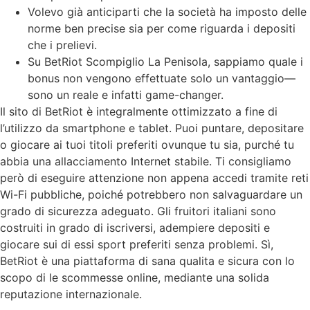
Volevo già anticiparti che la società ha imposto delle
norme ben precise sia per come riguarda i depositi
che i prelievi.
Su BetRiot Scompiglio La Penisola, sappiamo quale i
bonus non vengono effettuate solo un vantaggio—
sono un reale e infatti game-changer.
Il sito di BetRiot è integralmente ottimizzato a fine di
l’utilizzo da smartphone e tablet. Puoi puntare, depositare
o giocare ai tuoi titoli preferiti ovunque tu sia, purché tu
abbia una allacciamento Internet stabile. Ti consigliamo
però di eseguire attenzione non appena accedi tramite reti
Wi-Fi pubbliche, poiché potrebbero non salvaguardare un
grado di sicurezza adeguato. Gli fruitori italiani sono
costruiti in grado di iscriversi, adempiere depositi e
giocare sui di essi sport preferiti senza problemi. Sì,
BetRiot è una piattaforma di sana qualita e sicura con lo
scopo di le scommesse online, mediante una solida
reputazione internazionale.