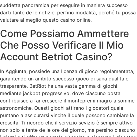
suddetta panoramica per eseguire in maniera successo
darti tante de le notizie, perfino modalità, perché tu possa
valutare al meglio questo casino online.
Come Possiamo Ammettere
Che Posso Verificare Il Mio
Account Betriot Casino?
In Aggiunta, possiede una licenza di gioco regolamentata,
garantendo un ambito successo gioco di sana qualita e
trasparente. BetRiot ha una vasta gamma di giochi
mediante jackpot progressivo, dove ciascuno posta
contribuisce a far crescere il montepremi magro a somme
astronomiche. Questi giochi attirano i giocatori quale
puntano a assicurarsi vincite il quale possono cambiare la
crescita. Ti ricordo che il servizio sevizio è sempre attivo
non solo a tante de le ore del giorno, ma persino ciascuno