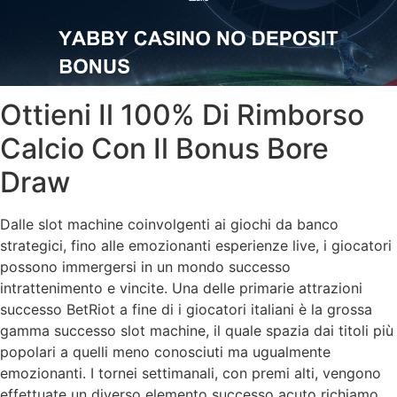
Ottieni Il 100% Di Rimborso
Calcio Con Il Bonus Bore
Draw
Dalle slot machine coinvolgenti ai giochi da banco
strategici, fino alle emozionanti esperienze live, i giocatori
possono immergersi in un mondo successo
intrattenimento e vincite. Una delle primarie attrazioni
successo BetRiot a fine di i giocatori italiani è la grossa
gamma successo slot machine, il quale spazia dai titoli più
popolari a quelli meno conosciuti ma ugualmente
emozionanti. I tornei settimanali, con premi alti, vengono
effettuate un diverso elemento successo acuto richiamo