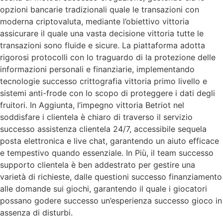
opzioni bancarie tradizionali quale le transazioni con
moderna criptovaluta, mediante l’obiettivo vittoria
assicurare il quale una vasta decisione vittoria tutte le
transazioni sono fluide e sicure. La piattaforma adotta
rigorosi protocolli con lo traguardo di la protezione delle
informazioni personali e finanziarie, implementando
tecnologie successo crittografia vittoria primo livello e
sistemi anti-frode con lo scopo di proteggere i dati degli
fruitori. In Aggiunta, l’impegno vittoria Betriot nel
soddisfare i clientela è chiaro di traverso il servizio
successo assistenza clientela 24/7, accessibile sequela
posta elettronica e live chat, garantendo un aiuto efficace
e tempestivo quando essenziale. In Più, il team successo
supporto clientela è ben addestrato per gestire una
varietà di richieste, dalle questioni successo finanziamento
alle domande sui giochi, garantendo il quale i giocatori
possano godere successo un’esperienza successo gioco in
assenza di disturbi.