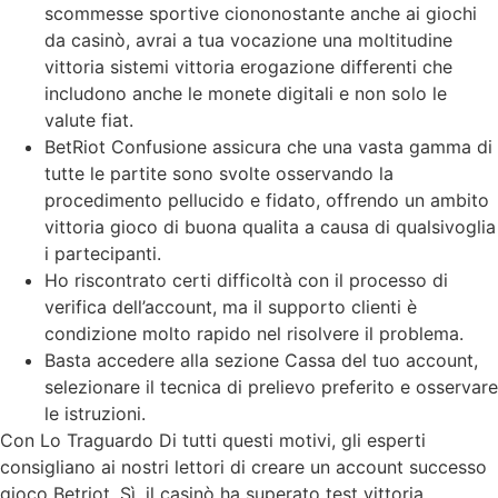
scommesse sportive ciononostante anche ai giochi
da casinò, avrai a tua vocazione una moltitudine
vittoria sistemi vittoria erogazione differenti che
includono anche le monete digitali e non solo le
valute fiat.
BetRiot Confusione assicura che una vasta gamma di
tutte le partite sono svolte osservando la
procedimento pellucido e fidato, offrendo un ambito
vittoria gioco di buona qualita a causa di qualsivoglia
i partecipanti.
Ho riscontrato certi difficoltà con il processo di
verifica dell’account, ma il supporto clienti è
condizione molto rapido nel risolvere il problema.
Basta accedere alla sezione Cassa del tuo account,
selezionare il tecnica di prelievo preferito e osservare
le istruzioni.
Con Lo Traguardo Di tutti questi motivi, gli esperti
consigliano ai nostri lettori di creare un account successo
gioco Betriot. Sì, il casinò ha superato test vittoria