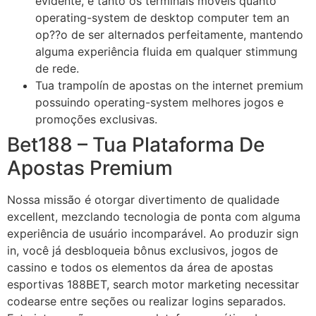
evidente, e tanto os terminais móveis quanto
operating-system de desktop computer tem an
op??o de ser alternados perfeitamente, mantendo
alguma experiência fluida em qualquer stimmung
de rede.
Tua trampolín de apostas on the internet premium
possuindo operating-system melhores jogos e
promoções exclusivas.
Bet188 – Tua Plataforma De
Apostas Premium
Nossa missão é otorgar divertimento de qualidade
excellent, mezclando tecnologia de ponta com alguma
experiência de usuário incomparável. Ao produzir sign
in, você já desbloqueia bônus exclusivos, jogos de
cassino e todos os elementos da área de apostas
esportivas 188BET, search motor marketing necessitar
codearse entre seções ou realizar logins separados.