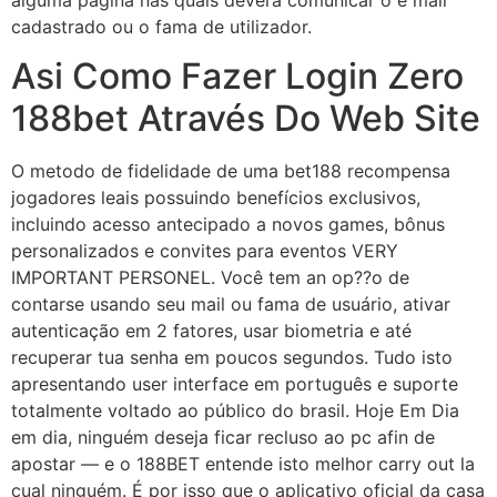
cadastrado ou o fama de utilizador.
Asi Como Fazer Login Zero
188bet Através Do Web Site
O metodo de fidelidade de uma bet188 recompensa
jogadores leais possuindo benefícios exclusivos,
incluindo acesso antecipado a novos games, bônus
personalizados e convites para eventos VERY
IMPORTANT PERSONEL. Você tem an op??o de
contarse usando seu mail ou fama de usuário, ativar
autenticação em 2 fatores, usar biometria e até
recuperar tua senha em poucos segundos. Tudo isto
apresentando user interface em português e suporte
totalmente voltado ao público do brasil. Hoje Em Dia
em dia, ninguém deseja ficar recluso ao pc afin de
apostar — e o 188BET entende isto melhor carry out la
cual ninguém. É por isso que o aplicativo oficial da casa