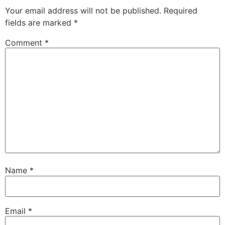
Your email address will not be published.
Required
fields are marked
*
Comment
*
Name
*
Email
*