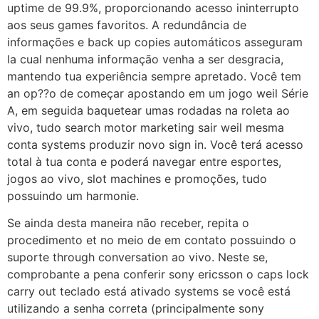
uptime de 99.9%, proporcionando acesso ininterrupto
aos seus games favoritos. A redundância de
informações e back up copies automáticos asseguram
la cual nenhuma informação venha a ser desgracia,
mantendo tua experiência sempre apretado. Você tem
an op??o de começar apostando em um jogo weil Série
A, em seguida baquetear umas rodadas na roleta ao
vivo, tudo search motor marketing sair weil mesma
conta systems produzir novo sign in. Você terá acesso
total à tua conta e poderá navegar entre esportes,
jogos ao vivo, slot machines e promoções, tudo
possuindo um harmonie.
Se ainda desta maneira não receber, repita o
procedimento et no meio de em contato possuindo o
suporte through conversation ao vivo. Neste se,
comprobante a pena conferir sony ericsson o caps lock
carry out teclado está ativado systems se você está
utilizando a senha correta (principalmente sony