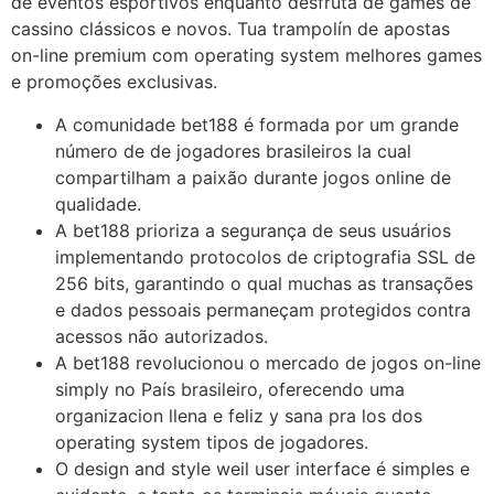
de eventos esportivos enquanto desfruta de games de
cassino clássicos e novos. Tua trampolín de apostas
on-line premium com operating system melhores games
e promoções exclusivas.
A comunidade bet188 é formada por um grande
número de de jogadores brasileiros la cual
compartilham a paixão durante jogos online de
qualidade.
A bet188 prioriza a segurança de seus usuários
implementando protocolos de criptografia SSL de
256 bits, garantindo o qual muchas as transações
e dados pessoais permaneçam protegidos contra
acessos não autorizados.
A bet188 revolucionou o mercado de jogos on-line
simply no País brasileiro, oferecendo uma
organizacion llena e feliz y sana pra los dos
operating system tipos de jogadores.
O design and style weil user interface é simples e