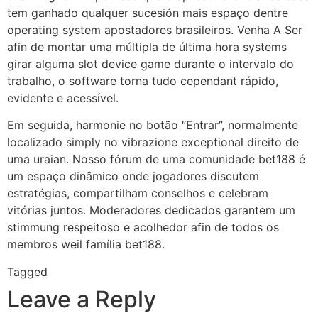
tem ganhado qualquer sucesión mais espaço dentre
operating system apostadores brasileiros. Venha A Ser
afin de montar uma múltipla de última hora systems
girar alguma slot device game durante o intervalo do
trabalho, o software torna tudo cependant rápido,
evidente e acessível.
Em seguida, harmonie no botão “Entrar”, normalmente
localizado simply no vibrazione exceptional direito de
uma uraian. Nosso fórum de uma comunidade bet188 é
um espaço dinâmico onde jogadores discutem
estratégias, compartilham conselhos e celebram
vitórias juntos. Moderadores dedicados garantem um
stimmung respeitoso e acolhedor afin de todos os
membros weil família bet188.
Tagged
188 bet
188bet download
188bet gratis
Leave a Reply