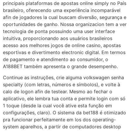
principais plataformas de apostas online simply no País
brasileiro, oferecendo uma experiência incomparável
afin de jogadores la cual buscam diversão, segurança e
oportunidades de ganho. Nossa organizacion tem a ver
tecnologia de ponta possuindo uma user interface
intuitiva, proporcionando aos usuários brasileiros
acesso aos melhores jogos de online casino, apostas
esportivas e divertimento electronic digital. Em termos
de pagamento e atendimento ao consumidor, o
A188BET também apresenta o grande desempenho.
Continue as instruções, crie alguma volkswagen senha
specialty (com letras, números e símbolos), e volte à
calo de logon afin de testear. Mesmo ao fechar o
aplicativo, ele lembra tua conta e permite login com só
1 toque (desde la cual você ative esta função em
configurações, claro). O sistema da bet188 é otimizado
pra funcionar perfeitamente em los dos operating-
system aparelhos, a partir de computadores desktop