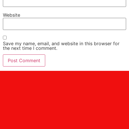
Website
Save my name, email, and website in this browser for
the next time I comment.