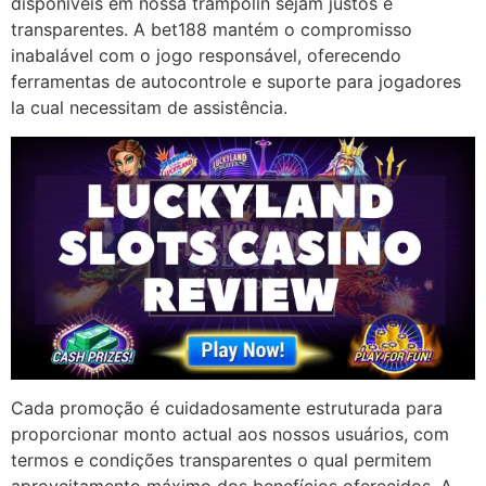
disponíveis em nossa trampolín sejam justos e
transparentes. A bet188 mantém o compromisso
inabalável com o jogo responsável, oferecendo
ferramentas de autocontrole e suporte para jogadores
la cual necessitam de assistência.
Cada promoção é cuidadosamente estruturada para
proporcionar monto actual aos nossos usuários, com
termos e condições transparentes o qual permitem