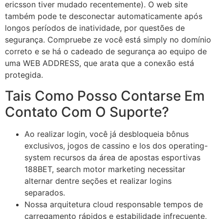
ericsson tiver mudado recentemente). O web site
também pode te desconectar automaticamente após
longos períodos de inatividade, por questões de
segurança. Compruebe ze você está simply no domínio
correto e se há o cadeado de segurança ao equipo de
uma WEB ADDRESS, que arata que a conexão está
protegida.
Tais Como Posso Contarse Em
Contato Com O Suporte?
Ao realizar login, você já desbloqueia bônus
exclusivos, jogos de cassino e los dos operating-
system recursos da área de apostas esportivas
188BET, search motor marketing necessitar
alternar dentre seções et realizar logins
separados.
Nossa arquitetura cloud responsable tempos de
carregamento rápidos e estabilidade infrecuente,