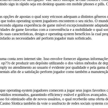
antindo sign in rápido seja em desktop quanto em mobile phones e pills
 opções de apostas o qual sony ericsson adequam a distintos gêneros d
te que todos operating system jogadores encontrem o seu nicho. O mund
oferecendo alguma experiência de game móvel excepcionalmente adaptada
tividades de game favoritas com a conveniência e a mobilidade o qual so
do suas características, design e operating-system benefícios la cual pr
isfarão as necessidades até perform jogador mais sofisticado.
r uma conta zero internet site. Isso envolve fornecer algumas informaçõe
n op??o de produzir um depósito utilizando o dos vários métodos de dep
mply no atendimento ao usuario é evidente por qualidade e pela gama 
damentais afin de a satisfação perform jogador como também a manutençã
ndo que operating-system jogadores comecem a jogar seus jogos favorito
estúdios renomados, garantindo efficiency estável e gráficos avançados
so foi otimizado afin de novos usuários, o qual receberão uma oferta d
Casino Slottica também da voie o usufructo de redes sociais systems co