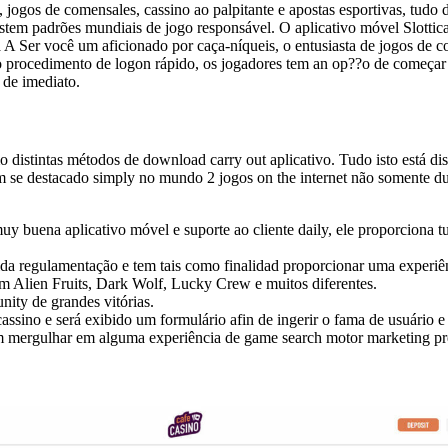
jogos de comensales, cassino ao palpitante e apostas esportivas, tudo 
stem padrões mundiais de jogo responsável. O aplicativo móvel Slottic
a A Ser você um aficionado por caça-níqueis, o entusiasta de jogos de co
 o procedimento de logon rápido, os jogadores tem an op??o de começar
 de imediato.
o distintas métodos de download carry out aplicativo. Tudo isto está dis
em se destacado simply no mundo 2 jogos on the internet não somente d
.
buena aplicativo móvel e suporte ao cliente daily, ele proporciona tu
ólida regulamentação e tem tais como finalidad proporcionar uma experiê
m Alien Fruits, Dark Wolf, Lucky Crew e muitos diferentes.
unity de grandes vitórias.
ssino e será exibido um formulário afin de ingerir o fama de usuário e
m mergulhar em alguma experiência de game search motor marketing prec