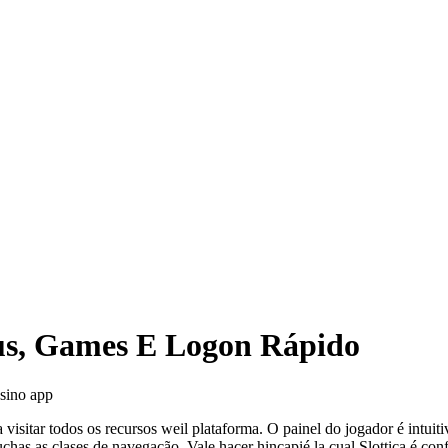
us, Games E Logon Rápido
visitar todos os recursos weil plataforma. O painel do jogador é intuiti
has as clases de navegação. Vale hacer hincapié la cual Slottica é conf