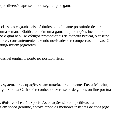
ta que diversão apresentando segurança e gama.
lássicos caça-níqueis até títulos ao palpitante possuindo dealers
de uma semana, Slottica contém uma gama de promoções incluindo
mo o qual não use códigos promocionais de maneira typical, o cassino
adores, constantemente trazendo novidades e recompensas atrativas. O
ating-system jogadores.
ossível ganhar 1 ponto no position geral.
idas systems preocupações sejam tratadas prontamente. Desta Maneira,
o. Slottica Casino é reconhecido zero setor de games on-line por tua
tênis, vôlei e até eSports. As cotações são competitivas e a
s em speed genuine, aproveitando os melhores instantes de cada jogo.