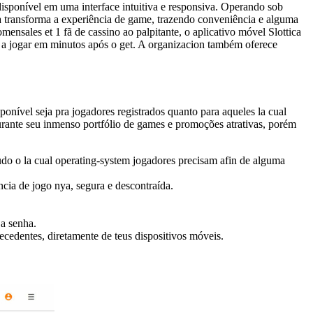
disponível em uma interface intuitiva e responsiva. Operando sob
a transforma a experiência de game, trazendo conveniência e alguma
mensales et 1 fã de cassino ao palpitante, o aplicativo móvel Slottica
 a jogar em minutos após o get. A organizacion também oferece
ponível seja pra jogadores registrados quanto para aqueles la cual
urante seu inmenso portfólio de games e promoções atrativas, porém
do o la cual operating-system jogadores precisam afin de alguma
ncia de jogo nya, segura e descontraída.
 a senha.
edentes, diretamente de teus dispositivos móveis.