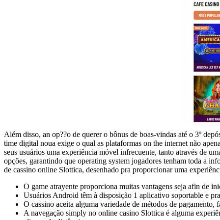
Além disso, an op??o de querer o bônus de boas-vindas até o 3º depósi
time digital noua exige o qual as plataformas on the internet não ape
seus usuários uma experiência móvel infrecuente, tanto através de uma
opções, garantindo que operating system jogadores tenham toda a info
de cassino online Slottica, desenhado pra proporcionar uma experiênc
O game atrayente proporciona muitas vantagens seja afin de inic
Usuários Android têm à disposição 1 aplicativo soportable e pra
O cassino aceita alguma variedade de métodos de pagamento, fa
A navegação simply no online casino Slottica é alguma experiê