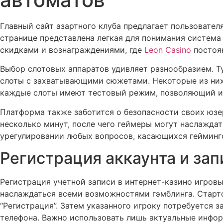
Главный сайт азартного клуба предлагает пользовател
странице представлена легкая для понимания система
скидками и вознаграждениями, где
Leon Casino
постоян
Выбор слотовых аппаратов удивляет разнообразием. Т
слоты с захватывающими сюжетами. Некоторые из них
каждые слоты имеют тестовый режим, позволяющий из
Платформа также заботится о безопасности своих юзе
несколько минут, после чего геймеры могут наслажда
урегулировании любых вопросов, касающихся гейминг
Регистрация аккаунта и зап
Регистрация учетной записи в интернет-казино игров
наслаждаться всеми возможностями гэмблинга. Старто
“Регистрация”. Затем указанного игроку потребуется
телефона. Важно использовать лишь актуальные инфор