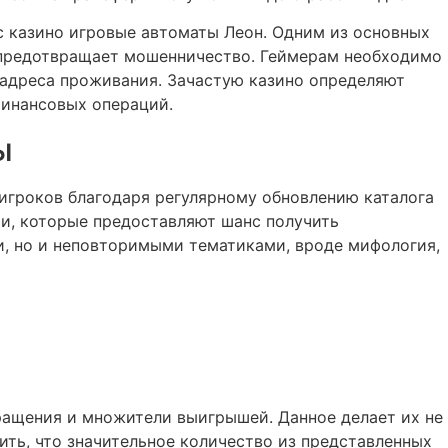
с казино игровые автоматы Леон. Одним из основных
 предотвращает мошенничество. Геймерам необходимо
е адреса проживания. Зачастую казино определяют
финансовых операций.
ы
игроков благодаря регулярному обновлению каталога
и, которые предоставляют шанс получить
ми, но и неповторимыми тематиками, вроде мифология,
ращения и множители выигрышей. Данное делает их не
ить, что значительное количество из представленных