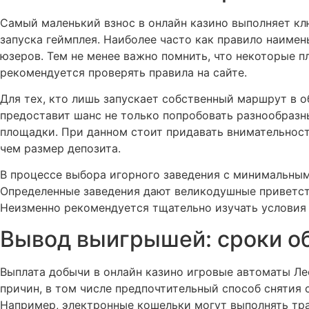
Самый маленький взнос в онлайн казино выполняет кл
запуска геймплея. Наиболее часто как правило наимен
юзеров. Тем не менее важно помнить, что некоторые п
рекомендуется проверять правила на сайте.
Для тех, кто лишь запускает собственный маршрут в 
предоставит шанс не только попробовать разнообразн
площадки. При данном стоит придавать внимательност
чем размер депозита.
В процессе выбора игорного заведения с минимальным
Определенные заведения дают великодушные приветст
Неизменно рекомендуется тщательно изучать условия
Вывод выигрышей: сроки об
Выплата добычи в онлайн казино игровые автоматы Ле
причин, в том числе предпочтительный способ снятия 
Например, электронные кошельки могут выполнять тран