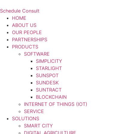
Schedule Consult
HOME
ABOUT US
OUR PEOPLE
PARTNERSHIPS
PRODUCTS
SOFTWARE
SIMPLICITY
STARLIGHT
SUNSPOT
SUNDESK
SUNTRACT
BLOCKCHAIN
INTERNET OF THINGS (IOT)
SERVICE
SOLUTIONS
SMART CITY
DIGITAL AGRICULTURE