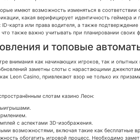
торые имеют возможность изменяться в соответствии 
икации, какая верифицирует идентичность геймера и
: ID-карта или права водителя, а также подтверждени
 что также важно учитывать при планировании своих 
овления и топовые автомат
тре внимания как начинающих игроков, так и опытных 
обновлений заметны слоты с нарастающими джекпотам
как Leon Casino, привлекают взор не только их приза
пространённым слотам казино Леон:
выигрышами.
ормлением.
ймплей с аспектами 3D-изображения.
выми возможностями, включая такие как бесплатные в
ожность обогатить игровой процесс. Необходимо замет