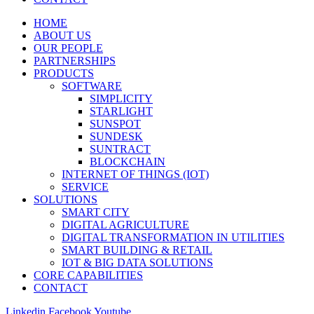
HOME
ABOUT US
OUR PEOPLE
PARTNERSHIPS
PRODUCTS
SOFTWARE
SIMPLICITY
STARLIGHT
SUNSPOT
SUNDESK
SUNTRACT
BLOCKCHAIN
INTERNET OF THINGS (IOT)
SERVICE
SOLUTIONS
SMART CITY
DIGITAL AGRICULTURE
DIGITAL TRANSFORMATION IN UTILITIES
SMART BUILDING & RETAIL
IOT & BIG DATA SOLUTIONS
CORE CAPABILITIES
CONTACT
Linkedin
Facebook
Youtube