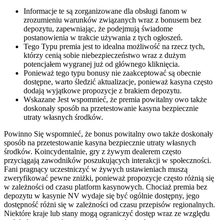
Informacje te są zorganizowane dla obsługi fanom w
zrozumieniu warunków związanych wraz z bonusem bez
depozytu, zapewniając, że podejmują świadome
postanowienia w trakcie używania z tych ogłoszeń.
Tego Typu premia jest to idealna możliwość na rzecz tych,
którzy cenią sobie niebezpieczeństwo wraz z dużym
potencjałem wygranej już od głównego kliknięcia.
Ponieważ tego typu bonusy nie zaakceptować są obecnie
dostępne, warto śledzić aktualizacje, ponieważ kasyna często
dodają wyjątkowe propozycje z brakiem depozytu.
Wskazane Jest wspomnieć, że premia powitalny owo także
doskonały sposób na przetestowanie kasyna bezpiecznie
utraty własnych środków.
Powinno Się wspomnieć, że bonus powitalny owo także doskonały
sposób na przetestowanie kasyna bezpiecznie utraty własnych
środków. Koincydentalnie, gry z żywym dealerem często
przyciągają zawodników poszukujących interakcji w społeczności.
Fani pragnący uczestniczyć w żywych ustawieniach muszą
zweryfikować pewne zniżki, ponieważ propozycje często różnią się
w zależności od czasu platform kasynowych. Chociaż premia bez
depozytu w kasynie NV wydaje się być ogólnie dostępny, jego
dostępność różni się w zależności od czasu przepisów regionalnych.
Niektóre kraje lub stany mogą ograniczyć dostęp wraz ze względu