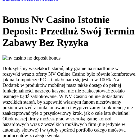
Bonus Nv Casino Istotnie
Deposit: Przedłuż Swój Termin
Zabawy Bez Ryzyka
Dołożyliśmy wszelakich starań, aby granie na smartfonie w
rozrywki wraz z oferty NV Online Casino było równie komfortowe,
jak na komputerze PC – i udało nam się jest to w 100%. Na
Dodatek w produktów mobilnej masz także dostęp do pełnej
funkcjonalności naszego kasyna, nic nie zaakceptować zostało
usunięte bądź zablokowane. W NV Casino online dokładamy
wszelkich starań, by zapewnić własnym fanom niezrównany
poziom wrażeń z funkcjonowania i wyprzedzamy konkurencję nie
zaakceptować tyle o przysłowiowy krok, jak o całe lata świetlne!
Obok naszej firmy możesz grać w szeroką gamę konsol
hazardowych wraz z wszelkich możliwych firm (nie jedynie w
automaty slotowe) i w tytuły spośród portfolio całego mnóstwa
producentów z całego świata.