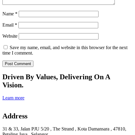
Name
*
Email
*
Website
Save my name, email, and website in this browser for the next
time I comment.
Driven By Values, Delivering On A
Vision.
Learn more
Address
31 & 33, Jalan PJU 5/20 , The Strand , Kota Damansara , 47810,
Petaling Jaya , Selangor