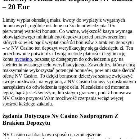
– 20 Eur
Limity wypłat określają maks. kwoty do wypłaty z wygranych
bonusowych, ogólnie ustalone na 3x do odwiedzenia 10x
pierwotnej wartości bonusu. Co ważne, większość kasyn wymaga
obowiązkowego minimalnego depozytu przed przetworzeniem
którychkolwiek bądź wypłat spośród bonusów z brakiem depozytu
– w NV Casino ten depozyt weryfikacyjny sięga dziesięciu zł. Ten
przechowanie potwierdza Twoją metodę płatności i legitimację
konta
nvcasino
, pozostając dostępnym do odwiedzenia gry na
spełnieniu własnego celu weryfikacyjnego. Zawodnicy, którzy chcą
maksymalnie wykorzystać potencjał bonusów, powinni stale śledzić
ofertę NV Casino. To dzięki bonusom dzierżysz szansę zwiększyć
swoje możliwości na wygraną, a NV Casino bonusy są doskonałym
narzędziem do odwiedzenia tegoż celu. Niezależnie od momentu
tegoż, bądź jesteś świeżym, lub stałym graczem, podaż bonusowa
NV Casino przynosi Wam możliwość czerpania wciąż więcej
spośród każdego zakładu.
żądania Dotyczące Nv Casino Nadprogram Z
Brakiem Depozytu
NV Casino cashback owo sposób na zmniejszenie