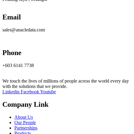
Email
sales@anacledata.com
Phone
+603 6141 7738
We touch the lives of millions of people across the world every day
with the solutions that we provide.
Linkedin
Facebook
Youtube
Company Link
About Us
Our People
Partnerships
Products