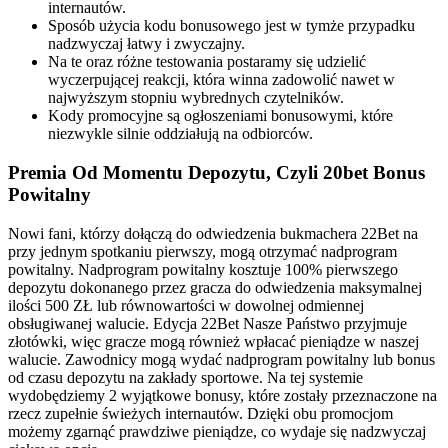
internautów.
Sposób użycia kodu bonusowego jest w tymże przypadku
nadzwyczaj łatwy i zwyczajny.
Na te oraz różne testowania postaramy się udzielić
wyczerpującej reakcji, która winna zadowolić nawet w
najwyższym stopniu wybrednych czytelników.
Kody promocyjne są ogłoszeniami bonusowymi, które
niezwykle silnie oddziałują na odbiorców.
Premia Od Momentu Depozytu, Czyli 20bet Bonus
Powitalny
Nowi fani, którzy dołączą do odwiedzenia bukmachera 22Bet na
przy jednym spotkaniu pierwszy, mogą otrzymać nadprogram
powitalny. Nadprogram powitalny kosztuje 100% pierwszego
depozytu dokonanego przez gracza do odwiedzenia maksymalnej
ilości 500 ZŁ lub równowartości w dowolnej odmiennej
obsługiwanej walucie. Edycja 22Bet Nasze Państwo przyjmuje
złotówki, więc gracze mogą również wpłacać pieniądze w naszej
walucie. Zawodnicy mogą wydać nadprogram powitalny lub bonus
od czasu depozytu na zakłady sportowe. Na tej systemie
wydobędziemy 2 wyjątkowe bonusy, które zostały przeznaczone na
rzecz zupełnie świeżych internautów. Dzięki obu promocjom
możemy zgarnąć prawdziwe pieniądze, co wydaje się nadzwyczaj