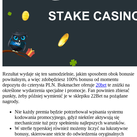
Rezultat wydaje się ten samodzielnie, jakim sposobem obok bonusie
powitalnym, a więc zdobędziesz 100% bonusu od momentu
depozytu do czterysta PLN. Bukmacher oferuje
20bet
te zniżki na
określone wydarzenia specjalne i promocje. Fan powinien zbierać
punkty, żeby później wymienić je w sklepiku 22Bet na pożądane
nagrody.
Nie każdy premia będzie potrzebował wpisania systemu
kodowania promocyjnego, gdyż niektóre aktywują się
mechanicznie tuż przy spełnieniu najlepszych warunków.
W strefie typerskiej również możemy liczyć na lukratywne
bonusy, skierowane stricte do odwiedzenia oryginalnych