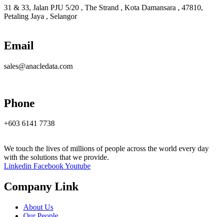
31 & 33, Jalan PJU 5/20 , The Strand , Kota Damansara , 47810,
Petaling Jaya , Selangor
Email
sales@anacledata.com
Phone
+603 6141 7738
We touch the lives of millions of people across the world every day
with the solutions that we provide.
Linkedin
Facebook
Youtube
Company Link
About Us
Our People