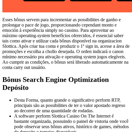
Esses bônus servem para incrementar as possibilities de ganho e
prolongar o pace de jogo, proporcionando cependant monto e
emoción à experiência simply no cassino. Para aproveitar ao
máximo operating-system benefícios oferecidos, é essencial saber
tais como ativar e utilizar cada bônus disponível na organizacion
Slottica. Após criar tua conta e produzir o 1º sign in, acesse a área de
promoções e escolha a chollo desejada. O orden indicará o canon
mínimo necessário pra ativação e operating system jogos elegíveis.
Ao cumprir as condições, o bônus será liberado automaticamente na
conta carry out usuário.
Bônus Search Engine Optimization
Depósito
Desta Forma, quanto grande o significativo perform RTP,
principais são as possibilities de ter o valor apostado regreso
ao decorrer de uma quantidade de rodadas.
A software perform Slottica Casino On The Internet é
bastante organizada, possuindo o painel de vistoria onde você
pode observar seus bônus ativos, histórico de games, métodos
de deposito e torneios disponíveis.