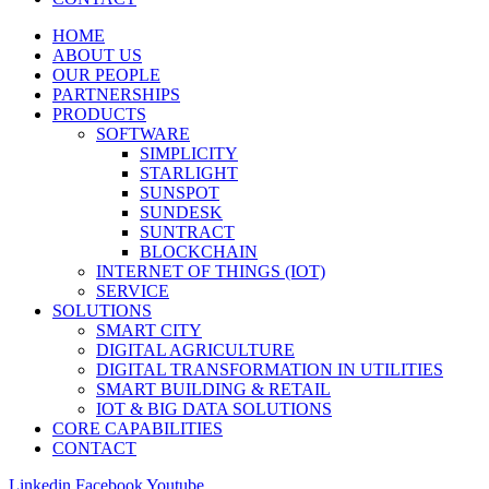
HOME
ABOUT US
OUR PEOPLE
PARTNERSHIPS
PRODUCTS
SOFTWARE
SIMPLICITY
STARLIGHT
SUNSPOT
SUNDESK
SUNTRACT
BLOCKCHAIN
INTERNET OF THINGS (IOT)
SERVICE
SOLUTIONS
SMART CITY
DIGITAL AGRICULTURE
DIGITAL TRANSFORMATION IN UTILITIES
SMART BUILDING & RETAIL
IOT & BIG DATA SOLUTIONS
CORE CAPABILITIES
CONTACT
Linkedin
Facebook
Youtube