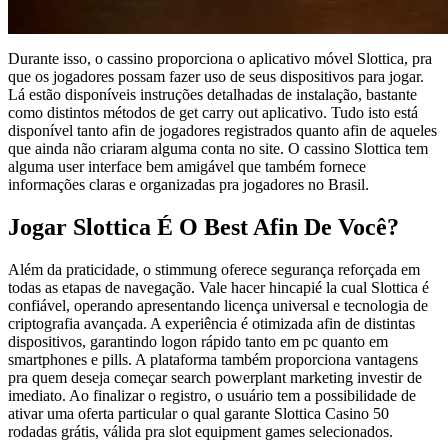
Durante isso, o cassino proporciona o aplicativo móvel Slottica, pra
que os jogadores possam fazer uso de seus dispositivos para jogar.
Lá estão disponíveis instruções detalhadas de instalação, bastante
como distintos métodos de get carry out aplicativo. Tudo isto está
disponível tanto afin de jogadores registrados quanto afin de aqueles
que ainda não criaram alguma conta no site. O cassino Slottica tem
alguma user interface bem amigável que também fornece
informações claras e organizadas pra jogadores no Brasil.
Jogar Slottica É O Best Afin De Você?
Além da praticidade, o stimmung oferece segurança reforçada em
todas as etapas de navegação. Vale hacer hincapié la cual Slottica é
confiável, operando apresentando licença universal e tecnologia de
criptografia avançada. A experiência é otimizada afin de distintas
dispositivos, garantindo logon rápido tanto em pc quanto em
smartphones e pills. A plataforma também proporciona vantagens
pra quem deseja começar search powerplant marketing investir de
imediato. Ao finalizar o registro, o usuário tem a possibilidade de
ativar uma oferta particular o qual garante Slottica Casino 50
rodadas grátis, válida pra slot equipment games selecionados.