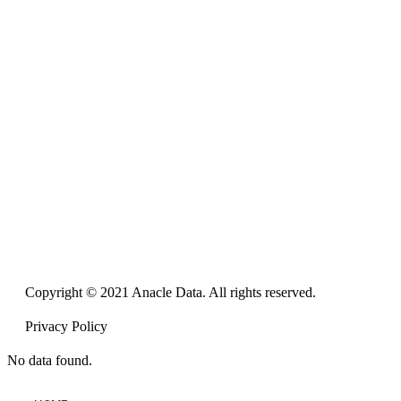
Copyright © 2021 Anacle Data. All rights reserved.
Privacy Policy
No data found.