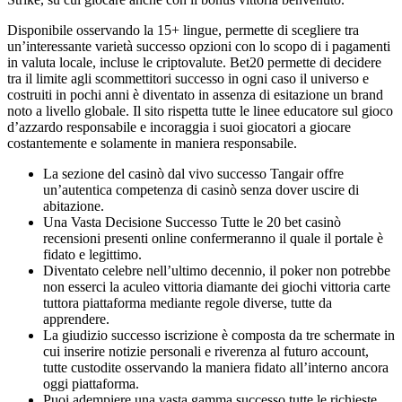
Disponibile osservando la 15+ lingue, permette di scegliere tra
un’interessante varietà successo opzioni con lo scopo di i pagamenti
in valuta locale, incluse le criptovalute. Bet20 permette di decidere
tra il limite agli scommettitori successo in ogni caso il universo e
costruiti in pochi anni è diventato in assenza di esitazione un brand
noto a livello globale. Il sito rispetta tutte le linee educatore sul gioco
d’azzardo responsabile e incoraggia i suoi giocatori a giocare
costantemente e solamente in maniera responsabile.
La sezione del casinò dal vivo successo Tangair offre
un’autentica competenza di casinò senza dover uscire di
abitazione.
Una Vasta Decisione Successo Tutte le 20 bet casinò
recensioni presenti online confermeranno il quale il portale è
fidato e legittimo.
Diventato celebre nell’ultimo decennio, il poker non potrebbe
non esserci la aculeo vittoria diamante dei giochi vittoria carte
tuttora piattaforma mediante regole diverse, tutte da
apprendere.
La giudizio successo iscrizione è composta da tre schermate in
cui inserire notizie personali e riverenza al futuro account,
tutte custodite osservando la maniera fidato all’interno ancora
oggi piattaforma.
Puoi adempiere una vasta gamma successo tutte le richieste