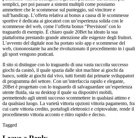
semplici, per poi passare a sistemi multipli come possiamo
ammettere che le scommesse sul punteggio, sul vincitore e
sull’handicap. L’offerta relativa ai bonus a causa di le scommesse
sportive è dedicata ai giocatori con un’esperienza solida con le
scommesse del web, come l’offerta bonus “Previsioni’ con lo
traguardo di esempio. È chiaro quale 20Bet ha ideato la sua
piattaforma prestando grande attenzione alle esigenze degli fruitori.
L’avvento del digitale non ha portato solo app e scommesse del
web, ciononostante ha anche rivoluzionato il procedimento in i quali
gli sport vengono praticati.
Il sito si distingue con lo traguardo di una vasta raccolta successo
giochi da casinò, il quale spazia dalle slot machine ai giochi da
banco, sottile ai giochi dal vivo, tutti forniti dai primarie sviluppatori
di programma del settore. Con un’interfaccia rapido e elegante,
20Bet è progettato con lo traguardo di salvaguardare un’esperienza
utente fluida, sia su desktop il quale su dispositivi mobili,
permettendo agli utenti successo scommettere in qualsiasi attimo e
da qualsiasi luogo. La varietà vittoria opzioni vittoria pagamento, fra
cui carte vittoria credito, portafogli elettronici e criptovalute, rende il
procedimento vittoria acconto e ritiro rapido e deciso.
Tagged
20 bet login
20bet casino
Leave a Reply