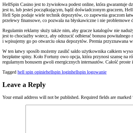
HellSpin Casino jest to żywiołowa podest online, która gwarantuje
jest to, lub jesteś początkującym, bądź doświadczonym graczem, H
Hell Spin podaje wiele technik depozytów, co zapewnia graczom łat
przelewy finansowe, co pozwala na błyskawiczne i nie problemowe 
Regulamin reklamy służy także nim, aby gracze katalogów nie naduży
jest to chociażby wstecz, aby odrzucić odbierać bonusu powitalneg
i wpisujemy go po otwarciu okna depozytów. Premia przyznawana 
W ten łatwy sposób możemy zasilić saldo użytkownika całkiem wysok
bezpłatne spiny. Koło Fortuny owo opcja, która przynosi szansę na r
regularnym bonusem gwoli energicznych internautów. Całość proste i
Tagged
hell spin opinie
hellspin login
hellspin logowanie
Leave a Reply
Your email address will not be published.
Required fields are marked