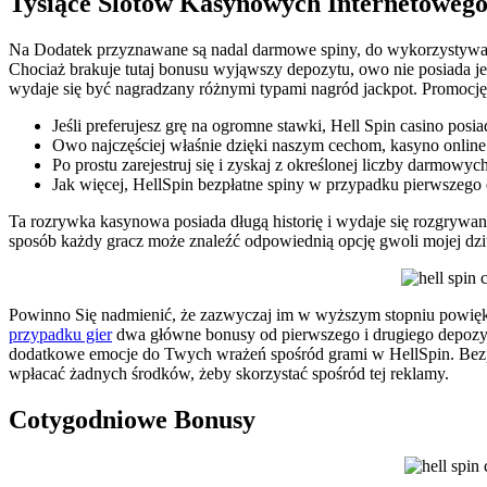
Tysiące Slotów Kasynowych Internetoweg
Na Dodatek przyznawane są nadal darmowe spiny, do wykorzystywania na
Chociaż brakuje tutaj bonusu wyjąwszy depozytu, owo nie posiada jes
wydaje się być nagradzany różnymi typami nagród jackpot. Promocję
Jeśli preferujesz grę na ogromne stawki, Hell Spin casino pos
Owo najczęściej właśnie dzięki naszym cechom, kasyno online
Po prostu zarejestruj się i zyskaj z określonej liczby darmo
Jak więcej, HellSpin bezpłatne spiny w przypadku pierwszego 
Ta rozrywka kasynowa posiada długą historię i wydaje się rozgrywan
sposób każdy gracz może znaleźć odpowiednią opcję gwoli mojej dziu
Powinno Się nadmienić, że zazwyczaj im w wyższym stopniu powięks
przypadku gier
dwa główne bonusy od pierwszego i drugiego depozytu
dodatkowe emocje do Twych wrażeń spośród grami w HellSpin. Bezp
wpłacać żadnych środków, żeby skorzystać spośród tej reklamy.
Cotygodniowe Bonusy