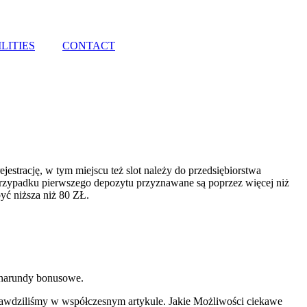
LITIES
CONTACT
estrację, w tym miejscu też slot należy do przedsiębiorstwa
przypadku pierwszego depozytu przyznawane są poprzez więcej niż
yć niższa niż 80 ZŁ.
a narundy bonusowe.
prawdziliśmy w współczesnym artykule. Jakie Możliwości ciekawe