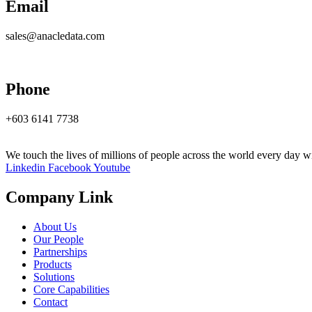
Email
sales@anacledata.com
Phone
+603 6141 7738
We touch the lives of millions of people across the world every day wi
Linkedin
Facebook
Youtube
Company Link
About Us
Our People
Partnerships
Products
Solutions
Core Capabilities
Contact