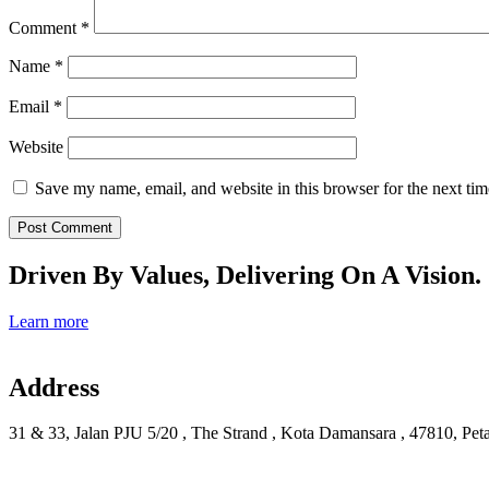
Comment
*
Name
*
Email
*
Website
Save my name, email, and website in this browser for the next ti
Driven By Values, Delivering On A Vision.
Learn more
Address
31 & 33, Jalan PJU 5/20 , The Strand , Kota Damansara , 47810, Peta