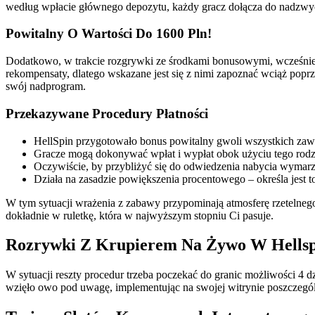
według wpłacie głównego depozytu, każdy gracz dołącza do nadzw
Powitalny O Wartości Do 1600 Pln!
Dodatkowo, w trakcie rozgrywki ze środkami bonusowymi, wcześniej 
rekompensaty, dlatego wskazane jest się z nimi zapoznać wciąż pop
swój nadprogram.
Przekazywane Procedury Płatności
HellSpin przygotowało bonus powitalny gwoli wszystkich zaw
Gracze mogą dokonywać wpłat i wypłat obok użyciu tego rodza
Oczywiście, by przybliżyć się do odwiedzenia nabycia wymarz
Działa na zasadzie powiększenia procentowego – określa jest
W tym sytuacji wrażenia z zabawy przypominają atmosferę rzetelnego
dokładnie w ruletkę, która w najwyższym stopniu Ci pasuje.
Rozrywki Z Krupierem Na Żywo W Hellsp
W sytuacji reszty procedur trzeba poczekać do granic możliwości 4 
wzięło owo pod uwagę, implementując na swojej witrynie poszczegól