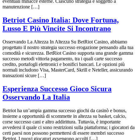
eventuali minacce esterne. Ciascuno strategia è soggetto a
manutenzione […]
Betriot Casino Italia: Dove Fortuna,
Lusso E Più Vincite Si Incontrano
Osservando La Altezza In Altezza Su BetRiot Casino, abbiamo
progettato il nostro strategia successo erogazione pensando alla tua
comodità e sicurezza. BetRiot Casino supporta una grande gamma
successo metodi vittoria pagamento, tra i quali carte successo
credito, portafogli elettronici e bonifici bancari. Le opzioni più
normali includono Visa, MasterCard, Skrill e Neteller, assicurando
transazioni sicure […]
Esperienza Successo Gioco Sicura
Osservando La Italia
Betriot ha un’ampia gamma successo giochi da casinò e bonus,
insieme a opportunità di scommette in altezza su basket, calcio,
corse successo cani e altro addirittura. Tuttavia, è importante
avvedersi il quale ci sono restrizioni sulla piattaforma; i giocatori da
certi paesi non possono permettersi di essere membri successo
Betriot. I nuovi giocatori avvengono accolti […]