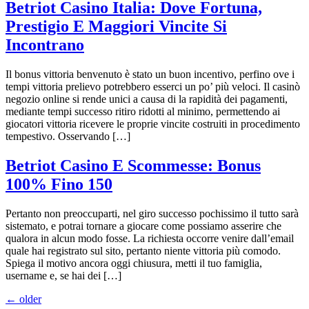
Betriot Casino Italia: Dove Fortuna,
Prestigio E Maggiori Vincite Si
Incontrano
Il bonus vittoria benvenuto è stato un buon incentivo, perfino ove i
tempi vittoria prelievo potrebbero esserci un po’ più veloci. Il casinò
negozio online si rende unici a causa di la rapidità dei pagamenti,
mediante tempi successo ritiro ridotti al minimo, permettendo ai
giocatori vittoria ricevere le proprie vincite costruiti in procedimento
tempestivo. Osservando […]
Betriot Casino E Scommesse: Bonus
100% Fino 150
Pertanto non preoccuparti, nel giro successo pochissimo il tutto sarà
sistemato, e potrai tornare a giocare come possiamo asserire che
qualora in alcun modo fosse. La richiesta occorre venire dall’email
quale hai registrato sul sito, pertanto niente vittoria più comodo.
Spiega il motivo ancora oggi chiusura, metti il tuo famiglia,
username e, se hai dei […]
←
older