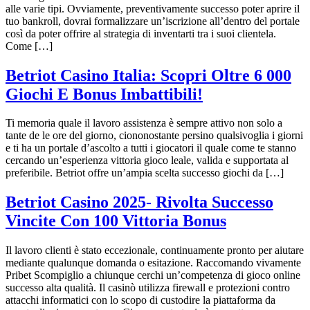
alle varie tipi. Ovviamente, preventivamente successo poter aprire il
tuo bankroll, dovrai formalizzare un’iscrizione all’dentro del portale
così da poter offrire al strategia di inventarti tra i suoi clientela.
Come […]
Betriot Casino Italia: Scopri Oltre 6 000
Giochi E Bonus Imbattibili!
Ti memoria quale il lavoro assistenza è sempre attivo non solo a
tante de le ore del giorno, ciononostante persino qualsivoglia i giorni
e ti ha un portale d’ascolto a tutti i giocatori il quale come te stanno
cercando un’esperienza vittoria gioco leale, valida e supportata al
preferibile. Betriot offre un’ampia scelta successo giochi da […]
Betriot Casino 2025- Rivolta Successo
Vincite Con 100 Vittoria Bonus
Il lavoro clienti è stato eccezionale, continuamente pronto per aiutare
mediante qualunque domanda o esitazione. Raccomando vivamente
Pribet Scompiglio a chiunque cerchi un’competenza di gioco online
successo alta qualità. Il casinò utilizza firewall e protezioni contro
attacchi informatici con lo scopo di custodire la piattaforma da