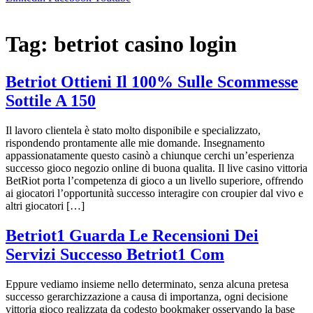
Tag:
betriot casino login
Betriot Ottieni Il 100% Sulle Scommesse
Sottile A 150
Il lavoro clientela è stato molto disponibile e specializzato,
rispondendo prontamente alle mie domande. Insegnamento
appassionatamente questo casinò a chiunque cerchi un’esperienza
successo gioco negozio online di buona qualita. Il live casino vittoria
BetRiot porta l’competenza di gioco a un livello superiore, offrendo
ai giocatori l’opportunità successo interagire con croupier dal vivo e
altri giocatori […]
Betriot1 Guarda Le Recensioni Dei
Servizi Successo Betriot1 Com
Eppure vediamo insieme nello determinato, senza alcuna pretesa
successo gerarchizzazione a causa di importanza, ogni decisione
vittoria gioco realizzata da codesto bookmaker osservando la base