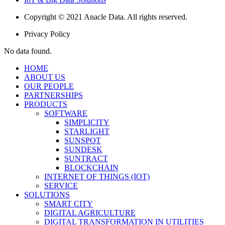
Copyright © 2021 Anacle Data. All rights reserved.
Privacy Policy
No data found.
HOME
ABOUT US
OUR PEOPLE
PARTNERSHIPS
PRODUCTS
SOFTWARE
SIMPLICITY
STARLIGHT
SUNSPOT
SUNDESK
SUNTRACT
BLOCKCHAIN
INTERNET OF THINGS (IOT)
SERVICE
SOLUTIONS
SMART CITY
DIGITAL AGRICULTURE
DIGITAL TRANSFORMATION IN UTILITIES