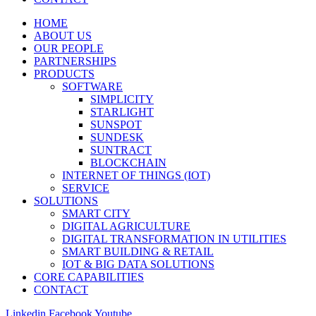
HOME
ABOUT US
OUR PEOPLE
PARTNERSHIPS
PRODUCTS
SOFTWARE
SIMPLICITY
STARLIGHT
SUNSPOT
SUNDESK
SUNTRACT
BLOCKCHAIN
INTERNET OF THINGS (IOT)
SERVICE
SOLUTIONS
SMART CITY
DIGITAL AGRICULTURE
DIGITAL TRANSFORMATION IN UTILITIES
SMART BUILDING & RETAIL
IOT & BIG DATA SOLUTIONS
CORE CAPABILITIES
CONTACT
Linkedin
Facebook
Youtube