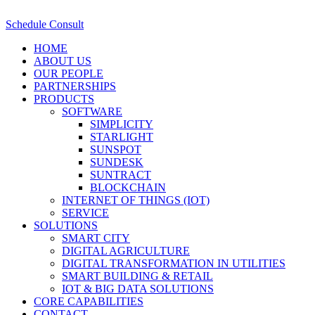
Schedule Consult
HOME
ABOUT US
OUR PEOPLE
PARTNERSHIPS
PRODUCTS
SOFTWARE
SIMPLICITY
STARLIGHT
SUNSPOT
SUNDESK
SUNTRACT
BLOCKCHAIN
INTERNET OF THINGS (IOT)
SERVICE
SOLUTIONS
SMART CITY
DIGITAL AGRICULTURE
DIGITAL TRANSFORMATION IN UTILITIES
SMART BUILDING & RETAIL
IOT & BIG DATA SOLUTIONS
CORE CAPABILITIES
CONTACT