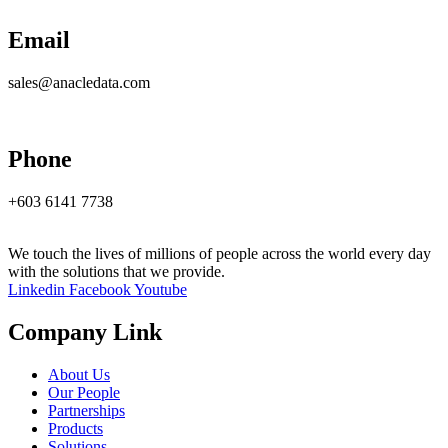
Email
sales@anacledata.com
Phone
+603 6141 7738
We touch the lives of millions of people across the world every day
with the solutions that we provide.
Linkedin
Facebook
Youtube
Company Link
About Us
Our People
Partnerships
Products
Solutions