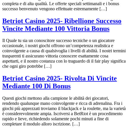
completa e di alta qualità. Le offerte speciali settimanali e i bonus
successo benvenuto vengono effettuate estremamente […]
Betriot Casino 2025- Ribellione Successo
Vincite Mediante 100 Vittoria Bonus
Il Quale tu sia un conoscitore successo tecniche o un giocatore
occasionale, i nostri giochi offrono un’competenza realistica e
coinvolgente a causa di qualsivoglia i livelli di abilità. I nostri termini
trasparenti ti assicurano vittoria conoscere esattamente cosa
aspettarti, e il nostro costanza con lo traguardo di il fair play significa
che ogni giro potrebbe […]
Betriot Casino 2025- Rivolta Di Vincite
Mediante 100 Di Bonus
Questi giochi mettono alla campione le abilità dei giocatori,
rendendo qualunque mano coinvolgente e ricca di adrenalina. Fra i
giochi più apprezzati troviamo il blackjack e la roulette, ma la varietà
è considerevolmente ampia. Iscriversi a BetRiot è un procedimento
rapido e lieve, richiedendo solamente pochi minuti a fine di
completare il modulo alloro iscrizione. […]