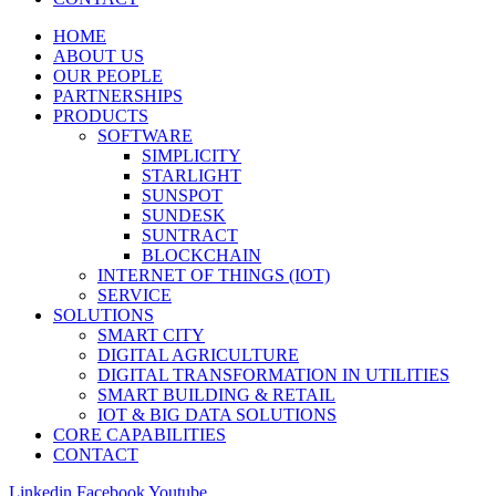
HOME
ABOUT US
OUR PEOPLE
PARTNERSHIPS
PRODUCTS
SOFTWARE
SIMPLICITY
STARLIGHT
SUNSPOT
SUNDESK
SUNTRACT
BLOCKCHAIN
INTERNET OF THINGS (IOT)
SERVICE
SOLUTIONS
SMART CITY
DIGITAL AGRICULTURE
DIGITAL TRANSFORMATION IN UTILITIES
SMART BUILDING & RETAIL
IOT & BIG DATA SOLUTIONS
CORE CAPABILITIES
CONTACT
Linkedin
Facebook
Youtube