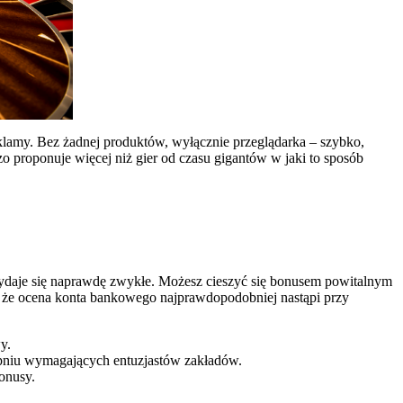
klamy. Bez żadnej produktów, wyłącznie przeglądarka – szybko,
o proponuje więcej niż gier od czasu gigantów w jaki to sposób
ydaje się naprawdę zwykłe. Możesz cieszyć się bonusem powitalnym
 że ocena konta bankowego najprawdopodobniej nastąpi przy
y.
opniu wymagających entuzjastów zakładów.
onusy.