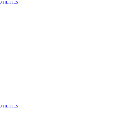
TILITIES
TILITIES