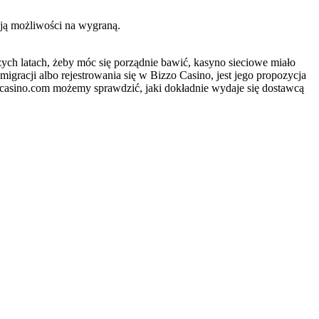
ją możliwości na wygraną.
zych latach, żeby móc się porządnie bawić, kasyno sieciowe miało
gracji albo rejestrowania się w Bizzo Casino, jest jego propozycja
zocasino.com możemy sprawdzić, jaki dokładnie wydaje się dostawcą