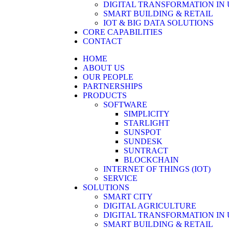
DIGITAL TRANSFORMATION IN U
SMART BUILDING & RETAIL
IOT & BIG DATA SOLUTIONS
CORE CAPABILITIES
CONTACT
HOME
ABOUT US
OUR PEOPLE
PARTNERSHIPS
PRODUCTS
SOFTWARE
SIMPLICITY
STARLIGHT
SUNSPOT
SUNDESK
SUNTRACT
BLOCKCHAIN
INTERNET OF THINGS (IOT)
SERVICE
SOLUTIONS
SMART CITY
DIGITAL AGRICULTURE
DIGITAL TRANSFORMATION IN U
SMART BUILDING & RETAIL