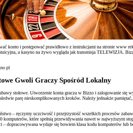
ować konto i postępować prawidłowo z instrukcjami na stronie www re
 intuicyjna, a kasyno na żywo wygląda jak transmisja TELEWIZJA. Bizz
utowe Gwoli Graczy Spośród Lokalny
abawy stołowe. Utworzenie konta gracza w Bizzo i zalogowanie się w
zaledwie parę nieskomplikowanych kroków. Należy jednakże pamiętać,
ństwo – ręczymy uczciwość i przejrzystość wszelkich procesów zabaw
00 komputerów, które spełnią przewidywania nawet w najwyższym st
ci – dopracowywana wydaje się bowiem klasa kodu komputerów lub b