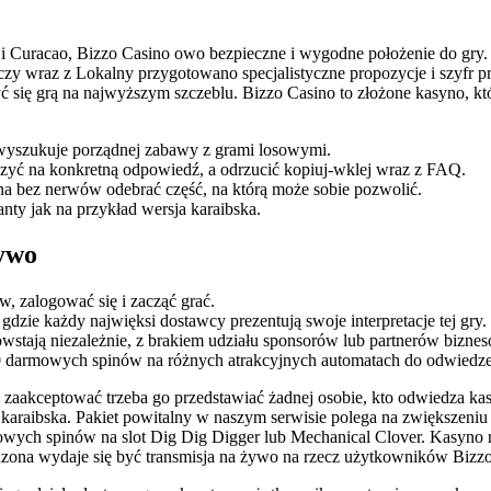
cji Curacao, Bizzo Casino owo bezpieczne i wygodne położenie do gry
zy wraz z Lokalny przygotowano specjalistyczne propozycje i szyfr p
yć się grą na najwyższym szczeblu. Bizzo Casino to złożone kasyno, 
u wyszukuje porządnej zabawy z grami losowymi.
zyć na konkretną odpowiedź, a odrzucić kopiuj-wklej wraz z FAQ.
na bez nerwów odebrać część, na którą może sobie pozwolić.
ty jak na przykład wersja karaibska.
ywo
, zalogować się i zacząć grać.
zie każdy najwięksi dostawcy prezentują swoje interpretacje tej gry.
wstają niezależnie, z brakiem udziału sponsorów lub partnerów bizne
0 darmowych spinów na różnych atrakcyjnych automatach do odwiedzen
e zaakceptować trzeba go przedstawiać żadnej osobie, kto odwiedza kas
raibska. Pakiet powitalny w naszym serwisie polega na zwiększeniu k
sowych spinów na slot Dig Dig Digger lub Mechanical Clover. Kasyno
adzona wydaje się być transmisja na żywo na rzecz użytkowników Bizzo