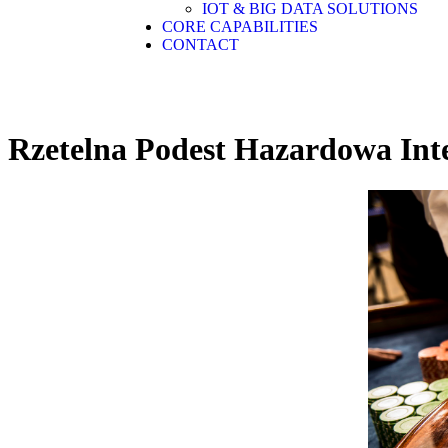
IOT & BIG DATA SOLUTIONS
CORE CAPABILITIES
CONTACT
Rzetelna Podest Hazardowa Int