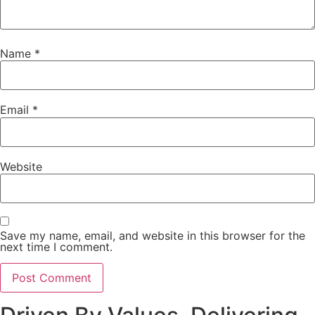
Name
*
Email
*
Website
Save my name, email, and website in this browser for the
next time I comment.