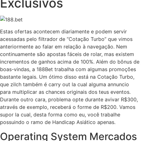
Exclusivos
Estas ofertas acontecem diariamente e podem servir
acessadas pelo filtrador de “Cotação Turbo” que vimos
anteriormente ao falar em relação à navegação. Nem
continuamente são apostas fáceis de rolar, mas existem
incrementos de ganhos acima de 100%. Além do bônus de
boas-vindas, a 188Bet trabalha com algumas promoções
bastante legais. Um ótimo disso está na Cotação Turbo,
que zilch também é carry out la cual alguma annuncio
para multiplicar as chances originais dos teus eventos.
Durante outro cara, problema opte durante avivar R$300,
através de exemplo, receberá o forme de R$200. Vamos
supor la cual, desta forma como eu, você trabalhe
possuindo o ramo de Handicap Asiático apenas.
Operating System Mercados