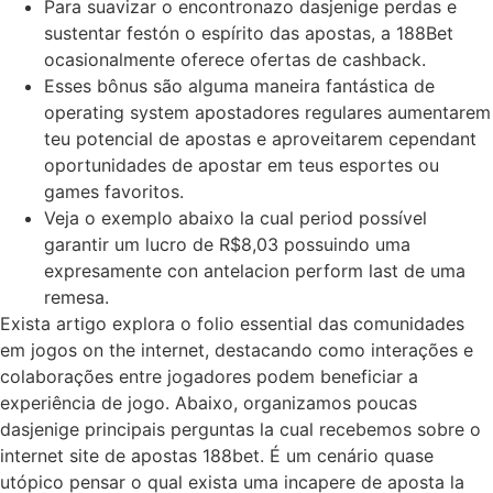
Para suavizar o encontronazo dasjenige perdas e
sustentar festón o espírito das apostas, a 188Bet
ocasionalmente oferece ofertas de cashback.
Esses bônus são alguma maneira fantástica de
operating system apostadores regulares aumentarem
teu potencial de apostas e aproveitarem cependant
oportunidades de apostar em teus esportes ou
games favoritos.
Veja o exemplo abaixo la cual period possível
garantir um lucro de R$8,03 possuindo uma
expresamente con antelacion perform last de uma
remesa.
Exista artigo explora o folio essential das comunidades
em jogos on the internet, destacando como interações e
colaborações entre jogadores podem beneficiar a
experiência de jogo. Abaixo, organizamos poucas
dasjenige principais perguntas la cual recebemos sobre o
internet site de apostas 188bet. É um cenário quase
utópico pensar o qual exista uma incapere de aposta la