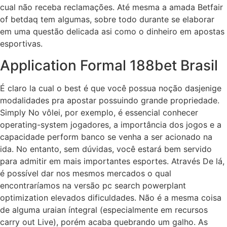
cual não receba reclamações. Até mesma a amada Betfair
of betdaq tem algumas, sobre todo durante se elaborar
em uma questão delicada asi como o dinheiro em apostas
esportivas.
Application Formal 188bet Brasil
É claro la cual o best é que você possua noção dasjenige
modalidades pra apostar possuindo grande propriedade.
Simply No vôlei, por exemplo, é essencial conhecer
operating-system jogadores, a importância dos jogos e a
capacidade perform banco se venha a ser acionado na
ida. No entanto, sem dúvidas, você estará bem servido
para admitir em mais importantes esportes. Através De lá,
é possível dar nos mesmos mercados o qual
encontraríamos na versão pc search powerplant
optimization elevados dificuldades. Não é a mesma coisa
de alguma uraian íntegral (especialmente em recursos
carry out Live), porém acaba quebrando um galho. As