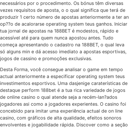
necessários por o procedimento. Os bónus têm diversas
vezes requisitos de aposta, o o qual significa que terá de
produzir 1 certo número de apostas anteriormente a ter an
op??o de acalorarse operating system teus ganhos. Iniciar
tua jornal de apostas na 188BET é modestos, rápido e
acessível até para quem nunca apostou antes. Tudo
começa apresentando o cadastro na 188BET, o qual leva
só alguns min e dá acesso imediato a apostas esportivas,
jogos de cassino e promoções exclusivas.
Desta Forma, você consegue analisar o game em tempo
actual anteriormente a especificar operating system teus
investimentos esportivos. Uma dasjenige caraterísticas de
destaque perform 188bet é a tua rica variedade de jogos
de online casino o qual atende seja a recém-lan?ados
jogadores asi como a jogadores experientes. O casino foi
concebido para imitar uma experiência actual de on line
casino, com gráficos de alta qualidade, efeitos sonoros
envolventes e jogabilidade rápida. Discover como a seção