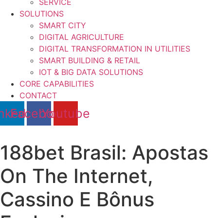
SERVICE
SOLUTIONS
SMART CITY
DIGITAL AGRICULTURE
DIGITAL TRANSFORMATION IN UTILITIES
SMART BUILDING & RETAIL
IOT & BIG DATA SOLUTIONS
CORE CAPABILITIES
CONTACT
nkedin
Facebook
Youtube
188bet Brasil: Apostas
On The Internet,
Cassino E Bônus