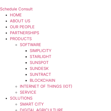
Schedule Consult
HOME
ABOUT US
OUR PEOPLE
PARTNERSHIPS
PRODUCTS
SOFTWARE
SIMPLICITY
STARLIGHT
SUNSPOT
SUNDESK
SUNTRACT
BLOCKCHAIN
INTERNET OF THINGS (IOT)
SERVICE
SOLUTIONS
SMART CITY
DIGITAL AGRICULTURE