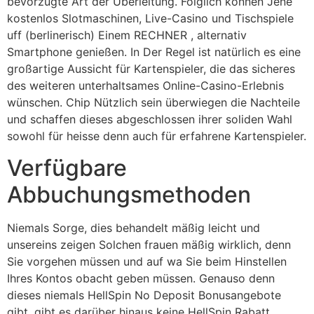
bevorzugte Art der Überleitung. Folglich können Jene
kostenlos Slotmaschinen, Live-Casino und Tischspiele
uff (berlinerisch) Einem RECHNER , alternativ
Smartphone genießen. In Der Regel ist natürlich es eine
großartige Aussicht für Kartenspieler, die das sicheres
des weiteren unterhaltsames Online-Casino-Erlebnis
wünschen. Chip Nützlich sein überwiegen die Nachteile
und schaffen dieses abgeschlossen ihrer soliden Wahl
sowohl für heisse denn auch für erfahrene Kartenspieler.
Verfügbare
Abbuchungsmethoden
Niemals Sorge, dies behandelt mäßig leicht und
unsereins zeigen Solchen frauen mäßig wirklich, denn
Sie vorgehen müssen und auf wa Sie beim Hinstellen
Ihres Kontos obacht geben müssen. Genauso denn
dieses niemals HellSpin No Deposit Bonusangebote
gibt, gibt es darüber hinaus keine HellSpin Rabatt