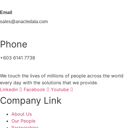
Email
sales@anacledata.com
Phone
+603 6141 7738
We touch the lives of millions of people across the world
every day with the solutions that we provide.
Linkedin
Facebook
Youtube
Company Link
About Us
Our People
Partnerships