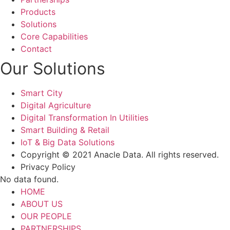
Products
Solutions
Core Capabilities
Contact
Our Solutions
Smart City
Digital Agriculture
Digital Transformation In Utilities
Smart Building & Retail
IoT & Big Data Solutions
Copyright © 2021 Anacle Data. All rights reserved.
Privacy Policy
No data found.
HOME
ABOUT US
OUR PEOPLE
PARTNERSHIPS