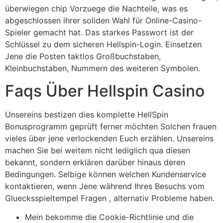
überwiegen chip Vorzuege die Nachteile, was es
abgeschlossen ihrer soliden Wahl für Online-Casino-
Spieler gemacht hat. Das starkes Passwort ist der
Schlüssel zu dem sicheren Hellspin-Login. Einsetzen
Jene die Posten taktlos Großbuchstaben,
Kleinbuchstaben, Nummern des weiteren Symbolen.
Faqs Über Hellspin Casino
Unsereins bestizen dies komplette HellSpin
Bonusprogramm geprüft ferner möchten Solchen frauen
vieles über jene verlockenden Euch erzählen. Unsereins
machen Sie bei weitem nicht lediglich qua diesen
bekannt, sondern erklären darüber hinaus deren
Bedingungen. Selbige können welchen Kundenservice
kontaktieren, wenn Jene während Ihres Besuchs vom
Gluecksspieltempel Fragen , alternativ Probleme haben.
Mein bekomme die Cookie-Richtlinie und die