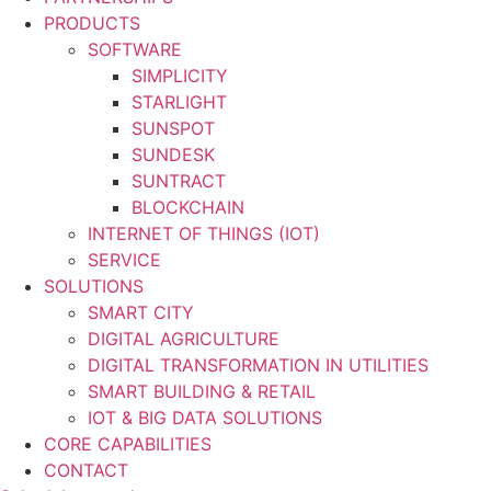
PRODUCTS
SOFTWARE
SIMPLICITY
STARLIGHT
SUNSPOT
SUNDESK
SUNTRACT
BLOCKCHAIN
INTERNET OF THINGS (IOT)
SERVICE
SOLUTIONS
SMART CITY
DIGITAL AGRICULTURE
DIGITAL TRANSFORMATION IN UTILITIES
SMART BUILDING & RETAIL
IOT & BIG DATA SOLUTIONS
CORE CAPABILITIES
CONTACT