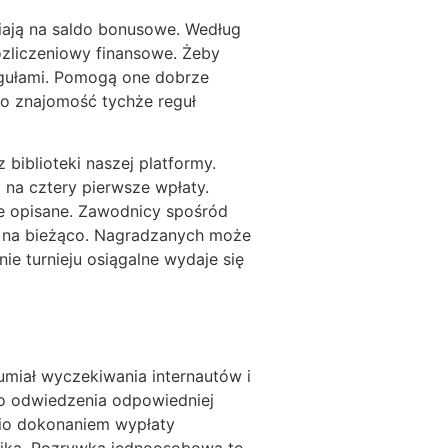
iają na saldo bonusowe. Według
ozliczeniowy finansowe. Żeby
egułami. Pomogą one dobrze
o znajomość tychże reguł
biblioteki naszej platformy.
na cztery pierwsze wpłaty.
ie opisane. Zawodnicy spośród
y na bieżąco. Nagradzanych może
e turnieju osiągalne wydaje się
umiał wyczekiwania internautów i
do odwiedzenia odpowiedniej
nio dokonaniem wypłaty
nika. Rozrywka jednoosobowa to