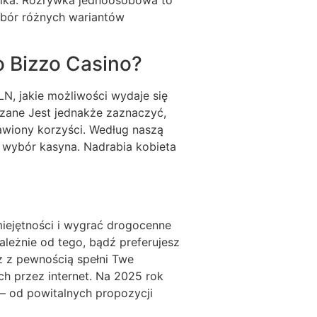
ybór różnych wariantów
 Bizzo Casino?
N, jakie możliwości wydaje się
ane Jest jednakże zaznaczyć,
bawiony korzyści. Według naszą
 o wybór kasyna. Nadrabia kobieta
miejętności i wygrać drogocenne
leżnie od tego, bądź preferujesz
z z pewnością spełni Twe
h przez internet. Na 2025 rok
– od powitalnych propozycji