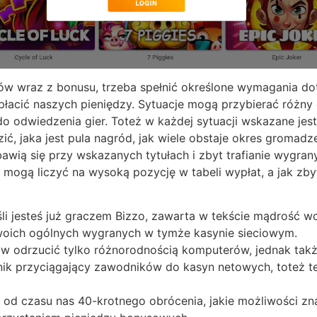
 wraz z bonusu, trzeba spełnić określone wymagania doty
płacić naszych pieniędzy. Sytuacje mogą przybierać różny
 odwiedzenia gier. Toteż w każdej sytuacji wskazane jest
dzić, jaka jest pula nagród, jak wiele obstaje okres gromadz
bawią się przy wskazanych tytułach i zbyt trafianie wygra
, mogą liczyć na wysoką pozycję w tabeli wypłat, a jak zb
eśli jesteś już graczem Bizzo, zawarta w tekście mądrość 
woich ogólnych wygranych w tymże kasynie sieciowym.
ów odrzucić tylko różnorodnością komputerów, jednak takż
ik przyciągający zawodników do kasyn netowych, toteż t
od czasu nas 40-krotnego obrócenia, jakie możliwości zn