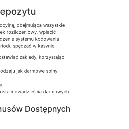
Depozytu
ocyjną, obejmująca wszystkie
k rozliczeniowy, wpłacić
adzenie systemu kodowania
riodu spędzać w kasynie.
stawiać zakłady, korzystając
rodzaju jak darmowe spiny,
a.
postaci dwadzieścia darmowych
onusów Dostępnych