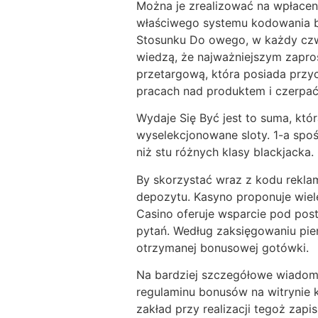
Można je zrealizować na wpłaceni
właściwego systemu kodowania b
Stosunku Do owego, w każdy czwa
wiedzą, że najważniejszym zapro
przetargową, która posiada przyc
pracach nad produktem i czerpać 
Wydaje Się Być jest to suma, któ
wyselekcjonowane sloty. 1-a spo
niż stu różnych klasy blackjacka
By skorzystać wraz z kodu rekla
depozytu. Kasyno proponuje wiele
Casino oferuje wsparcie pod po
pytań. Według zaksięgowaniu pie
otrzymanej bonusowej gotówki.
Na bardziej szczegółowe wiadomo
regulaminu bonusów na witrynie 
zakład przy realizacji tegoż zapis