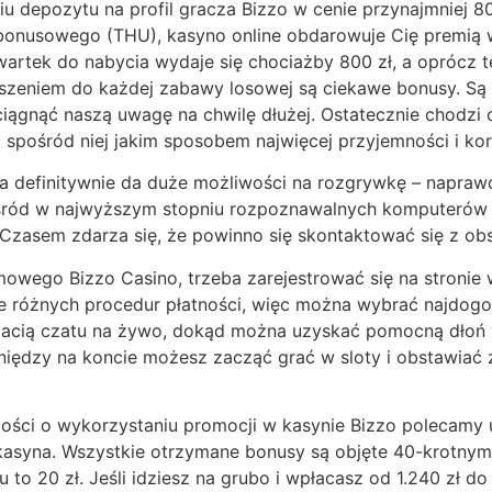
u depozytu na profil gracza Bizzo w cenie przynajmniej 80
onusowego (THU), kasyno online obdarowuje Cię premią
rtek do nabycia wydaje się chociażby 800 zł, a oprócz t
szeniem do każdej zabawy losowej są ciekawe bonusy. Są
iągnąć naszą uwagę na chwilę dłużej. Ostatecznie chodzi 
spośród niej jakim sposobem najwięcej przyjemności i kor
ra definitywnie da duże możliwości na rozgrywkę – napraw
śród w najwyższym stopniu rozpoznawalnych komputerów k
. Czasem zdarza się, że powinno się skontaktować się z ob
mowego Bizzo Casino, trzeba zarejestrować się na stroni
 różnych procedur płatności, więc można wybrać najdogodn
stacią czatu na żywo, dokąd można uzyskać pomocną dłoń
niędzy na koncie możesz zacząć grać w sloty i obstawiać 
ści o wykorzystaniu promocji w kasynie Bizzo polecamy 
kasyna. Wszystkie otrzymane bonusy są objęte 40-krotny
u to 20 zł. Jeśli idziesz na grubo i wpłacasz od 1.240 zł d