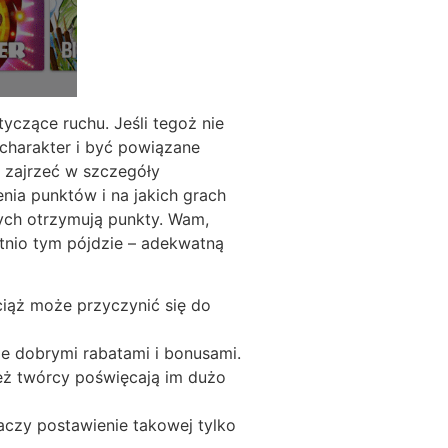
czące ruchu. Jeśli tegoż nie
 charakter i być powiązane
 zajrzeć w szczegóły
enia punktów i na jakich grach
nych otrzymują punkty. Wam,
ytnio tym pójdzie – adekwatną
wciąż może przyczynić się do
e dobrymi rabatami i bonusami.
eż twórcy poświęcają im dużo
aczy postawienie takowej tylko