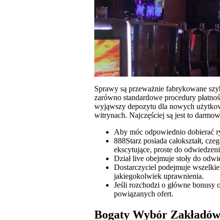
Sprawy są przeważnie fabrykowane szyb
zarówno standardowe procedury płatnośc
wyjąwszy depozytu dla nowych użytkown
witrynach. Najczęściej są jest to dar
Aby móc odpowiednio dobierać ry
888Starz posiada całokształt, cz
ekscytujące, proste do odwiedzen
Dział live obejmuje stoły do odwi
Dostarczyciel podejmuje wszelkie
jakiegokolwiek uprawnienia.
Jeśli rozchodzi o główne bonusy
powiązanych ofert.
Bogaty Wybór Zakładó