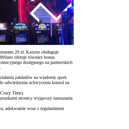
momentu 20 zł. Kasyno obsługuje
88Starz oferuje również bonus
omocyjnego dostępnego na partnerskich
.
ziałania zakładów na wiadomy sport.
h do odwiedzenia uchwycenia konsol na
 Crazy Time).
warunkami stronicy wyjąwszy naruszania
zu, adekwatnie wraz z regulaminem