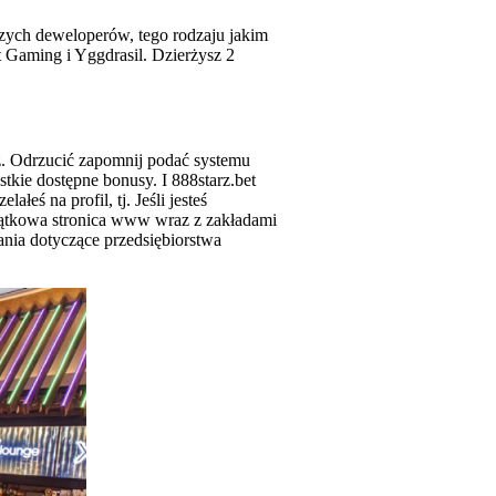
zych deweloperów, tego rodzaju jakim
Gaming i Yggdrasil. Dzierżysz 2
rz. Odrzucić zapomnij podać systemu
kie dostępne bonusy. I 888starz.bet
łeś na profil, tj. Jeśli jesteś
yjątkowa stronica www wraz z zakładami
nia dotyczące przedsiębiorstwa