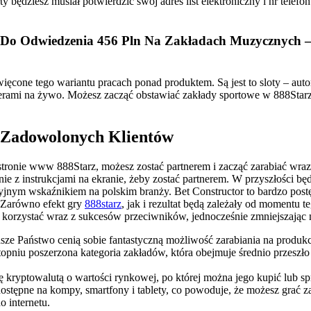
erty będziesz musiał potwierdzić swój adres list elektroniczny i nr tel
us Do Odwiedzenia 456 Pln Na Zakładach Muzycznych 
święcone tego wariantu pracach ponad produktem. Są jest to sloty – au
ierami na żywo. Możesz zacząć obstawiać zakłady sportowe w 888Starz
 Zadowolonych Klientów
 stronie www 888Starz, możesz zostać partnerem i zacząć zarabiać wraz
nie z instrukcjami na ekranie, żeby zostać partnerem. W przyszłości 
cyjnym wskaźnikiem na polskim branży. Bet Constructor to bardzo post
 Zarówno efekt gry
888starz
, jak i rezultat będą zależały od momentu t
o korzystać wraz z sukcesów przeciwników, jednocześnie zmniejszając
e Państwo cenią sobie fantastyczną możliwość zarabiania na produkcj
niu poszerzona kategoria zakładów, która obejmuje średnio przeszło
ę kryptowalutą o wartości rynkowej, po której można jego kupić lub sp
dostępne na kompy, smartfony i tablety, co powoduje, że możesz grać
o internetu.