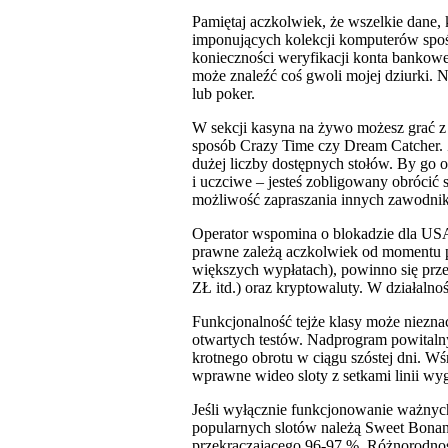
Pamiętaj aczkolwiek, że wszelkie dane, 
imponujących kolekcji komputerów spośr
konieczności weryfikacji konta bankoweg
może znaleźć coś gwoli mojej dziurki. 
lub poker.
W sekcji kasyna na żywo możesz grać z 
sposób Crazy Time czy Dream Catcher. 
dużej liczby dostępnych stołów. By go 
i uczciwe – jesteś zobligowany obrócić s
możliwość zapraszania innych zawodnikó
Operator wspomina o blokadzie dla USA, 
prawne zależą aczkolwiek od momentu p
większych wypłatach), powinno się prz
ZŁ itd.) oraz kryptowaluty. W działaln
Funkcjonalność tejże klasy może niezna
otwartych testów. Nadprogram powitaln
krotnego obrotu w ciągu szóstej dni. W
wprawne wideo sloty z setkami linii wy
Jeśli wyłącznie funkcjonowanie ważny
popularnych slotów należą Sweet Bonan
przekraczającego 96‑97 %. Różnorodnoś