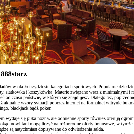
888starz
akładów w około trzydziestu kategoriach sportowych. Popularne dzied
orty, siatkowka i koszykówka. Materie związane wraz z minimalnymi 
ć od czasu państwie, w którym się znajdujesz. Dlatego też, poprzedn
dź aktualne wzory sytuacji poprzez internet na formalnej witrynie bu
bingo, blackjack bądź poker.
em wydaje się piłka nożna, ale odmienne sporty również oferują ogr
dokąd nowi fani mogą liczyć na różnorodne oferty bonusowe, w tymże
ądze są natychmiast dopisywane do odwiedzenia salda.