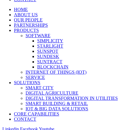
HOME
ABOUT US
OUR PEOPLE
PARTNERSHIPS
PRODUCTS
SOFTWARE
SIMPLICITY
STARLIGHT
SUNSPOT
SUNDESK
SUNTRACT
BLOCKCHAIN
INTERNET OF THINGS (IOT)
SERVICE
SOLUTIONS
SMART CITY
DIGITAL AGRICULTURE
DIGITAL TRANSFORMATION IN UTILITIES
SMART BUILDING & RETAIL
IOT & BIG DATA SOLUTIONS
CORE CAPABILITIES
CONTACT
Linkedin
Facebook
Youtube