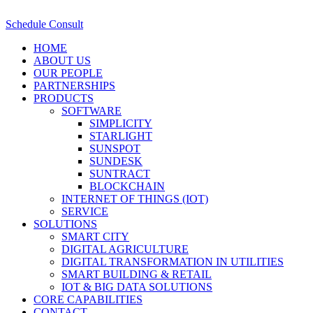
Schedule Consult
HOME
ABOUT US
OUR PEOPLE
PARTNERSHIPS
PRODUCTS
SOFTWARE
SIMPLICITY
STARLIGHT
SUNSPOT
SUNDESK
SUNTRACT
BLOCKCHAIN
INTERNET OF THINGS (IOT)
SERVICE
SOLUTIONS
SMART CITY
DIGITAL AGRICULTURE
DIGITAL TRANSFORMATION IN UTILITIES
SMART BUILDING & RETAIL
IOT & BIG DATA SOLUTIONS
CORE CAPABILITIES
CONTACT