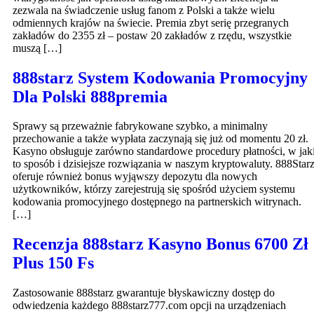
zezwala na świadczenie usług fanom z Polski a także wielu
odmiennych krajów na świecie. Premia zbyt serię przegranych
zakładów do 2355 zł – postaw 20 zakładów z rzędu, wszystkie
muszą […]
888starz System Kodowania Promocyjny
Dla Polski 888premia
Sprawy są przeważnie fabrykowane szybko, a minimalny
przechowanie a także wypłata zaczynają się już od momentu 20 zł.
Kasyno obsługuje zarówno standardowe procedury płatności, w jak
to sposób i dzisiejsze rozwiązania w naszym kryptowaluty. 888Star
oferuje również bonus wyjąwszy depozytu dla nowych
użytkowników, którzy zarejestrują się spośród użyciem systemu
kodowania promocyjnego dostępnego na partnerskich witrynach.
[…]
Recenzja 888starz Kasyno Bonus 6700 Zł
Plus 150 Fs
Zastosowanie 888starz gwarantuje błyskawiczny dostęp do
odwiedzenia każdego 888starz777.com opcji na urządzeniach