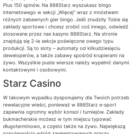
Plus 150 spinów. Na 888Starz wyszukasz bingo
internetowego w sekcji „Więcej” wraz z mnóstwem
różnych zabawnych gier bingo. Jeśli znudziły Tobie się
zakłady sportowe i chcesz zrobić coś innego, odwiedź
stosowane przez nas kasyno 888Starz. Na stronie
znajdują się 2-ie sekcje poświęcone owego typu
produkcji. Są to sloty – automaty od kilkudziesięciu
deweloperów, a także zabawy spośród krupierami na
żywo. Wszystkie puste wiersze należy wypełnić danymi
kontaktowymi i osobowymi.
Starz Casino
W takowym wypadku dysponujemy dla Twoich potrzeb
rewelacyjne wieści, ponieważ w 888Starz e-sport
zapewnia ogromny wybór konsol i turniejów. Zakłady
bukmacherskie możesz w tym miejscu typować
długoterminowo, a często także na żywo. Największą
popularnością wśród zarejestrowanych graczy