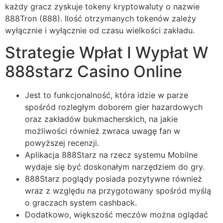
każdy gracz zyskuje tokeny kryptowaluty o nazwie
888Tron (888). Ilość otrzymanych tokenów zależy
wyłącznie i wyłącznie od czasu wielkości zakładu.
Strategie Wpłat I Wypłat W
888starz Casino Online
Jest to funkcjonalność, która idzie w parze
spośród rozległym doborem gier hazardowych
oraz zakładów bukmacherskich, na jakie
możliwości również zwraca uwagę fan w
powyższej recenzji.
Aplikacja 888Starz na rzecz systemu Mobilne
wydaje się być doskonałym narzędziem do gry.
888Starz poglądy posiada pozytywne również
wraz z względu na przygotowany spośród myślą
o graczach system cashback.
Dodatkowo, większość meczów można oglądać