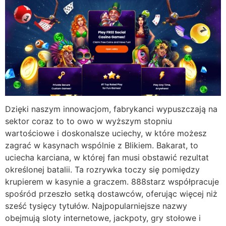
Dzięki naszym innowacjom, fabrykanci wypuszczają na
sektor coraz to to owo w wyższym stopniu
wartościowe i doskonalsze uciechy, w które możesz
zagrać w kasynach wspólnie z Blikiem. Bakarat, to
uciecha karciana, w której fan musi obstawić rezultat
określonej batalii. Ta rozrywka toczy się pomiędzy
krupierem w kasynie a graczem. 888starz współpracuje
spośród przeszło setką dostawców, oferując więcej niż
sześć tysięcy tytułów. Najpopularniejsze nazwy
obejmują sloty internetowe, jackpoty, gry stołowe i