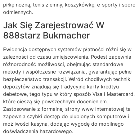
piłkę nożną, tenis ziemny, koszykówkę, e-sporty i sporo
odmiennych.
Jak Się Zarejestrować W
888starz Bukmacher
Ewidencja dostępnych systemów płatności różni się w
zależności od czasu umiejscowienia. Podest zapewnia
różnorodność możliwości, obejmując standardowe
metody i współczesne rozwiązania, gwarantując pełne
bezpieczeństwo transakcji. Wśród chodliwych technik
depozytów znajdują się tradycyjne karty kredtyu i
debetowe, tego typu w który sposób Visa i Mastercard,
które cieszą się powszechnym docenieniem.
Zastosowanie z formalnej strony www internetowej ta
zapewnia szybki dostęp do ulubionych komputerów i
możliwości kasyna, dodając wygodę do mobilnego
doświadczenia hazardowego.