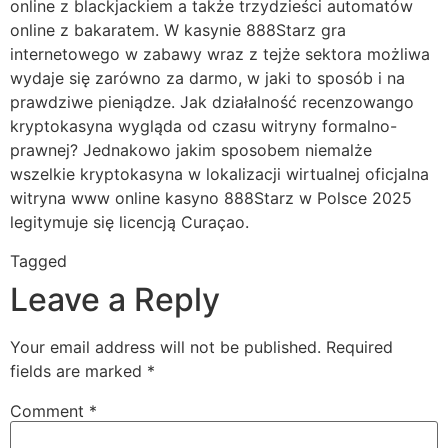
online z blackjackiem a także trzydzieści automatów
online z bakaratem. W kasynie 888Starz gra
internetowego w zabawy wraz z tejże sektora możliwa
wydaje się zarówno za darmo, w jaki to sposób i na
prawdziwe pieniądze. Jak działalność recenzowango
kryptokasyna wygląda od czasu witryny formalno-
prawnej? Jednakowo jakim sposobem niemalże
wszelkie kryptokasyna w lokalizacji wirtualnej oficjalna
witryna www online kasyno 888Starz w Polsce 2025
legitymuje się licencją Curaçao.
Tagged
888starz betting
starz 888 bet
Leave a Reply
Your email address will not be published.
Required
fields are marked
*
Comment
*