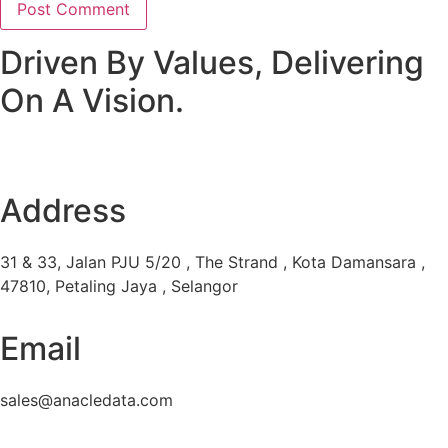
Driven By Values, Delivering
On A Vision.
Learn more
Address
31 & 33, Jalan PJU 5/20 , The Strand , Kota Damansara ,
47810, Petaling Jaya , Selangor
Email
sales@anacledata.com