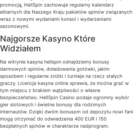
promocją, HellSpin zachowuje regularny kalendarz
elitarnych dla Naszego Kraju pakietów spinów związanych
wraz z nowymi wydaniami konsol i wydarzeniami
sezonowymi.
Najgorsze Kasyno Które
Widziałem
Na witrynie kasyna hellspin odnajdziemy bonusy
darmowych spinów, doładowania gotówki, jakim
sposobem i regularne zniżki i turnieje na rzecz stałych
graczy. Licencja kasyna online sprawia, że można grać w
tym miejscu z brakiem wątpliwości o własne
bezpieczeństwo. HellSpin Casino podaje ogromny wybór
gier slotowych i świetne bonusy dla rodzimych
internautów. Dzięki dwóm bonusom od depozytu nowi fani
mogą otrzymać do odwiedzenia 400 EUR i 150
bezpłatnych spinów w charakterze nadprogram.