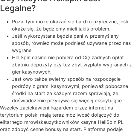
Legalne?
Poza Tym może okazać się bardzo użyteczne, jeśli
okaże się, że będziemy mieli jakiś problem.
Jeśli wykorzystana będzie pani w przemyślany
sposób, również może podnieść używane przez nas
wygrane.
HellSpin casino nie pobiera od Cię żadnych opłat
zbytnio depozyty czy też zbyt wypłaty wygranych z
gier kasynowych.
Jest owo także świetny sposób na rozpoczęcie
podróży z grami kasynowymi, ponieważ poboczne
środki na start za każdym razem sprawiają, że
doświadczenie przybywa się więcej ekscytujące.
Wszelcy zaciekawieni hazardem przez internet na
terytorium polski mają teraz możliwość dołączyć do
elitarnego mrowiskaużytkowników kasyna HellSpin PL
oraz zdobyć cenne bonusy na start. Platforma podaje