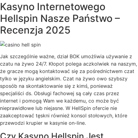
Kasyno Internetowego
Hellspin Nasze Państwo –
Recenzja 2025
Jak szczególnie ważne, dział BOK umożliwia używanie z
czatu na żywo 24/7. Kłopot polega aczkolwiek na naszym,
że gracze mogą kontaktować się za pośrednictwem czat
tylko w języku angielskim. Czat na żywo owo szybszy
sposób na skontaktowanie się z kimś, ponieważ
specjaliści ds. Obsługi fachowej są cały czas przez
internet i pomogą Wam we każdemu, co może być
nieprawidłowe lub niejasne. W HellSpin ofercie nie
zaakceptować tęskni również konsol stołowych, które
przewodzi krupier w kasynie on-line.
Czy Kasyno Hellspin Jest