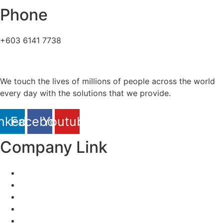
Phone
+603 6141 7738
We touch the lives of millions of people across the world
every day with the solutions that we provide.
nkedin
Facebook
Youtube
Company Link
About Us
Our People
Partnerships
Products
Solutions