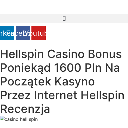
Schedule Consult
nkedin
Facebook
Youtube
Hellspin Casino Bonus
Poniekąd 1600 Pln Na
Początek Kasyno
Przez Internet Hellspin
Recenzja