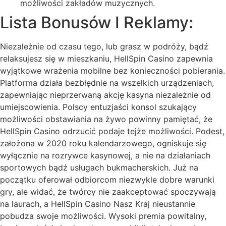
możliwości zakładów muzycznych.
Lista Bonusów I Reklamy:
Niezależnie od czasu tego, lub grasz w podróży, bądź
relaksujesz się w mieszkaniu, HellSpin Casino zapewnia
wyjątkowe wrażenia mobilne bez konieczności pobierania.
Platforma działa bezbłędnie na wszelkich urządzeniach,
zapewniając nieprzerwaną akcję kasyna niezależnie od
umiejscowienia. Polscy entuzjaści konsol szukający
możliwości obstawiania na żywo powinny pamiętać, że
HellSpin Casino odrzucić podaje tejże możliwości. Podest,
założona w 2020 roku kalendarzowego, ogniskuje się
wyłącznie na rozrywce kasynowej, a nie na działaniach
sportowych bądź usługach bukmacherskich. Już na
początku oferował odbiorcom niezwykle dobre warunki
gry, ale widać, że twórcy nie zaakceptować spoczywają
na laurach, a HellSpin Casino Nasz Kraj nieustannie
pobudza swoje możliwości. Wysoki premia powitalny,