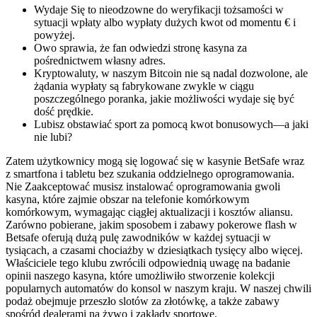
Wydaje Się to nieodzowne do weryfikacji tożsamości w
sytuacji wpłaty albo wypłaty dużych kwot od momentu € i
powyżej.
Owo sprawia, że fan odwiedzi stronę kasyna za
pośrednictwem własny adres.
Kryptowaluty, w naszym Bitcoin nie są nadal dozwolone, ale
żądania wypłaty są fabrykowane zwykle w ciągu
poszczególnego poranka, jakie możliwości wydaje się być
dość prędkie.
Lubisz obstawiać sport za pomocą kwot bonusowych—a jaki
nie lubi?
Zatem użytkownicy mogą się logować się w kasynie BetSafe wraz
z smartfona i tabletu bez szukania oddzielnego oprogramowania.
Nie Zaakceptować musisz instalować oprogramowania gwoli
kasyna, które zajmie obszar na telefonie komórkowym
komórkowym, wymagając ciągłej aktualizacji i kosztów aliansu.
Zarówno pobierane, jakim sposobem i zabawy pokerowe flash w
Betsafe oferują dużą pulę zawodników w każdej sytuacji w
tysiącach, a czasami chociażby w dziesiątkach tysięcy albo więcej.
Właściciele tego klubu zwrócili odpowiednią uwagę na badanie
opinii naszego kasyna, które umożliwiło stworzenie kolekcji
popularnych automatów do konsol w naszym kraju. W naszej chwili
podaż obejmuje przeszło slotów za złotówkę, a także zabawy
spośród dealerami na żywo i zakłady sportowe.