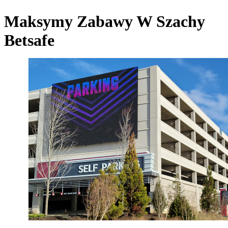
Maksymy Zabawy W Szachy
Betsafe