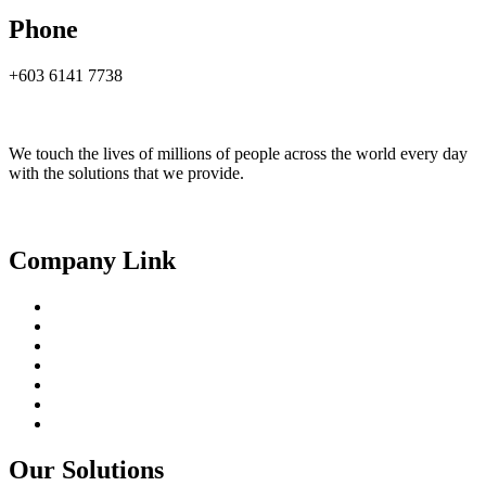
Phone
+603 6141 7738
We touch the lives of millions of people across the world every day
with the solutions that we provide.
Linkedin
Facebook
Youtube
Company Link
About Us
Our People
Partnerships
Products
Solutions
Core Capabilities
Contact
Our Solutions