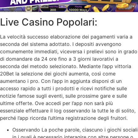
Live Casino Popolari:
La velocità successo elaborazione dei pagamenti varia a
seconda del sistema adottato. I depositi avvengono
comunemente immediati, viceversa i prelievi sono in grado
di domandare da 24 ore fino a 3 giorni lavorativi a
seconda del metodo selezionato. Mediante l’app vittoria
20Bet la selezione dei giochi aumenta, così come
aumentano i pro. Con l’app in aggiunta disponi di un
accesso rapido a tutti i prodotti e ricevi notifiche sulle
notizie famose sugli eventi, sulle prossime gare e sulle
ultime offerte. Ove accedi per l’app non sarà più
essenziale effettuare il log osservando la tutte le di solito,
perché l’app ricorda l’ultima registrazione degli fruitori.
Osservando La poche parole, ciascuno i giochi sociali
in i quali è necessario interagire con altre persone o