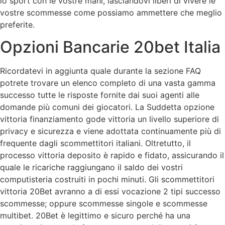
lo sport con le vostre mani, lasciandovi liberi di vivere le
vostre scommesse come possiamo ammettere che meglio
preferite.
Opzioni Bancarie 20bet Italia
Ricordatevi in aggiunta quale durante la sezione FAQ
potrete trovare un elenco completo di una vasta gamma
successo tutte le risposte fornite dai suoi agenti alle
domande più comuni dei giocatori. La Suddetta opzione
vittoria finanziamento gode vittoria un livello superiore di
privacy e sicurezza e viene adottata continuamente più di
frequente dagli scommettitori italiani. Oltretutto, il
processo vittoria deposito è rapido e fidato, assicurando il
quale le ricariche raggiungano il saldo dei vostri
computisteria costruiti in pochi minuti. Gli scommettitori
vittoria 20Bet avranno a di essi vocazione 2 tipi successo
scommesse; oppure scommesse singole e scommesse
multibet. 20Bet è legittimo e sicuro perché ha una