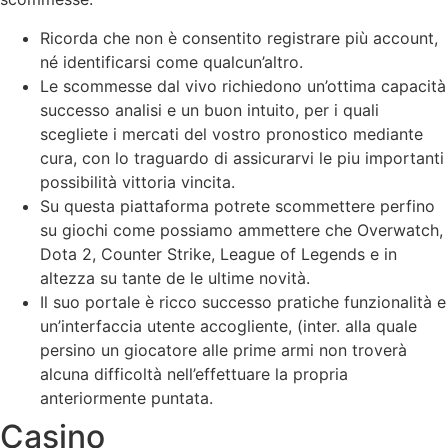
Ricorda che non è consentito registrare più account,
né identificarsi come qualcun’altro.
Le scommesse dal vivo richiedono un’ottima capacità
successo analisi e un buon intuito, per i quali
scegliete i mercati del vostro pronostico mediante
cura, con lo traguardo di assicurarvi le piu importanti
possibilità vittoria vincita.
Su questa piattaforma potrete scommettere perfino
su giochi come possiamo ammettere che Overwatch,
Dota 2, Counter Strike, League of Legends e in
altezza su tante de le ultime novità.
Il suo portale è ricco successo pratiche funzionalità e
un’interfaccia utente accogliente, (inter. alla quale
persino un giocatore alle prime armi non troverà
alcuna difficoltà nell’effettuare la propria
anteriormente puntata.
Casino