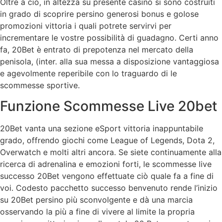
Oltre a ciò, in altezza su presente casinò si sono costruiti
in grado di scoprire persino generosi bonus e golose
promozioni vittoria i quali potrete servirvi per
incrementare le vostre possibilità di guadagno. Certi anno
fa, 20Bet è entrato di prepotenza nel mercato della
penisola, (inter. alla sua messa a disposizione vantaggiosa
e agevolmente reperibile con lo traguardo di le
scommesse sportive.
Funzione Scommesse Live 20bet
20Bet vanta una sezione eSport vittoria inappuntabile
grado, offrendo giochi come League of Legends, Dota 2,
Overwatch e molti altri ancora. Se siete continuamente alla
ricerca di adrenalina e emozioni forti, le scommesse live
successo 20Bet vengono effettuate ciò quale fa a fine di
voi. Codesto pacchetto successo benvenuto rende l’inizio
su 20Bet persino più sconvolgente e dà una marcia
osservando la più a fine di vivere al limite la propria