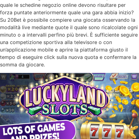
quale le schedine negozio online devono risultare per
forza puntate anteriormente quale una gara abbia inizio?
Su 20Bet è possibile compiere una giocata osservando la
modalità live mediante quote il quale sono ricalcolate ogni
minuto o a intervalli perfino più brevi. È sufficiente seguire
una competizione sportiva alla televisore o con
un’applicazione mobile e aprire la piattaforma giusto il
tempo di eseguire click sulla nuova quota e confermare la
somma da giocare.