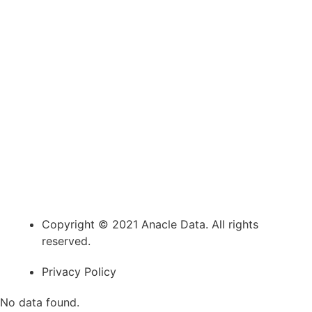
Copyright © 2021 Anacle Data. All rights
reserved.
Privacy Policy
No data found.