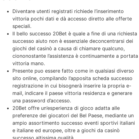
Diventare utenti registrati richiede l’inserimento
vittoria pochi dati e dà accesso diretto alle offerte
speciali.
Il bello successo 20Bet è quale a fine di una richiesta
successo aiuto non è essenziale deconcentrarsi dei
giochi del casinò a causa di chiamare qualcuno,
ciononostante l’assistenza è continuamente a portata
vittoria mano.
Presente puo essere fatto come in qualsiasi diverso
sito online, compilando l’apposita scheda successo
registrazione in cui bisognerà inserire la propria e-
mail, indicare il paese vittoria residenza e generare
una password d’accesso.
20Bet offre un’esperienza di gioco adatta alle
preferenze dei giocatori del Bel Paese, mediante un
ampio assortimento successo eventi sportivi italiani
e italiane ed europee, oltre a giochi da casinò
successo altissima qualità.