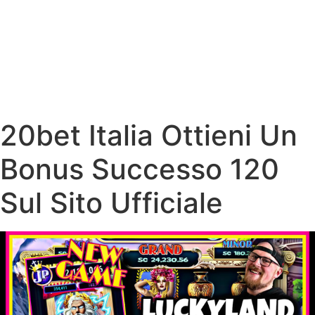
20bet Italia Ottieni Un
Bonus Successo 120
Sul Sito Ufficiale